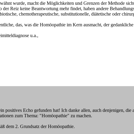
wähnt wurde, macht die Möglichkeiten und Grenzen der Methode sichtbar,
wo der Reiz keine Beantwortung mehr findet, haben andere Behandlungs
ische, chemotherapeutische, substitutionelle, diätetische oder chirurg
gentliche, das, was die Homöopathie im Kern ausmacht, der gedanklich
imitteldiagnose u.a.,
in positives Echo gefunden hat! Ich danke allen, auch denjenigen, die
ormationen zum Thema: "Homöopathie" zu machen.
mäß dem 2. Grundsatz der Homöopathie.