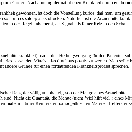
ymptome" oder "Nachahmung der natürlichen Krankheit durch ein homö
rankheit gewöhnen, ist doch die Vorstellung kurios, daß man, um gesu
en soll, um es salopp auszudrücken. Natürlich ist die Arzneimittelkran
nten in der Regel unbemerkt, als Signal, als feiner Reiz in den Schalt
zneimittelkrankheit) macht den Heilungsvorgang für den Patienten subjek
ahl des passenden Mittels, also durchaus positiv zu werten. Man sollte
cht andere Gründe für einen fortlaufenden Krankheitsprozeß sprechen.
fischer Reiz, der völlig unabhängig von der Menge eines Arzneimittels a
ind. Nicht die Quantität, die Menge (nicht "viel hilft viel") eines Mit
 einmal ein intimer Kenner der homöopathischen Materie. Treffender ka