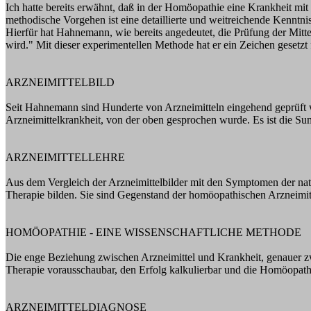
Ich hatte bereits erwähnt, daß in der Homöopathie eine Krankheit mi
methodische Vorgehen ist eine detaillierte und weitreichende Kenntni
Hierfür hat Hahnemann, wie bereits angedeutet, die Prüfung der Mitt
wird." Mit dieser experimentellen Methode hat er ein Zeichen gesetz
ARZNEIMITTELBILD
Seit Hahnemann sind Hunderte von Arzneimitteln eingehend geprüft 
Arzneimittelkrankheit, von der oben gesprochen wurde. Es ist die Su
ARZNEIMITTELLEHRE
Aus dem Vergleich der Arzneimittelbilder mit den Symptomen der natü
Therapie bilden. Sie sind Gegenstand der homöopathischen Arzneimitt
HOMÖOPATHIE - EINE WISSENSCHAFTLICHE METHODE
Die enge Beziehung zwischen Arzneimittel und Krankheit, genauer zwi
Therapie vorausschaubar, den Erfolg kalkulierbar und die Homöopathi
ARZNEIMITTELDIAGNOSE