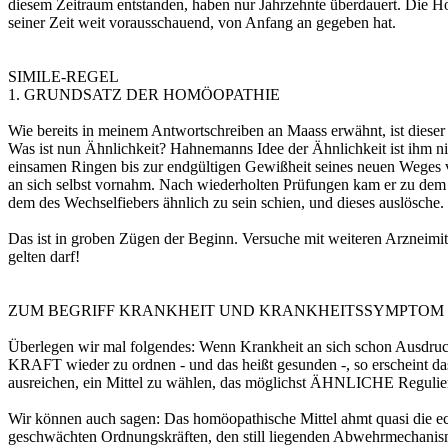
diesem Zeitraum entstanden, haben nur Jahrzehnte überdauert. Die Ho
seiner Zeit weit vorausschauend, von Anfang an gegeben hat.
SIMILE-REGEL
1. GRUNDSATZ DER HOMÖOPATHIE
Wie bereits in meinem Antwortschreiben an Maass erwähnt, ist dies
Was ist nun Ähnlichkeit? Hahnemanns Idee der Ähnlichkeit ist ihm nic
einsamen Ringen bis zur endgültigen Gewißheit seines neuen Weges v
an sich selbst vornahm. Nach wiederholten Prüfungen kam er zu dem Er
dem des Wechselfiebers ähnlich zu sein schien, und dieses auslösche.
Das ist in groben Zügen der Beginn. Versuche mit weiteren Arzneimitte
gelten darf!
ZUM BEGRIFF KRANKHEIT UND KRANKHEITSSYMPTOM
Überlegen wir mal folgendes: Wenn Krankheit an sich schon Ausdru
KRAFT wieder zu ordnen - und das heißt gesunden -, so erschein
ausreichen, ein Mittel zu wählen, das möglichst ÄHNLICHE Regulier
Wir können auch sagen: Das homöopathische Mittel ahmt quasi die e
geschwächten Ordnungskräften, den still liegenden Abwehrmechanism