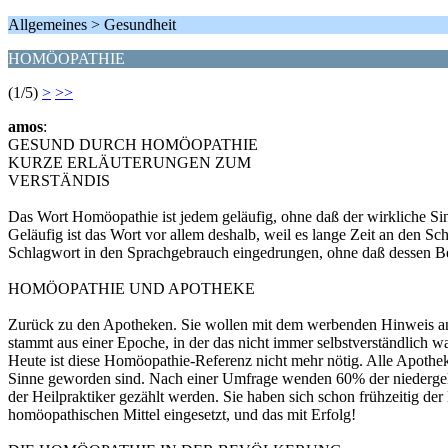
Allgemeines > Gesundheit
HOMÖOPATHIE
(1/5)
>
>>
amos
:
GESUND DURCH HOMÖOPATHIE
KURZE ERLÄUTERUNGEN ZUM
VERSTÄNDIS
Das Wort Homöopathie ist jedem geläufig, ohne daß der wirkliche Sin
Geläufig ist das Wort vor allem deshalb, weil es lange Zeit an den S
Schlagwort in den Sprachgebrauch eingedrungen, ohne daß dessen Be
HOMÖOPATHIE UND APOTHEKE
Zurück zu den Apotheken. Sie wollen mit dem werbenden Hinweis and
stammt aus einer Epoche, in der das nicht immer selbstverständlich wa
Heute ist diese Homöopathie-Referenz nicht mehr nötig. Alle Apotheke
Sinne geworden sind. Nach einer Umfrage wenden 60% der niedergela
der Heilpraktiker gezählt werden. Sie haben sich schon frühzeitig de
homöopathischen Mittel eingesetzt, und das mit Erfolg!