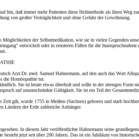
auf hin, daß immer mehr Patienten diese Heilmethode als ihren Weg zu
ndlung von großer Verträglichkeit und ohne Gefahr der Gewöhnung.
 Möglichkeiten der Selbstmedikation, wie sie in vielen Gegenden unse
lleingang" entwickelt oder in ernsteren Fällen für die Inanspruchnahme 
at.
ATHIE
ch Arzt Dr. med. Samuel Hahnemann, auf den auch das Wort Allopathi
es die Homöopathie tut.
ständlich. Sie ist heute etwas überholt und sollte in der strengen Form
ruch auf unumschränkte Gültigkeit. Sie ist ein Teil der Gesamtmedizin
eit gilt, wurde 1755 in Meißen (Sachsen) geboren und starb hochbetag
len Ländern der Erde zahlreiche Anhänger.
ngesehen. In diesem Jahr veröffentlichte Hahnemann seine grundlegen
 besteht jetzt seit über 200 Jahren. Das ist ein Jubiläum von historis