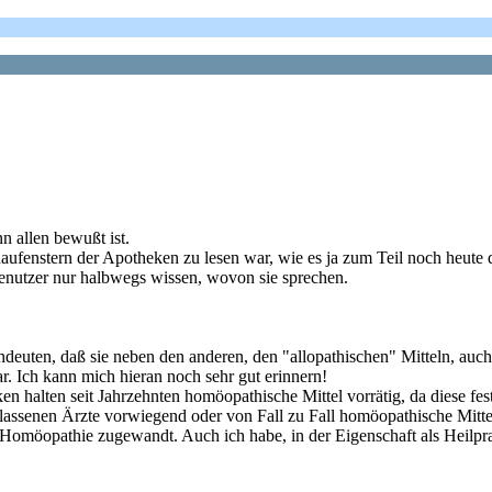
n allen bewußt ist.
chaufenstern der Apotheken zu lesen war, wie es ja zum Teil noch heute 
nutzer nur halbwegs wissen, wovon sie sprechen.
euten, daß sie neben den anderen, den "allopathischen" Mitteln, auc
r. Ich kann mich hieran noch sehr gut erinnern!
n halten seit Jahrzehnten homöopathische Mittel vorrätig, da diese fes
ssenen Ärzte vorwiegend oder von Fall zu Fall homöopathische Mitte
r Homöopathie zugewandt. Auch ich habe, in der Eigenschaft als Heilpra