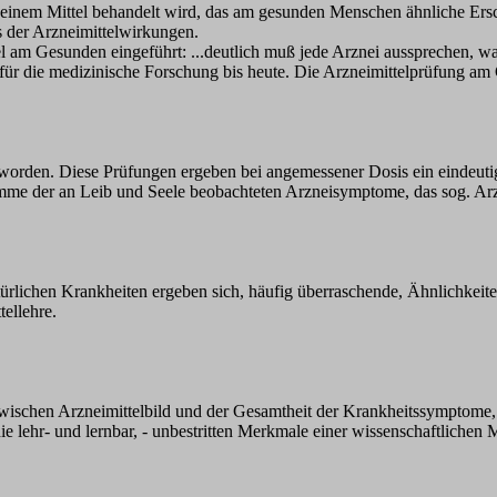
t einem Mittel behandelt wird, das am gesunden Menschen ähnliche Ersc
s der Arzneimittelwirkungen.
el am Gesunden eingeführt: ...deutlich muß jede Arznei aussprechen, wa
t für die medizinische Forschung bis heute. Die Arzneimittelprüfung a
worden. Diese Prüfungen ergeben bei angemessener Dosis ein eindeut
mme der an Leib und Seele beobachteten Arzneisymptome, das sog. Arzn
rlichen Krankheiten ergeben sich, häufig überraschende, Ähnlichkeite
ellehre.
schen Arzneimittelbild und der Gesamtheit der Krankheitssymptome, wi
e lehr- und lernbar, - unbestritten Merkmale einer wissenschaftlichen 