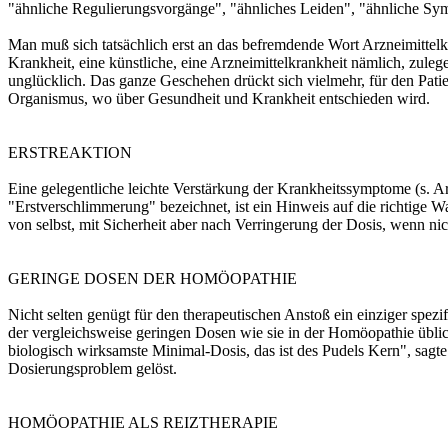
"ähnliche Regulierungsvorgänge", "ähnliches Leiden", "ähnliche S
Man muß sich tatsächlich erst an das befremdende Wort Arzneimittelk
Krankheit, eine künstliche, eine Arzneimittelkrankheit nämlich, zuleg
unglücklich. Das ganze Geschehen drückt sich vielmehr, für den Patie
Organismus, wo über Gesundheit und Krankheit entschieden wird.
ERSTREAKTION
Eine gelegentliche leichte Verstärkung der Krankheitssymptome (s. Ar
"Erstverschlimmerung" bezeichnet, ist ein Hinweis auf die richtige W
von selbst, mit Sicherheit aber nach Verringerung der Dosis, wenn ni
GERINGE DOSEN DER HOMÖOPATHIE
Nicht selten genügt für den therapeutischen Anstoß ein einziger spezi
der vergleichsweise geringen Dosen wie sie in der Homöopathie üblich s
biologisch wirksamste Minimal-Dosis, das ist des Pudels Kern", sagte
Dosierungsproblem gelöst.
HOMÖOPATHIE ALS REIZTHERAPIE