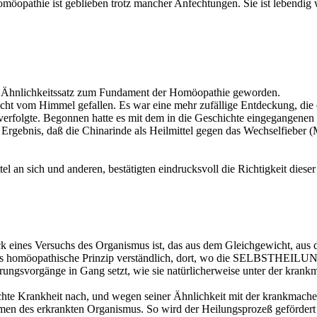
möopathie ist geblieben trotz mancher Anfechtungen. Sie ist lebendig 
er Ähnlichkeitssatz zum Fundament der Homöopathie geworden.
ht vom Himmel gefallen. Es war eine mehr zufällige Entdeckung, die er
erfolgte. Begonnen hatte es mit dem in die Geschichte eingegangenen 
gebnis, daß die Chinarinde als Heilmittel gegen das Wechselfieber (Ma
l an sich und anderen, bestätigten eindrucksvoll die Richtigkeit diese
ck eines Versuchs des Organismus ist, das aus dem Gleichgewicht, a
t das homöopathische Prinzip verständlich, dort, wo die SELBSTH
ungsvorgänge in Gang setzt, wie sie natürlicherweise unter der kran
chte Krankheit nach, und wegen seiner Ähnlichkeit mit der krankmach
en des erkrankten Organismus. So wird der Heilungsprozeß gefördert 