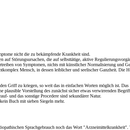
mptome nicht die zu bekämpfende Krankheit sind.
n auf Störungsursachen, die auf selbsttätige, aktive Regulierungsvorg
rtreiben von Symptomen, nichts mit künstlicher Normalisierung und G
mplex Mensch, in dessen leiblicher und seelischer Ganzheit. Die Homö
n Griff zu kriegen, so weit das in einfachen Worten möglich ist. Das L
plausible Vorstellung des zunächst sicher etwas verwirrenden Begriffe
auf- und das sonstige Procedere sind sekundärer Natur.
, kein Buch mit sieben Siegeln mehr.
opathischen Sprachgebrauch noch das Wort "Arzneimittelkrankheit". 