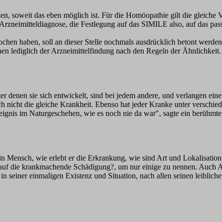
n, soweit das eben möglich ist. Für die Homöopathie gilt die gleiche 
Arzneimitteldiagnose, die Festlegung auf das SIMILE also, auf das pa
hen haben, soll an dieser Stelle nochmals ausdrücklich betont werde
n lediglich der Arzneimittelfindung nach den Regeln der Ähnlichkeit
ter denen sie sich entwickelt, sind bei jedem andere, und verlangen ei
uch nicht die gleiche Krankheit. Ebenso hat jeder Kranke unter versch
eignis im Naturgeschehen, wie es noch nie da war", sagte ein berühmte
 Mensch, wie erlebt er die Erkrankung, wie sind Art und Lokalisation
 auf die krankmachende Schädigung?, um nur einige zu nennen. Auch Al
n seiner einmaligen Existenz und Situation, nach allen seinen leiblic