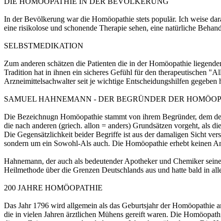
DIE HOMÖOPATHIE IN DER BEVÖLKERUNG
In der Bevölkerung war die Homöopathie stets populär. Ich weise dar
eine risikolose und schonende Therapie sehen, eine natürliche Beha
SELBSTMEDIKATION
Zum anderen schätzen die Patienten die in der Homöopathie liegenden
Tradition hat in ihnen ein sicheres Gefühl für den therapeutischen "A
Arzneimittelsachwalter seit je wichtige Entscheidungshilfen gegeben h
SAMUEL HAHNEMANN - DER BEGRÜNDER DER HOMÖOP
Die Bezeichnugn Homöopathie stammt von ihrem Begründer, dem deuts
die nach anderen (griech. allon = anders) Grundsätzen vorgeht, als di
Die Gegensätzlichkeit beider Begriffe ist aus der damaligen Sicht ver
sondern um ein Sowohl-Als auch. Die Homöopathie erhebt keinen Ansp
Hahnemann, der auch als bedeutender Apotheker und Chemiker seiner Z
Heilmethode über die Grenzen Deutschlands aus und hatte bald in al
200 JAHRE HOMÖOPATHIE
Das Jahr 1796 wird allgemein als das Geburtsjahr der Homöopathie a
die in vielen Jahren ärztlichen Mühens gereift waren. Die Homöopathie