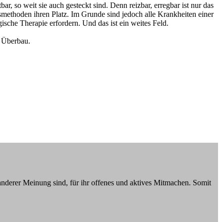
 so weit sie auch gesteckt sind. Denn reizbar, erregbar ist nur das
methoden ihren Platz. Im Grunde sind jedoch alle Krankheiten einer
ische Therapie erfordern. Und das ist ein weites Feld.
e Überbau.
 anderer Meinung sind, für ihr offenes und aktives Mitmachen. Somit