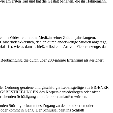
wie am ersten Tag und hat die Gestalt behalten, die ihr Hahnemann,
, im Widestreit mit der Medizin seiner Zeit, in jahrelangem,
Chinarinden-Versuch, den er, durch anderweitige Studien angeregt,
laria), wie es damals hieß, selbst eine Art von Fieber erzeuge, das
r Beobachtung, die durch über 200-jährige Erfahrung als gesichert
us der Ordnung geratene und geschädigte Lebensgefüge aus EIGENER
EILUNGSBESTREBUNGEN des Körpers daniederliegen oder nicht
kmachenden Schädigung anlaufen oder anlaufen würden.
enden Störung bekommt es Zugang zu den blockierten oder
oder kommt in Gang. Der Schlüssel paßt ins Schloß!