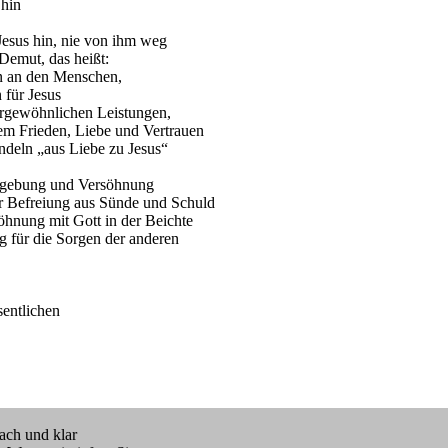
in
s hin, nie von ihm weg
t, das heißt:
den Menschen,
 Jesus
öhnlichen Leistungen,
den, Liebe und Vertrauen
n „aus Liebe zu Jesus“
bung und Versöhnung
freiung aus Sünde und Schuld
ung mit Gott in der Beichte
r die Sorgen der anderen
tlichen
nd klar