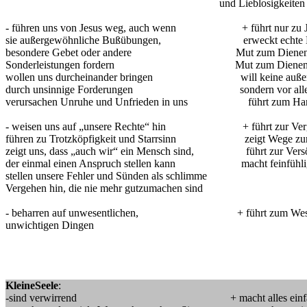
und Lieblosigkeiten h
- führen uns von Jesus weg, auch wenn + führt nur zu Jesu
sie außergewöhnliche Bußübungen, erweckt echte Demu
besondere Gebet oder andere Mut zum Dienen an 
Sonderleistungen fordern Mut zum Dienen für
wollen uns durcheinander bringen will keine außergew
durch unsinnige Forderungen sondern vor allem Frie
verursachen Unruhe und Unfrieden in uns führt zum Handel
- weisen uns auf „unsere Rechte“ hin + führt zur Verge
führen zu Trotzköpfigkeit und Starrsinn zeigt Wege zur Be
zeigt uns, dass „auch wir“ ein Mensch sind, führt zur Versöhn
der einmal einen Anspruch stellen kann macht feinfühlig fü
stellen unsere Fehler und Sünden als schlimme
Vergehen hin, die nie mehr gutzumachen sind
- beharren auf unwesentlichen, + führt zum Wesen
unwichtigen Dingen
KleineSeele
:
-sind verwirrend + macht alles einfach u