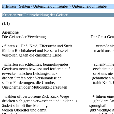
Irrlehren - Sekten / Unterscheidungsgabe > Unterscheidungsgabe
Kriterien zur Unterscheidung der Geister
(1/1)
Anemone
:
Die Geister der Verwirrung Der Geist Gott
- führen zu Haß, Neid, Eifersucht und Streit + verstößt nie 
fördern Rechthaberei und Besserwisserei macht uns bereit
verstoßen gegen die christliche Liebe
- schaffen ein schlechtes, beunruhigendes + schenkt innere 
Gewissen treten bewusst und fordernd auf erscheint nie for
erwecken falschen Leistungsdruck setzt uns nie un
drohen Strafen oder Versäumnisse an gebrauchen nie An
stellen Forderungen, die Unruhe, strahlt Kraft, Ruhe 
Unsicherheit oder Mutlosigkeit erzeugen
- wählen oft verworrene Zick-Zack-Wege + führen einen ge
drücken sich gerne verwaschen und unklar aus gibt klare Anwe
ändert sehr oft ihre Meinung sprunghaft
wollen Übereifer und damit gibt wichtige Anweisun