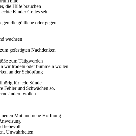
 bitte
e brauchen
 Gottes sein.
 die göttliche oder gegen
nd wachsen
gten Nachdenken
stöße zum Tätigwerden
trödeln oder bummeln wollen
n an der Schöpfung
lhörig für jede Sünde
 Fehler und Schwächen so,
ne ändern wollen
neuen Mut und neue Hoffnung
sung
evoll
rheiten