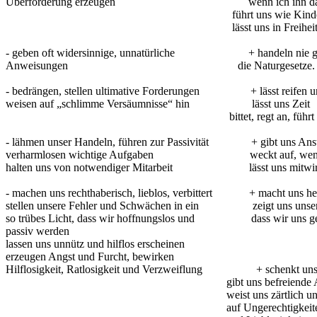
Überforderung erzeugen wenn ich ihn darum
führt uns wie Kinder, die Hilf
lässt uns in Freiheit echte Kinder
- geben oft widersinnige, unnatürliche + handeln nie gegen
Anweisungen die Naturgesetze.
- bedrängen, stellen ultimative Forderungen + lässt reifen u
weisen auf „schlimme Versäumnisse“ hin lässt uns Zeit
bittet, regt an, führt zum gefesti
- lähmen unser Handeln, führen zur Passivität + gibt uns An
verharmlosen wichtige Aufgaben weckt auf, wenn wir 
halten uns von notwendiger Mitarbeit lässt uns mitwirke
- machen uns rechthaberisch, lieblos, verbittert + macht uns hel
stellen unsere Fehler und Schwächen in ein zeigt uns unsere
so trübes Licht, dass wir hoffnungslos und dass wir uns ger
passiv werden
lassen uns unnütz und hilflos erscheinen
erzeugen Angst und Furcht, bewirken
Hilflosigkeit, Ratlosigkeit und Verzweiflung + schenkt uns 
gibt uns befreiende Anwei
weist uns zärtlich und lieb
auf Ungerechtigkeiten, Unwah