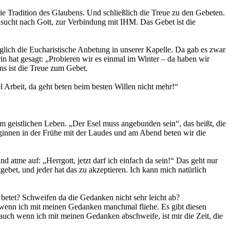
e Tradition des Glaubens. Und schließlich die Treue zu den Gebeten.
hnsucht nach Gott, zur Verbindung mit IHM. Das Gebet ist die
täglich die Eucharistische Anbetung in unserer Kapelle. Da gab es zwar
n hat gesagt: „Probieren wir es einmal im Winter – da haben wir
ns ist die Treue zum Gebet.
l Arbeit, da geht beten beim besten Willen nicht mehr!“
m geistlichen Leben. „Der Esel muss angebunden sein“, das heißt, die
beginnen in der Frühe mit der Laudes und am Abend beten wir die
 atme auf: „Herrgott, jetzt darf ich einfach da sein!“ Das geht nur
tgebet, und jeder hat das zu akzeptieren. Ich kann mich natürlich
betet? Schweifen da die Gedanken nicht sehr leicht ab?
ch wenn ich mit meinen Gedanken manchmal fliehe. Es gibt diesen
uch wenn ich mit meinen Gedanken abschweife, ist mir die Zeit, die