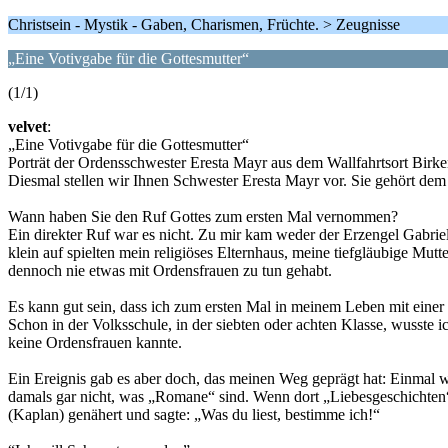
Christsein - Mystik - Gaben, Charismen, Früchte. > Zeugnisse
„Eine Votivgabe für die Gottesmutter“
(1/1)
velvet
:
„Eine Votivgabe für die Gottesmutter“
Porträt der Ordensschwester Eresta Mayr aus dem Wallfahrtsort Birke
Diesmal stellen wir Ihnen Schwester Eresta Mayr vor. Sie gehört dem
Wann haben Sie den Ruf Gottes zum ersten Mal vernommen?
Ein direkter Ruf war es nicht. Zu mir kam weder der Erzengel Gabri
klein auf spielten mein religiöses Elternhaus, meine tiefgläubige Mut
dennoch nie etwas mit Ordensfrauen zu tun gehabt.
Es kann gut sein, dass ich zum ersten Mal in meinem Leben mit einer 
Schon in der Volksschule, in der siebten oder achten Klasse, wusste
keine Ordensfrauen kannte.
Ein Ereignis gab es aber doch, das meinen Weg geprägt hat: Einmal wo
damals gar nicht, was „Romane“ sind. Wenn dort „Liebesgeschichten“ d
(Kaplan) genähert und sagte: „Was du liest, bestimme ich!“