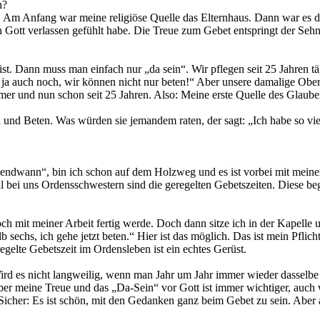
n?
Am Anfang war meine religiöse Quelle das Elternhaus. Dann war es di
on Gott verlassen gefühlt habe. Die Treue zum Gebet entspringt der Se
t ist. Dann muss man einfach nur „da sein“. Wir pflegen seit 25 Jahren 
ja auch noch, wir können nicht nur beten!“ Aber unsere damalige Oberi
mer und nun schon seit 25 Jahren. Also: Meine erste Quelle des Glaube
n und Beten. Was würden sie jemandem raten, der sagt: „Ich habe so vie
irgendwann“, bin ich schon auf dem Holzweg und es ist vorbei mit meine
eil bei uns Ordensschwestern sind die geregelten Gebetszeiten. Diese 
 mit meiner Arbeit fertig werde. Doch dann sitze ich in der Kapelle und
sechs, ich gehe jetzt beten.“ Hier ist das möglich. Das ist mein Pflich
gelte Gebetszeit im Ordensleben ist ein echtes Gerüst.
ird es nicht langweilig, wenn man Jahr um Jahr immer wieder dasselbe 
. Aber meine Treue und das „Da-Sein“ vor Gott ist immer wichtiger, au
her: Es ist schön, mit den Gedanken ganz beim Gebet zu sein. Aber a