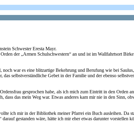
nstein Schwester Eresta Mayr.
 Orden der „Armen Schulschwestern“ an und ist im Wallfahrtsort Birken
el, noch war es eine blitzartige Bekehrung und Berufung wie bei Saulu
ter, das selbstverständliche Gebet in der Familie und der ebenso selbst
Ordensfrau gesprochen habe, als ich mich zum Eintritt in den Orden an
 ich, dass das mein Weg war. Etwas anderes kam mir nie in den Sinn, o
llte ich mir in der Bibliothek meiner Pfarrei ein Buch ausleihen. Da s
arauf gestanden wäre, hätte ich mir eher etwas darunter vorstellen kön