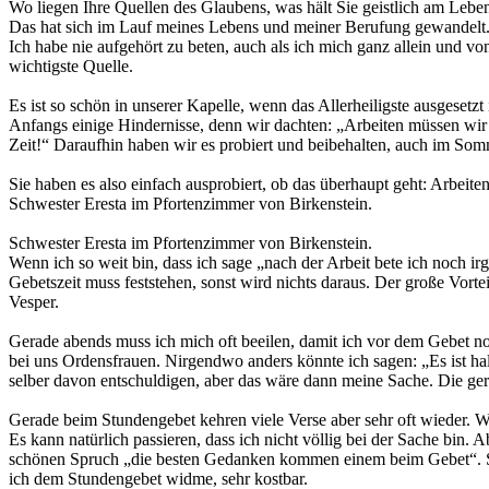
Wo liegen Ihre Quellen des Glaubens, was hält Sie geistlich am Lebe
Das hat sich im Lauf meines Lebens und meiner Berufung gewandelt. 
Ich habe nie aufgehört zu beten, auch als ich mich ganz allein und v
wichtigste Quelle.
Es ist so schön in unserer Kapelle, wenn das Allerheiligste ausgesetz
Anfangs einige Hindernisse, denn wir dachten: „Arbeiten müssen wir 
Zeit!“ Daraufhin haben wir es probiert und beibehalten, auch im Som
Sie haben es also einfach ausprobiert, ob das überhaupt geht: Arbeite
Schwester Eresta im Pfortenzimmer von Birkenstein.
Schwester Eresta im Pfortenzimmer von Birkenstein.
Wenn ich so weit bin, dass ich sage „nach der Arbeit bete ich noch 
Gebetszeit muss feststehen, sonst wird nichts daraus. Der große Vort
Vesper.
Gerade abends muss ich mich oft beeilen, damit ich vor dem Gebet noch
bei uns Ordensfrauen. Nirgendwo anders könnte ich sagen: „Es ist halb 
selber davon entschuldigen, aber das wäre dann meine Sache. Die gere
Gerade beim Stundengebet kehren viele Verse aber sehr oft wieder. W
Es kann natürlich passieren, dass ich nicht völlig bei der Sache bin
schönen Spruch „die besten Gedanken kommen einem beim Gebet“. Sic
ich dem Stundengebet widme, sehr kostbar.