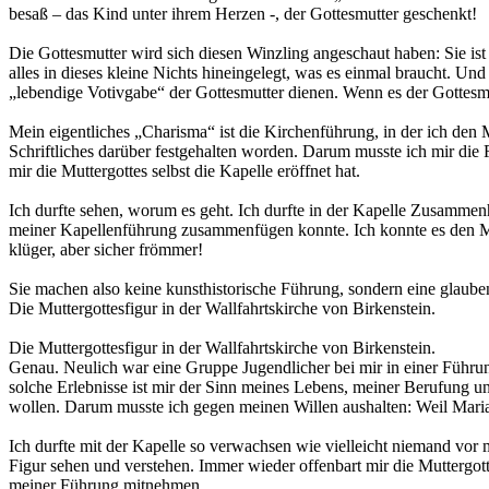
besaß – das Kind unter ihrem Herzen -, der Gottesmutter geschenkt!
Die Gottesmutter wird sich diesen Winzling angeschaut haben: Sie ist 
alles in dieses kleine Nichts hineingelegt, was es einmal braucht. Und s
„lebendige Votivgabe“ der Gottesmutter dienen. Wenn es der Gottesmut
Mein eigentliches „Charisma“ ist die Kirchenführung, in der ich den M
Schriftliches darüber festgehalten worden. Darum musste ich mir die 
mir die Muttergottes selbst die Kapelle eröffnet hat.
Ich durfte sehen, worum es geht. Ich durfte in der Kapelle Zusammenh
meiner Kapellenführung zusammenfügen konnte. Ich konnte es den Mens
klüger, aber sicher frömmer!
Sie machen also keine kunsthistorische Führung, sondern eine glauben
Die Muttergottesfigur in der Wallfahrtskirche von Birkenstein.
Die Muttergottesfigur in der Wallfahrtskirche von Birkenstein.
Genau. Neulich war eine Gruppe Jugendlicher bei mir in einer Führung
solche Erlebnisse ist mir der Sinn meines Lebens, meiner Berufung u
wollen. Darum musste ich gegen meinen Willen aushalten: Weil Maria
Ich durfte mit der Kapelle so verwachsen wie vielleicht niemand vor m
Figur sehen und verstehen. Immer wieder offenbart mir die Muttergott
meiner Führung mitnehmen.