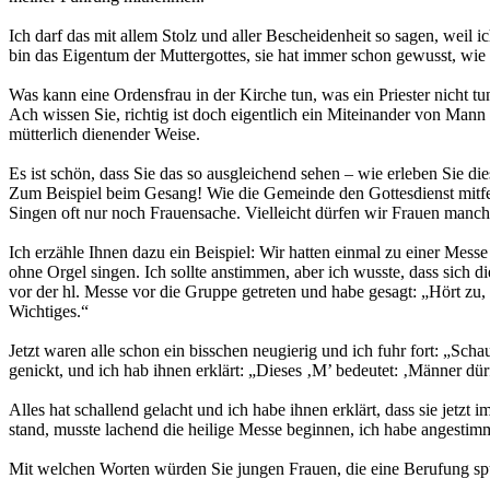
Ich darf das mit allem Stolz und aller Bescheidenheit so sagen, weil i
bin das Eigentum der Muttergottes, sie hat immer schon gewusst, wi
Was kann eine Ordensfrau in der Kirche tun, was ein Priester nicht t
Ach wissen Sie, richtig ist doch eigentlich ein Miteinander von Man
mütterlich dienender Weise.
Es ist schön, dass Sie das so ausgleichend sehen – wie erleben Sie d
Zum Beispiel beim Gesang! Wie die Gemeinde den Gottesdienst mitfeie
Singen oft nur noch Frauensache. Vielleicht dürfen wir Frauen manch
Ich erzähle Ihnen dazu ein Beispiel: Wir hatten einmal zu einer Mess
ohne Orgel singen. Ich sollte anstimmen, aber ich wusste, dass sich 
vor der hl. Messe vor die Gruppe getreten und habe gesagt: „Hört zu
Wichtiges.“
Jetzt waren alle schon ein bisschen neugierig und ich fuhr fort: „Scha
genickt, und ich hab ihnen erklärt: „Dieses ‚M’ bedeutet: ‚Männer dü
Alles hat schallend gelacht und ich habe ihnen erklärt, dass sie jetz
stand, musste lachend die heilige Messe beginnen, ich habe angestim
Mit welchen Worten würden Sie jungen Frauen, die eine Berufung sp