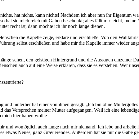
nichts, hat nichts, kann nichts! Nachdem ich aber nun ihr Eigentum war,
o hat sie mich reich mit Gaben beschenkt; alles fällt mir leicht, meine A
ter recht ist, dann möchte ich ihr noch lange dienen.
enschen die Kapelle zeige, erkläre und erschließe. Von den Wallfahrtsp
Führung selbst erschließen und habe mir die Kapelle immer wieder angesc
änge sehen, den geistigen Hintergrund und die Aussagen einzelner Dars
chen auch auf eine Weise erklären, dass sie es verstehen. Wer unsere 
szentrierte?
 und hinterher hat einer von ihnen gesagt: „Ich bin ohne Muttergottes
nd das Versprechen meiner Mutter aufgegangen. Weil ich eine lebendige
 mich hier haben wollte.
ir und womöglich auch lange nach mir niemand. Ich lebe und arbeite hie
es etwas Neues, ganz Gravierendes. Außerdem hat sie mir die Gabe gesc