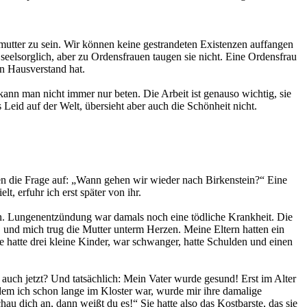
nmutter zu sein. Wir können keine gestrandeten Existenzen auffangen
eelsorglich, aber zu Ordensfrauen taugen sie nicht. Eine Ordensfrau
n Hausverstand hat.
nn man nicht immer nur beten. Die Arbeit ist genauso wichtig, sie
 Leid auf der Welt, übersieht aber auch die Schönheit nicht.
en die Frage auf: „Wann gehen wir wieder nach Birkenstein?“ Eine
, erfuhr ich erst später von ihr.
n. Lungenentzündung war damals noch eine tödliche Krankheit. Die
, und mich trug die Mutter unterm Herzen. Meine Eltern hatten ein
 hatte drei kleine Kinder, war schwanger, hatte Schulden und einen
auch jetzt? Und tatsächlich: Mein Vater wurde gesund! Erst im Alter
chdem ich schon lange im Kloster war, wurde mir ihre damalige
au dich an, dann weißt du es!“ Sie hatte also das Kostbarste, das sie