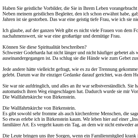
Haben Sie geistliche Vorbilder, die Sie in Ihrem Leben vorangebrach
Neben meinem geistlichen Begleiter, den ich schon erwähnt habe, gab 
Jahren ist sie gestorben. Das war eine geistig tiefe Frau, wie ich sie n
Ich glaube, auf der ganzen Welt gibt es nicht viele Frauen von dem F
nachahmenswert, sie war eine großartige und demütige Frau.
Können Sie diese Spiritualität beschreiben?
Schwester Godeharda hat nicht länger und nicht häufiger gebetet als w
auseinandergegangen ist. Da schlug sie die Hände wie zum Gebet zus
Jede andere hätte vielleicht gefragt, wie es zu der Trennung gekomme
gelebt. Darum war ihr einziger Gedanke darauf gerichtet, was dem H
Sie war nie aufdringlich, und alles an ihr war selbstverständlich. Sie
automatisch ihren Weg eingeschlagen hat. Dadurch wurde sie mir Vorb
Die Wallfahrtskirche von Birkenstein.
Die Wallfahrtskirche von Birkenstein.
Es gibt sowohl sehr fromme als auch kirchenferne Menschen, die sage
So etwas erlebe ich in Birkenstein kaum. Wir leben hier auf einer „In
familiärer Art. Es vergeht kaum ein Tag, an dem wir nicht entweder a
Die Leute bringen uns ihre Sorgen, wenn ein Familienmitglied krank i