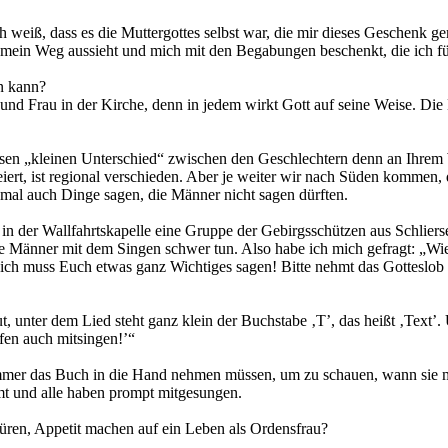
ch weiß, dass es die Muttergottes selbst war, die mir dieses Geschenk ge
e mein Weg aussieht und mich mit den Begabungen beschenkt, die ich f
un kann?
n und Frau in der Kirche, denn in jedem wirkt Gott auf seine Weise. D
iesen „kleinen Unterschied“ zwischen den Geschlechtern denn an Ihrem 
rt, ist regional verschieden. Aber je weiter wir nach Süden kommen, d
mal auch Dinge sagen, die Männer nicht sagen dürften.
e in der Wallfahrtskapelle eine Gruppe der Gebirgsschützen aus Schlier
die Männer mit dem Singen schwer tun. Also habe ich mich gefragt: „Wie
, ich muss Euch etwas ganz Wichtiges sagen! Bitte nehmt das Gotteslob
ut, unter dem Lied steht ganz klein der Buchstabe ‚T’, das heißt ‚Text’.
rfen auch mitsingen!’“
t immer das Buch in die Hand nehmen müssen, um zu schauen, wann sie mi
mt und alle haben prompt mitgesungen.
üren, Appetit machen auf ein Leben als Ordensfrau?