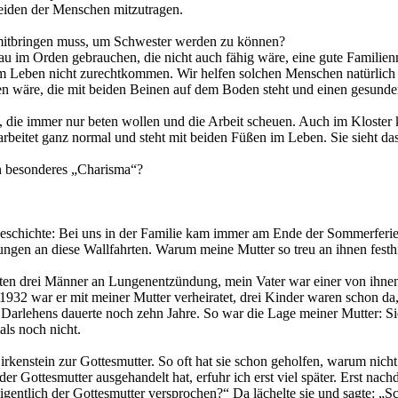
Leiden der Menschen mitzutragen.
 mitbringen muss, um Schwester werden zu können?
rau im Orden gebrauchen, die nicht auch fähig wäre, eine gute Familie
em Leben nicht zurechtkommen. Wir helfen solchen Menschen natürlich s
men wäre, die mit beiden Beinen auf dem Boden steht und einen gesunde
e immer nur beten wollen und die Arbeit scheuen. Auch im Kloster ka
rbeitet ganz normal und steht mit beiden Füßen im Leben. Sie sieht das
in besonderes „Charisma“?
 Geschichte: Bei uns in der Familie kam immer am Ende der Sommerferi
ngen an diese Wallfahrten. Warum meine Mutter so treu an ihnen festhielt
kten drei Männer an Lungenentzündung, mein Vater war einer von ihne
1932 war er mit meiner Mutter verheiratet, drei Kinder waren schon da
 Darlehens dauerte noch zehn Jahre. So war die Lage meiner Mutter: Sie
ls noch nicht.
enstein zur Gottesmutter. So oft hat sie schon geholfen, warum nicht 
der Gottesmutter ausgehandelt hat, erfuhr ich erst viel später. Erst na
gentlich der Gottesmutter versprochen?“ Da lächelte sie und sagte: „Sch