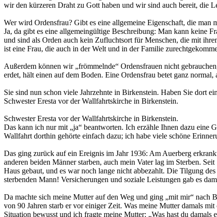
wir den kürzeren Draht zu Gott haben und wir sind auch bereit, die 
Wer wird Ordensfrau? Gibt es eine allgemeine Eigenschaft, die man
Ja, da gibt es eine allgemeingültige Beschreibung: Man kann keine F
und sind als Orden auch kein Zufluchtsort für Menschen, die mit ihr
ist eine Frau, die auch in der Welt und in der Familie zurechtgekom
Außerdem können wir „frömmelnde“ Ordensfrauen nicht gebrauchen, di
erdet, hält einen auf dem Boden. Eine Ordensfrau betet ganz normal, a
Sie sind nun schon viele Jahrzehnte in Birkenstein. Haben Sie dort e
Schwester Eresta vor der Wallfahrtskirche in Birkenstein.
Schwester Eresta vor der Wallfahrtskirche in Birkenstein.
Das kann ich nur mit „ja“ beantworten. Ich erzähle Ihnen dazu eine
Wallfahrt dorthin gehörte einfach dazu; ich habe viele schöne Erinneru
Das ging zurück auf ein Ereignis im Jahr 1936: Am Auerberg erkran
anderen beiden Männer starben, auch mein Vater lag im Sterben. Seit 
Haus gebaut, und es war noch lange nicht abbezahlt. Die Tilgung des
sterbenden Mann! Versicherungen und soziale Leistungen gab es dama
Da machte sich meine Mutter auf den Weg und ging „mit mir“ nach Birk
von 90 Jahren starb er vor einiger Zeit. Was meine Mutter damals mit 
Situation bewusst und ich fragte meine Mutter: „Was hast du damals ei