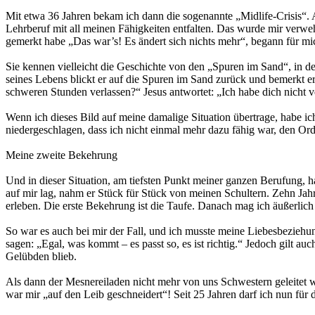
Mit etwa 36 Jahren bekam ich dann die sogenannte „Midlife-Crisis“. 
Lehrberuf mit all meinen Fähigkeiten entfalten. Das wurde mir verwehr
gemerkt habe „Das war’s! Es ändert sich nichts mehr“, begann für mi
Sie kennen vielleicht die Geschichte von den „Spuren im Sand“, in 
seines Lebens blickt er auf die Spuren im Sand zurück und bemerkt er
schweren Stunden verlassen?“ Jesus antwortet: „Ich habe dich nicht v
Wenn ich dieses Bild auf meine damalige Situation übertrage, habe 
niedergeschlagen, dass ich nicht einmal mehr dazu fähig war, den Ord
Meine zweite Bekehrung
Und in dieser Situation, am tiefsten Punkt meiner ganzen Berufung, hat
auf mir lag, nahm er Stück für Stück von meinen Schultern. Zehn Jah
erleben. Die erste Bekehrung ist die Taufe. Danach mag ich äußerlich 
So war es auch bei mir der Fall, und ich musste meine Liebesbeziehu
sagen: „Egal, was kommt – es passt so, es ist richtig.“ Jedoch gilt au
Gelübden blieb.
Als dann der Mesnereiladen nicht mehr von uns Schwestern geleitet wu
war mir „auf den Leib geschneidert“! Seit 25 Jahren darf ich nun für d