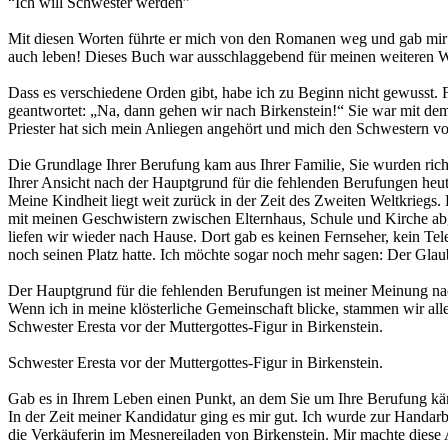
“Ich will Schwester werden”
Mit diesen Worten führte er mich von den Romanen weg und gab mir ei
auch leben! Dieses Buch war ausschlaggebend für meinen weiteren 
Dass es verschiedene Orden gibt, habe ich zu Beginn nicht gewusst.
geantwortet: „Na, dann gehen wir nach Birkenstein!“ Sie war mit de
Priester hat sich mein Anliegen angehört und mich den Schwestern vor
Die Grundlage Ihrer Berufung kam aus Ihrer Familie, Sie wurden richti
Ihrer Ansicht nach der Hauptgrund für die fehlenden Berufungen heu
Meine Kindheit liegt weit zurück in der Zeit des Zweiten Weltkriegs
mit meinen Geschwistern zwischen Elternhaus, Schule und Kirche abge
liefen wir wieder nach Hause. Dort gab es keinen Fernseher, kein Tel
noch seinen Platz hatte. Ich möchte sogar noch mehr sagen: Der Glau
Der Hauptgrund für die fehlenden Berufungen ist meiner Meinung na
Wenn ich in meine klösterliche Gemeinschaft blicke, stammen wir alle
Schwester Eresta vor der Muttergottes-Figur in Birkenstein.
Schwester Eresta vor der Muttergottes-Figur in Birkenstein.
Gab es in Ihrem Leben einen Punkt, an dem Sie um Ihre Berufung k
In der Zeit meiner Kandidatur ging es mir gut. Ich wurde zur Handarb
die Verkäuferin im Mesnereiladen von Birkenstein. Mir machte diese A