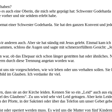
t haben?
es auch eine Oberin, die mich sehr geprägt hat: Schwester Godeharda hi
ie vorher und nie seitdem erlebt habe.
ormat einer Schwester Godeharda. Sie hat den ganzen Konvent und jede e
ir anderen auch. Aber sie hat ständig mit Jesus gelebt. Einmal kam ich
ammen, schloss die Augen und sagte mit schmerzerfülltem Gesicht: „Je
n war, ob das Ehepaar sich schon länger gestritten hat oder ähnliches.
errn durch diese Trennung angetan worden war.
 hat uns nie vorgeschrieben, wie wir leben oder uns verhalten sollen. Sie
ild im Glauben. Ich verdanke ihr viel.
n, dass sie an der Kirche leiden. Kennen Sie so ein „Leid“ auch aus e
sel des Glaubens“. Zu uns wird sehr viel Leid getragen. Aber kein Leid
n der Pforte, in der Sakristei oder über das Telefon um unser Gebet ge
st oder operiert werden muss. Es wird uns die Mutter von fünf Kindern 