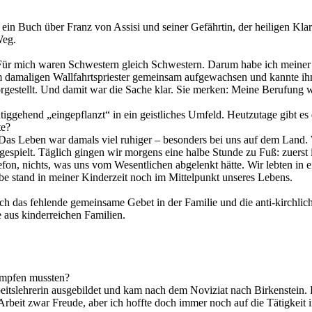
n Buch über Franz von Assisi und seiner Gefährtin, der heiligen Klara
Weg.
 Für mich waren Schwestern gleich Schwestern. Darum habe ich meiner 
m damaligen Wallfahrtspriester gemeinsam aufgewachsen und kannte ihn
gestellt. Und damit war die Sache klar. Sie merken: Meine Berufung wa
ggehend „eingepflanzt“ in ein geistliches Umfeld. Heutzutage gibt es di
te?
. Das Leben war damals viel ruhiger – besonders bei uns auf dem Land.
spielt. Täglich gingen wir morgens eine halbe Stunde zu Fuß: zuerst i
efon, nichts, was uns vom Wesentlichen abgelenkt hätte. Wir lebten in 
be stand in meiner Kinderzeit noch im Mittelpunkt unseres Lebens.
ch das fehlende gemeinsame Gebet in der Familie und die anti-kirch
 aus kinderreichen Familien.
ämpfen mussten?
eitslehrerin ausgebildet und kam nach dem Noviziat nach Birkenstein. 
rbeit zwar Freude, aber ich hoffte doch immer noch auf die Tätigkeit 