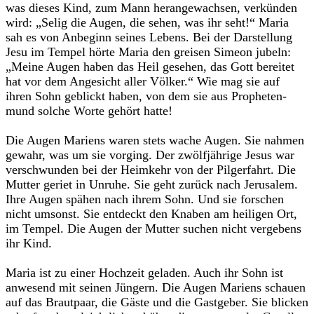
was die­ses Kind, zum Mann her­an­ge­wach­sen, ver­kün­den
wird: „Selig die Augen, die sehen, was ihr seht!“ Maria
sah es von Anbe­ginn sei­nes Lebens. Bei der Dar­stel­lung
Jesu im Tem­pel hörte Maria den grei­sen Simeon jubeln:
„Meine Augen haben das Heil gese­hen, das Gott berei­tet
hat vor dem Ange­sicht aller Völ­ker.“ Wie mag sie auf
ihren Sohn geblickt haben, von dem sie aus Pro­phe­ten­
mund sol­che Worte gehört hatte!
Die Augen Mari­ens waren stets wache Augen. Sie nah­men
gewahr, was um sie vor­ging. Der zwölf­jäh­rige Jesus war
ver­schwun­den bei der Heim­kehr von der Pil­ger­fahrt. Die
Mut­ter geriet in Unruhe. Sie geht zurück nach Jeru­sa­lem.
Ihre Augen spä­hen nach ihrem Sohn. Und sie for­schen
nicht umsonst. Sie ent­deckt den Kna­ben am hei­li­gen Ort,
im Tem­pel. Die Augen der Mut­ter suchen nicht ver­ge­bens
ihr Kind.
Maria ist zu einer Hoch­zeit gela­den. Auch ihr Sohn ist
anwe­send mit sei­nen Jün­gern. Die Augen Mari­ens schauen
auf das Braut­paar, die Gäste und die Gast­ge­ber. Sie bli­cken