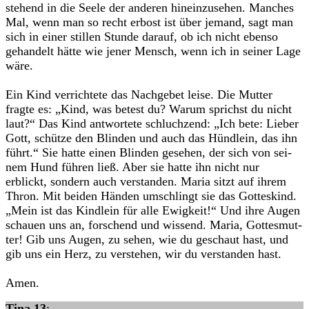
ste­hend in die Seele der ande­ren hin­ein­zu­se­hen. Man­ches
Mal, wenn man so recht erbost ist über jemand, sagt man
sich in einer stil­len Stunde dar­auf, ob ich nicht ebenso
gehan­delt hätte wie jener Mensch, wenn ich in sei­ner Lage
wäre.
Ein Kind ver­rich­tete das Nach­ge­bet leise. Die Mut­ter
fragte es: „Kind, was betest du? Warum sprichst du nicht
laut?“ Das Kind ant­wor­tete schluch­zend: „Ich bete: Lie­ber
Gott, schütze den Blin­den und auch das Hünd­lein, das ihn
führt.“ Sie hatte einen Blin­den gese­hen, der sich von sei­
nem Hund füh­ren ließ. Aber sie hatte ihn nicht nur
erblickt, son­dern auch ver­stan­den. Maria sitzt auf ihrem
Thron. Mit bei­den Hän­den umschlingt sie das Got­tes­kind.
„Mein ist das Kind­lein für alle Ewig­keit!“ Und ihre Augen
schauen uns an, for­schend und wis­send. Maria, Got­tes­mut­
ter! Gib uns Augen, zu sehen, wie du geschaut hast, und
gib uns ein Herz, zu ver­ste­hen, wir du ver­stan­den hast.
Amen.
Tina 13
: