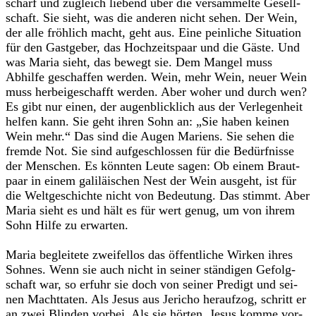
scharf und zugleich lie­bend über die ver­sam­melte Gesell­
schaft. Sie sieht, was die ande­ren nicht sehen. Der Wein,
der alle fröh­lich macht, geht aus. Eine pein­li­che Situa­tion
für den Gast­ge­ber, das Hoch­zeits­paar und die Gäste. Und
was Maria sieht, das bewegt sie. Dem Man­gel muss
Abhilfe geschaf­fen wer­den. Wein, mehr Wein, neuer Wein
muss her­bei­ge­schafft wer­den. Aber woher und durch wen?
Es gibt nur einen, der augen­blick­lich aus der Ver­le­gen­heit
hel­fen kann. Sie geht ihren Sohn an: „Sie haben kei­nen
Wein mehr.“ Das sind die Augen Mari­ens. Sie sehen die
fremde Not. Sie sind auf­ge­schlos­sen für die Bedürf­nisse
der Men­schen. Es könn­ten Leute sagen: Ob einem Braut­
paar in einem gali­lä­i­schen Nest der Wein aus­geht, ist für
die Welt­ge­schichte nicht von Bedeu­tung. Das stimmt. Aber
Maria sieht es und hält es für wert genug, um von ihrem
Sohn Hilfe zu erwar­ten.
Maria beglei­tete zwei­fel­los das öffent­li­che Wir­ken ihres
Soh­nes. Wenn sie auch nicht in sei­ner stän­di­gen Gefolg­
schaft war, so erfuhr sie doch von sei­ner Pre­digt und sei­
nen Macht­ta­ten. Als Jesus aus Jeri­cho her­auf­zog, schritt er
an zwei Blin­den vor­bei. Als sie hör­ten, Jesus komme vor­