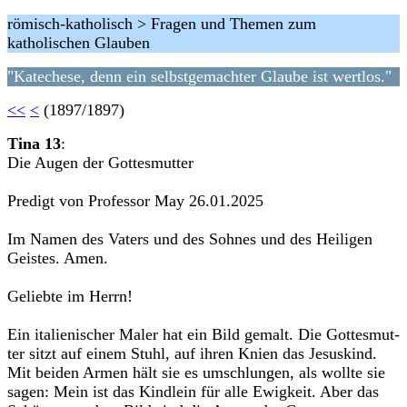
römisch-katholisch > Fragen und Themen zum
katholischen Glauben
"Katechese, denn ein selbstgemachter Glaube ist wertlos."
<<
<
(1897/1897)
Tina 13
:
Die Augen der Got­tes­mut­ter
Predigt von Professor May 26.01.2025
Im Namen des Vaters und des Soh­nes und des Hei­li­gen
Geis­tes. Amen.
Geliebte im Herrn!
Ein ita­lie­ni­scher Maler hat ein Bild gemalt. Die Got­tes­mut­
ter sitzt auf einem Stuhl, auf ihren Knien das Jesus­kind.
Mit bei­den Armen hält sie es umschlun­gen, als wollte sie
sagen: Mein ist das Kind­lein für alle Ewig­keit. Aber das