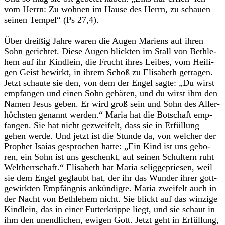
vom Herrn: Zu woh­nen im Hause des Herrn, zu schauen
sei­nen Tem­pel“ (Ps 27,4).
Über drei­ßig Jahre waren die Augen Mari­ens auf ihren
Sohn gerich­tet. Diese Augen blick­ten im Stall von Beth­le­
hem auf ihr Kind­lein, die Frucht ihres Lei­bes, vom Hei­li­
gen Geist bewirkt, in ihrem Schoß zu Eli­sa­beth getra­gen.
Jetzt schaute sie den, von dem der Engel sagte: „Du wirst
emp­fan­gen und einen Sohn gebä­ren, und du wirst ihm den
Namen Jesus geben. Er wird groß sein und Sohn des Aller­
höchs­ten genannt wer­den.“ Maria hat die Bot­schaft emp­
fan­gen. Sie hat nicht gezwei­felt, dass sie in Erfül­lung
gehen werde. Und jetzt ist die Stunde da, von wel­cher der
Pro­phet Isaias gespro­chen hatte: „Ein Kind ist uns gebo­
ren, ein Sohn ist uns geschenkt, auf sei­nen Schul­tern ruht
Welt­herr­schaft.“ Eli­sa­beth hat Maria selig­ge­prie­sen, weil
sie dem Engel geglaubt hat, der ihr das Wun­der ihrer gott­
ge­wirk­ten Emp­fäng­nis ankün­digte. Maria zwei­felt auch in
der Nacht von Beth­le­hem nicht. Sie blickt auf das win­zige
Kind­lein, das in einer Fut­ter­krippe liegt, und sie schaut in
ihm den unend­li­chen, ewi­gen Gott. Jetzt geht in Erfül­lung,