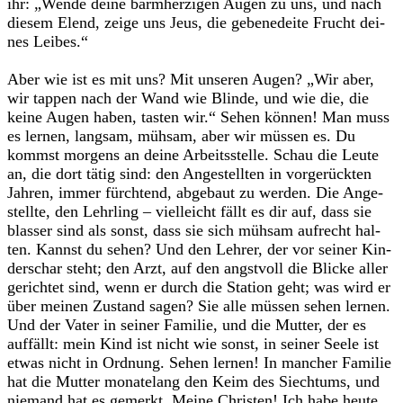
ihr: „Wende deine barm­her­zi­gen Augen zu uns, und nach
die­sem Elend, zeige uns Jeus, die gebe­ne­deite Frucht dei­
nes Lei­bes.“
Aber wie ist es mit uns? Mit unse­ren Augen? „Wir aber,
wir tap­pen nach der Wand wie Blinde, und wie die, die
keine Augen haben, tas­ten wir.“ Sehen kön­nen! Man muss
es ler­nen, lang­sam, müh­sam, aber wir müs­sen es. Du
kommst mor­gens an deine Arbeits­stelle. Schau die Leute
an, die dort tätig sind: den Ange­stell­ten in vor­ge­rück­ten
Jah­ren, immer fürch­tend, abge­baut zu wer­den. Die Ange­
stellte, den Lehr­ling – viel­leicht fällt es dir auf, dass sie
blas­ser sind als sonst, dass sie sich müh­sam auf­recht hal­
ten. Kannst du sehen? Und den Leh­rer, der vor sei­ner Kin­
der­schar steht; den Arzt, auf den angst­voll die Bli­cke aller
gerich­tet sind, wenn er durch die Sta­tion geht; was wird er
über mei­nen Zustand sagen? Sie alle müs­sen sehen ler­nen.
Und der Vater in sei­ner Fami­lie, und die Mut­ter, der es
auf­fällt: mein Kind ist nicht wie sonst, in sei­ner Seele ist
etwas nicht in Ord­nung. Sehen ler­nen! In man­cher Fami­lie
hat die Mut­ter mona­te­lang den Keim des Siech­tums, und
nie­mand hat es gemerkt. Meine Chris­ten! Ich habe heute