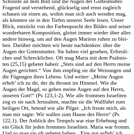
Schönste an dem Bild sind die Augen der Got­tes­mut­ter.
Fra­gend und ver­ste­hend, glück­se­lig und ernst zugleich
schauen sie einen an, wohin man sich auch wen­den mag,
als könn­ten sie in den Tie­fen unse­rer Seele lesen. Unser
Blick, ent­zückt von der Far­ben­pracht des Bil­des und sei­ner
wun­der­ba­ren Kom­po­si­tion, glei­tet immer wie­der über alles
andere hin­weg, um auf den Augen Mari­ens ruhen zu blei­
ben. Dar­über möch­ten wir heute nach­den­ken: über die
Augen der Got­tes­mut­ter. Sie haben viel gese­hen, Erfreu­li­
ches und Schreck­li­ches. Oft mag Maria mit dem Psal­mis­
ten (25,15) gebe­tet haben: „Stets sind auf den Herrn meine
Augen gerich­tet.“ Von ihm emp­fing sie die Wei­sun­gen und
die Fügun­gen ihres Lebens. Und wei­ter: „Meine Augen
erheb’ ich zu dir, der du thronst im Him­mel. Wie die
Augen der Magd, so gehen meine Augen auf den Herrn,
unse­ren Gott!“ (Ps 123,1-2). Wie alle from­men Israe­li­ten
zog es sie nach Jeru­sa­lem, machte sie die Wall­fahrt zum
hei­li­gen Ort, betend wie alle Pil­ger. „Ich freute mich, als
man mir sagte: Wir wal­len zum Hause des Herrn“ (Ps
122,1). Der Anblick des Tem­pels war eine Erhe­bung und
ein Glück für jeden from­men Israe­li­ten. Maria war fromm.
Und so mag sie oft gebe­tet haben: „Eins nur erfleh’ ich