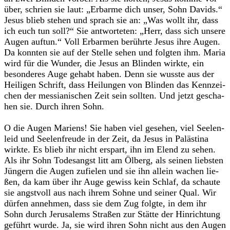
über, schrien sie laut: „Erbarme dich unser, Sohn Davids.“
Jesus blieb ste­hen und sprach sie an: „Was wollt ihr, dass
ich euch tun soll?“ Sie ant­wor­te­ten: „Herr, dass sich unsere
Augen auf­tun.“ Voll Erbar­men berührte Jesus ihre Augen.
Da konn­ten sie auf der Stelle sehen und folg­ten ihm. Maria
wird für die Wun­der, die Jesus an Blin­den wirkte, ein
beson­de­res Auge gehabt haben. Denn sie wusste aus der
Hei­li­gen Schrift, dass Hei­lun­gen von Blin­den das Kenn­zei­
chen der mes­sia­ni­schen Zeit sein soll­ten. Und jetzt gescha­
hen sie. Durch ihren Sohn.
O die Augen Mari­ens! Sie haben viel gese­hen, viel See­len­
leid und See­len­freude in der Zeit, da Jesus in Paläs­tina
wirkte. Es blieb ihr nicht erspart, ihn im Elend zu sehen.
Als ihr Sohn Todes­angst litt am Ölberg, als sei­nen liebs­ten
Jün­gern die Augen zufie­len und sie ihn allein wachen lie­
ßen, da kam über ihr Auge gewiss kein Schlaf, da schaute
sie angst­voll aus nach ihrem Sohne und sei­ner Qual. Wir
dür­fen anneh­men, dass sie dem Zug folgte, in dem ihr
Sohn durch Jeru­sa­lems Stra­ßen zur Stätte der Hin­rich­tung
geführt wurde. Ja, sie wird ihren Sohn nicht aus den Augen