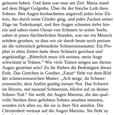
gelas­sen haben. Und dann war man am Ziel. Maria stand
auf dem Hügel Gol­go­tha. Über ihr der blei­che Leib ihres
Soh­nes. Ihre Augen beob­ach­te­ten angst­voll jedes leise Zit­
tern, das durch seine Glie­der ging, und jedes Zucken sei­ner
Züge im Todes­kampf, und ihre Augen schau­ten tie­fer hin­
ein und sahen einen Ozean von Schmerz in sei­ner Seele;
sahen in jenen fürch­ter­li­chen Stun­den, was nie ein Mensch
seit­dem gese­hen, so dass wir sie darob heute noch prei­sen
als die sie­ben­fach gebe­ne­deite Schmer­zens­mut­ter. Ein Pro­
phet in alten Zei­ten hatte ihren Schmerz geschaut und
ange­kün­digt: „Bit­ter­lich muss ich wei­nen, mein Auge
schwimmt in Trä­nen.“ Wie viele Trä­nen mögen aus die­sen
Augen geströmt sein? Zu ihr flie­hen die Bedräng­ten die­ser
Erde. Das Gret­chen in Goe­thes „Faust“ fleht vor dem Bild
der schmer­zens­rei­chen Mut­ter: „Ach neige, du Schmer­
zens­rei­che, dein Ant­litz gnä­dig mei­ner Not. Das Schwert
im Her­zen, mit tau­send Schmer­zen, blickst auf zu dei­nes
Soh­nes Tod.“ Sie weiß, die Augen Mari­ens, die das qual­
volle Ster­ben ihres gelieb­ten Soh­nes anse­hen muss­ten,
wen­den sich allen zu, die sie in ihrer Not anru­fen. Die
Chris­ten­heit ver­traut auf die Augen Mari­ens. Sie fleht zu