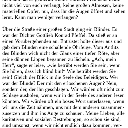
nicht viel von euch ver­langt, keine gro­ßen Almo­sen, keine
mate­ri­el­len Opfer, nur, dass ihr die Augen öff­net und sehen
lernt. Kann man weni­ger ver­lan­gen?
Über die Straße einer gro­ßen Stadt ging ein Blin­der. Es
war der Dich­ter Gott­lieb Kon­rad Pfef­fel. Da stieß er an
einen Vor­über­ge­hen­den an. Ent­rüs­tet holte die­ser aus und
gab dem Blin­den eine schal­lende Ohr­feige. Vom Ant­litz
des Blin­den wich nicht der Glanz einer tie­fen Röte, aber
seine dün­nen Lip­pen began­nen zu lächeln. „Ach, mein
Herr“, sagte er leise, „wie betrübt wer­den Sie sein, wenn
Sie hören, dass ich blind bin!“ Wie betrübt wer­den Sie
sein! Gleich der Blick in die Seele des Belei­di­gers. Wer
war der Blinde? Der mit den erlo­sche­nen Augen? Nein,
son­dern der, der ihn geschla­gen. Wir wür­den oft nicht zum
Schlage aus­ho­len, wenn wir in der Seele des ande­ren lesen
könn­ten. Wir wür­den oft ein böses Wort unter­las­sen, wenn
wir uns die Zeit näh­men, uns mit dem ande­ren zusam­men­
zu­set­zen und ihm ins Auge zu schauen. Meine Lie­ben, alle
kari­ta­ti­ven und sozia­len Bestre­bun­gen, so schön sie sind,
sind umsonst, wenn wir nicht end­lich dazu kom­men, ver­