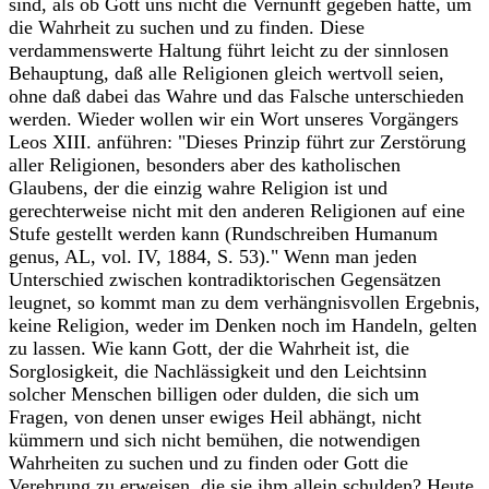
sind, als ob Gott uns nicht die Vernunft gegeben hätte, um
die Wahrheit zu suchen und zu finden. Diese
verdammenswerte Haltung führt leicht zu der sinnlosen
Behauptung, daß alle Religionen gleich wertvoll seien,
ohne daß dabei das Wahre und das Falsche unterschieden
werden. Wieder wollen wir ein Wort unseres Vorgängers
Leos XIII. anführen: "Dieses Prinzip führt zur Zerstörung
aller Religionen, besonders aber des katholischen
Glaubens, der die einzig wahre Religion ist und
gerechterweise nicht mit den anderen Religionen auf eine
Stufe gestellt werden kann (Rundschreiben Humanum
genus, AL, vol. IV, 1884, S. 53)." Wenn man jeden
Unterschied zwischen kontradiktorischen Gegensätzen
leugnet, so kommt man zu dem verhängnisvollen Ergebnis,
keine Religion, weder im Denken noch im Handeln, gelten
zu lassen. Wie kann Gott, der die Wahrheit ist, die
Sorglosigkeit, die Nachlässigkeit und den Leichtsinn
solcher Menschen billigen oder dulden, die sich um
Fragen, von denen unser ewiges Heil abhängt, nicht
kümmern und sich nicht bemühen, die notwendigen
Wahrheiten zu suchen und zu finden oder Gott die
Verehrung zu erweisen, die sie ihm allein schulden? Heute