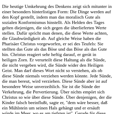
Die heutige Umkehrung des Denkens zeigt sich mitunter in
einer besonders hinterlistigen Form: Die Dinge werden auf
den Kopf gestellt, indem man das moralisch Gute als
sozialen Konformismus hinstellt. Als Helden des Tages
gelten diejenigen, die sich gegen die überlieferten Werte
stellen. Dafür spricht man denen, die diese Werte achten,
die Glaubwürdigkeit ab. Auf gleiche Weise haben die
Pharisäer Christus vorgeworfen, er sei des Teufels: Sie
stellten das Gute als das Böse und das Böse als das Gute
hin. Christus reagiert sehr heftig darauf, er gerät in
heiligen Zorn. Er verurteilt diese Haltung als die Sünde,
die nicht vergeben wird, die Sünde wider den Heiligen
Geist. Man darf dieses Wort nicht so verstehen, als ob
diese Sünde niemals verziehen werden könnte. Jede Sünde,
die man bereut, wird verziehen. Diese Sünde aber ist auf
besondere Weise unverzeihlich. Sie ist die Sünde der
Verkehrung, die Pervertierung. Über nichts empört sich
Christus so wie über diese Sünde. Über denjenigen, der die
Kinder falsch beeinflußt, sagte er, "dem wäre besser, daß
ein Mühlstein um seinen Hals gehängt und er ersäuft
würde im Meer, wo es am tiefsten ist". Gerade für diese