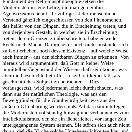
Fundament der Religionsphilosophie setzen die
Modernisten in jene Lehre, die man gemeinhin
Agnostizismus nennt. Ihr zufolge ist der menschliche
Verstand gänzlich eingeschlossen von den Phänomenen,
das heißt: von den Dingen, die in Erscheinung treten, und
von derjenigen Gestalt, in welcher sie in Erscheinung
treten; deren Grenzen zu überschreiten, habe er weder
Recht noch Macht. Darum sei er auch nicht imstande, sich
zu Gott erheben, noch dessen Existenz – auf welche Weise
auch immer – aus den sichtbaren Dingen zu erkennen. Von
hieraus wird argumentiert, daß Gott in keiner Weise
unmittelbar Gegenstand der Wissenschaft sein könne; was
aber die Geschichte betreffe, so sei Gott keinesfalls als
geschichtliches Subjekt zu betrachten. – Dies
vorausgesetzt, wird jedermann leicht durchschauen, was
dann aus der natürlichen Theologie, was aus den
Beweggründen für die Glaubwürdigkeit, was aus der
äußeren Offenbarung werden muß. All das nämlich fegen
die Modernisten vollständig hinweg und verbannen es zum
Intellektualismus, den sie ein lächerliches, vor langer Zeit
untergegangenes System nennen. Sie stören sich auch nicht
daran, daß die Kirche solche Ungeheuerlichkeiten klar und