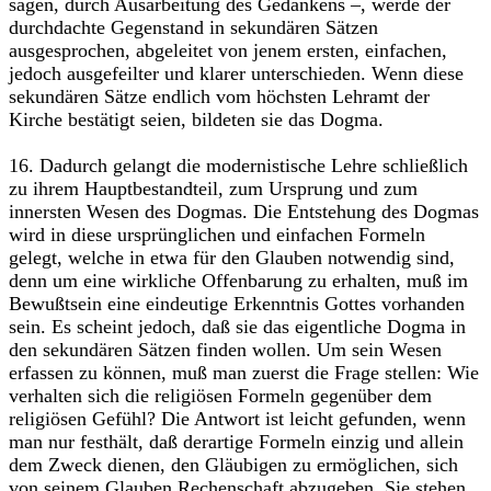
sagen, durch Ausarbeitung des Gedankens –, werde der
durchdachte Gegenstand in sekundären Sätzen
ausgesprochen, abgeleitet von jenem ersten, einfachen,
jedoch ausgefeilter und klarer unterschieden. Wenn diese
sekundären Sätze endlich vom höchsten Lehramt der
Kirche bestätigt seien, bildeten sie das Dogma.
16. Dadurch gelangt die modernistische Lehre schließlich
zu ihrem Hauptbestandteil, zum Ursprung und zum
innersten Wesen des Dogmas. Die Entstehung des Dogmas
wird in diese ursprünglichen und einfachen Formeln
gelegt, welche in etwa für den Glauben notwendig sind,
denn um eine wirkliche Offenbarung zu erhalten, muß im
Bewußtsein eine eindeutige Erkenntnis Gottes vorhanden
sein. Es scheint jedoch, daß sie das eigentliche Dogma in
den sekundären Sätzen finden wollen. Um sein Wesen
erfassen zu können, muß man zuerst die Frage stellen: Wie
verhalten sich die religiösen Formeln gegenüber dem
religiösen Gefühl? Die Antwort ist leicht gefunden, wenn
man nur festhält, daß derartige Formeln einzig und allein
dem Zweck dienen, den Gläubigen zu ermöglichen, sich
von seinem Glauben Rechenschaft abzugeben. Sie stehen