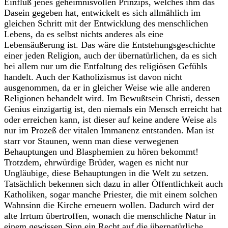
Einfluß jenes geheimnisvollen Prinzips, welches ihm das
Dasein gegeben hat, entwickelt es sich allmählich im
gleichen Schritt mit der Entwicklung des menschlichen
Lebens, da es selbst nichts anderes als eine
Lebensäußerung ist. Das wäre die Entstehungsgeschichte
einer jeden Religion, auch der übernatürlichen, da es sich
bei allem nur um die Entfaltung des religiösen Gefühls
handelt. Auch der Katholizismus ist davon nicht
ausgenommen, da er in gleicher Weise wie alle anderen
Religionen behandelt wird. Im Bewußtsein Christi, dessen
Genius einzigartig ist, den niemals ein Mensch erreicht hat
oder erreichen kann, ist dieser auf keine andere Weise als
nur im Prozeß der vitalen Immanenz entstanden. Man ist
starr vor Staunen, wenn man diese verwegenen
Behauptungen und Blasphemien zu hören bekommt!
Trotzdem, ehrwürdige Brüder, wagen es nicht nur
Ungläubige, diese Behauptungen in die Welt zu setzen.
Tatsächlich bekennen sich dazu in aller Öffentlichkeit auch
Katholiken, sogar manche Priester, die mit einem solchen
Wahnsinn die Kirche erneuern wollen. Dadurch wird der
alte Irrtum übertroffen, wonach die menschliche Natur in
einem gewissen Sinn ein Recht auf die übernatürliche