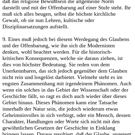
daß das religiöse Bewußtsein die allgemeine Norm
darstellt und mit der Offenbarung auf einer Stufe steht. Ihr
muß sich alles beugen, selbst die höchste kirchliche
Gewalt, ob sie nun Lehren, kultische oder
Disziplinarsatzungen aufstellt.
9. Eines muß jedoch bei diesem Werdegang des Glaubens
und der Offenbarung, wie ihn sich die Modernisten
denken, wohl beachtet werden. Für die historisch-
kritischen Konsequenzen, welche sie daraus ziehen, ist
dies von höchster Bedeutung. Sie reden von dem
Unerkennbaren, das sich jedoch gegenüber dem Glauben
nicht rein und losgelöst darbietet. Vielmehr steht es im
engsten Zusammenhang mit irgendeinem Phänomen. Auch
wenn ein solches in das Gebiet der Wissenschaft oder der
Geschichte fällt, so ragt es doch auch wieder über dieses
Gebiet hinaus. Dieses Phänomen kann eine Tatsache
innerhalb der Natur sein, die jedoch wiederum etwas
Geheimnisvolles in sich verbirgt, oder ein Mensch, dessen
Charakter, Handlungen oder Worte sich nicht mit den
gewöhnlichen Gesetzen der Geschichte in Einklang
bringen lassen. Daraus resultiert, daß der Glaube, angeregt