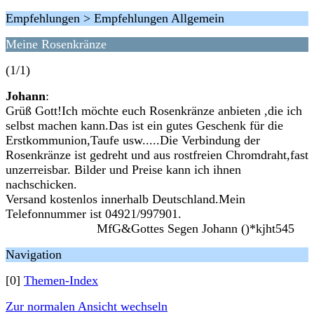
Empfehlungen > Empfehlungen Allgemein
Meine Rosenkränze
(1/1)
Johann
:
Grüß Gott!Ich möchte euch Rosenkränze anbieten ,die ich
selbst machen kann.Das ist ein gutes Geschenk für die
Erstkommunion,Taufe usw.....Die Verbindung der
Rosenkränze ist gedreht und aus rostfreien Chromdraht,fast
unzerreisbar. Bilder und Preise kann ich ihnen
nachschicken.
Versand kostenlos innerhalb Deutschland.Mein
Telefonnummer ist 04921/997901.
MfG&Gottes Segen Johann ()*kjht545
Navigation
[0]
Themen-Index
Zur normalen Ansicht wechseln