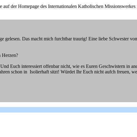
Sie auf der Homepage des Internationalen Katholischen Missionswerkes
 gelesen. Das macht mich furchtbar traurig! Eine liebe Schwester von u
n Herzen?
 Und Euch interessiert offenbar nicht, wie es Euren Geschwistern in and
ahren schon in Isolierhaft sitzt! Würdet Ihr Euch nicht aufch freuen, w