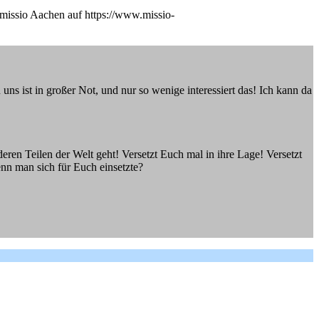
 missio Aachen auf https://www.missio-
ns ist in großer Not, und nur so wenige interessiert das! Ich kann da
eren Teilen der Welt geht! Versetzt Euch mal in ihre Lage! Versetzt
enn man sich für Euch einsetzte?