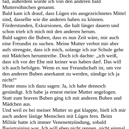
fad, außerdem wurde ich von den anderen bald
Muttersöhnchen genannt.
Bald kam ich drauf, dass Lügen ein ausgezeichnetes Mittel
sind, dasselbe wie die anderen haben zu können.
Förderstunden, Exkursionen, die halt länger dauern und
schon trieb ich mich mit den anderen herum.
Bald sagten die Buben, dass es nun Zeit wäre, mir auch
eine Freundin zu suchen. Meine Mutter verbot mir aber
aufs strengste, dass ich mich, solange ich zur Schule gehe
mit Mädchen herumtreibe. Doch ich dachte: „ich weiß,
dass ich vor der Ehe mit keiner was haben darf. Das will
ich auch befolgen. Wenn es nur Freundschaft ist, um vor
den anderen Buben anerkannt zu werden, sündige ich ja
nicht!“
Heute muss ich dazu sagen: Ja, ich habe dennoch
gesündigt. Ich habe ja erneut meine Mutter angelogen.
Statt zum braven Buben ging ich mit anderen Buben und
Mädchen aus.
Und weil es bei meiner Mutter so gut klappte, hielt ich mir
auch andere lästige Menschen mit Lügen fern. Beim
Militär hatte ich immer Venenentzündung, sobald
Basistraining war. Ich will eben nicht rennen, nicht einmal