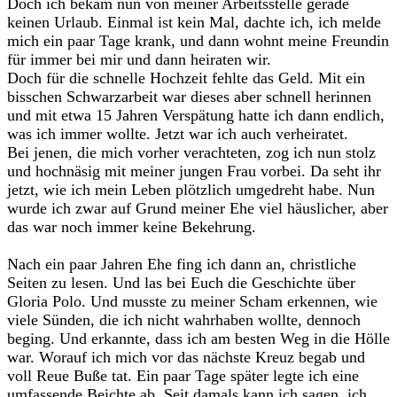
Doch ich bekam nun von meiner Arbeitsstelle gerade
keinen Urlaub. Einmal ist kein Mal, dachte ich, ich melde
mich ein paar Tage krank, und dann wohnt meine Freundin
für immer bei mir und dann heiraten wir.
Doch für die schnelle Hochzeit fehlte das Geld. Mit ein
bisschen Schwarzarbeit war dieses aber schnell herinnen
und mit etwa 15 Jahren Verspätung hatte ich dann endlich,
was ich immer wollte. Jetzt war ich auch verheiratet.
Bei jenen, die mich vorher verachteten, zog ich nun stolz
und hochnäsig mit meiner jungen Frau vorbei. Da seht ihr
jetzt, wie ich mein Leben plötzlich umgedreht habe. Nun
wurde ich zwar auf Grund meiner Ehe viel häuslicher, aber
das war noch immer keine Bekehrung.
Nach ein paar Jahren Ehe fing ich dann an, christliche
Seiten zu lesen. Und las bei Euch die Geschichte über
Gloria Polo. Und musste zu meiner Scham erkennen, wie
viele Sünden, die ich nicht wahrhaben wollte, dennoch
beging. Und erkannte, dass ich am besten Weg in die Hölle
war. Worauf ich mich vor das nächste Kreuz begab und
voll Reue Buße tat. Ein paar Tage später legte ich eine
umfassende Beichte ab. Seit damals kann ich sagen, ich