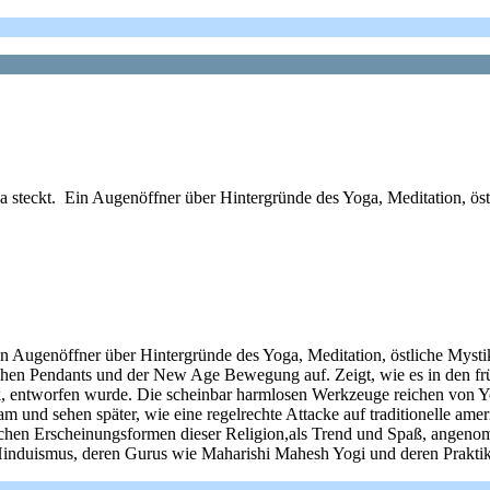
eckt. Ein Augenöffner über Hintergründe des Yoga, Meditation, östl
ugenöffner über Hintergründe des Yoga, Meditation, östliche Mystik,
chen Pendants und der New Age Bewegung auf. Zeigt, wie es in den fr
k, entworfen wurde. Die scheinbar harmlosen Werkzeuge reichen von Y
am und sehen später, wie eine regelrechte Attacke auf traditionelle am
ichen Erscheinungsformen dieser Religion,als Trend und Spaß, angen
induismus, deren Gurus wie Maharishi Mahesh Yogi und deren Prakti