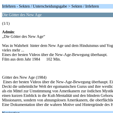
Irrlehren - Sekten / Unterscheidungsgabe > Sekten / Irrlehren
Die Götter des New Age
(1/1)
Admin
:
„Die Götter des New Age“
Was in Wahrheit hinter dem New Age und dem Hinduismus und Yoga st
vieles mehr ...
Eines der besten Videos über die New-Age-Bewegung überhaupt.
Film aus dem Jahr 1984 102 Min.
Götter des New Age (1984)
Eines der besten Videos über die New-Age-Bewegung überhaupt. Ein A
Deckt die unheimliche Welt der egomanischen Gurus und ihre westli
als ein Mittel zur Umstimmung von Amerikanern zur östlichen Mysti
einen kurzen Einblick in die Kult-Mentalität und den blindem Gehors
Missionaren, sondern von ahnungslosen Amerikanern, die oberflächl
Eine Dokumentation über die wahren Motive und Hintergründe des H