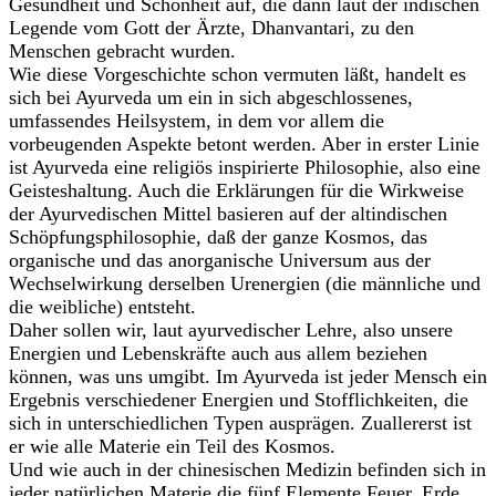
Gesundheit und Schönheit auf, die dann laut der indischen
Legende vom Gott der Ärzte, Dhanvantari, zu den
Menschen gebracht wurden.
Wie diese Vorgeschichte schon vermuten läßt, handelt es
sich bei Ayurveda um ein in sich abgeschlossenes,
umfassendes Heilsystem, in dem vor allem die
vorbeugenden Aspekte betont werden. Aber in erster Linie
ist Ayurveda eine religiös inspirierte Philosophie, also eine
Geisteshaltung. Auch die Erklärungen für die Wirkweise
der Ayurvedischen Mittel basieren auf der altindischen
Schöpfungsphilosophie, daß der ganze Kosmos, das
organische und das anorganische Universum aus der
Wechselwirkung derselben Urenergien (die männliche und
die weibliche) entsteht.
Daher sollen wir, laut ayurvedischer Lehre, also unsere
Energien und Lebenskräfte auch aus allem beziehen
können, was uns umgibt. Im Ayurveda ist jeder Mensch ein
Ergebnis verschiedener Energien und Stofflichkeiten, die
sich in unterschiedlichen Typen ausprägen. Zuallererst ist
er wie alle Materie ein Teil des Kosmos.
Und wie auch in der chinesischen Medizin befinden sich in
jeder natürlichen Materie die fünf Elemente Feuer, Erde,