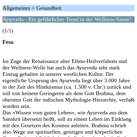
Allgemeines > Gesundheit
Ayurveda - Ein gefährlicher Trend in der Wellness-Szene!
(1/1)
Fesa
:
Im Zuge der Renaissance alter Ethno-Heilverfahren und
der Wellness-Welle hat auch das Ayurveda sehr stark
Einzug gehalten in unserer westlichen Kultur. Der
eigentliche Ursprung des Ayurveda liegt über 3.000 Jahre
in der Zeit des Hinduismus (ca. 1.500 v. Chr.) zurück und
soll von keinem Geringeren als dem Gott Brahma, dem
obersten Gott der indischen Mythologie-Hierarchie, verfaßt
worden sein.
Das »Wissen vom guten Leben«, wie Ayurveda aus dem
Sanskrit übersetzt heißt, soll zu einem Leben im Einklang
mit den Gesetzen des Kosmos anleiten. Brahma schrieb
also Wege zur spirituellen, geistigen und körperlichen