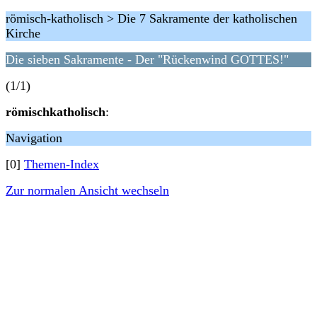
römisch-katholisch > Die 7 Sakramente der katholischen
Kirche
Die sieben Sakramente - Der "Rückenwind GOTTES!"
(1/1)
römischkatholisch
:
Navigation
[0]
Themen-Index
Zur normalen Ansicht wechseln