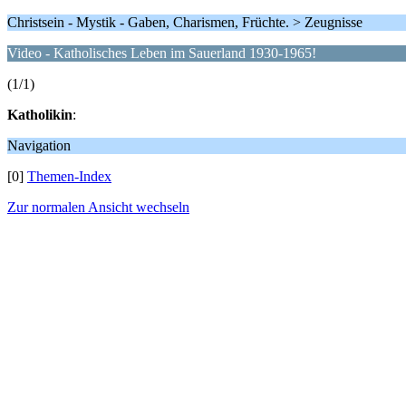
Christsein - Mystik - Gaben, Charismen, Früchte. > Zeugnisse
Video - Katholisches Leben im Sauerland 1930-1965!
(1/1)
Katholikin
:
Navigation
[0]
Themen-Index
Zur normalen Ansicht wechseln