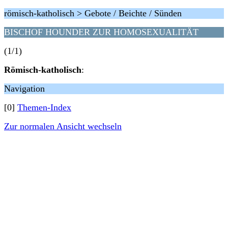
römisch-katholisch > Gebote / Beichte / Sünden
BISCHOF HOUNDER ZUR HOMOSEXUALITÄT
(1/1)
Römisch-katholisch
:
Navigation
[0]
Themen-Index
Zur normalen Ansicht wechseln