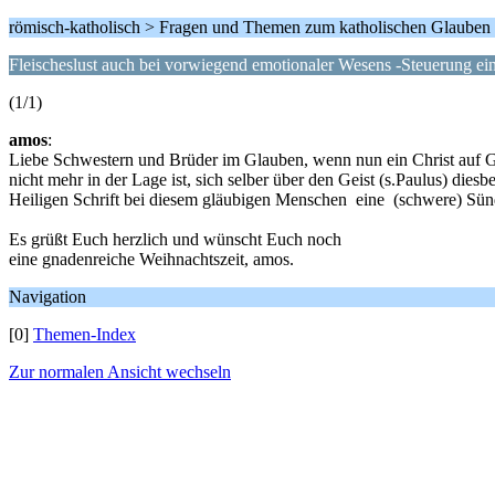
römisch-katholisch > Fragen und Themen zum katholischen Glauben
Fleischeslust auch bei vorwiegend emotionaler Wesens -Steuerung ei
(1/1)
amos
:
Liebe Schwestern und Brüder im Glauben, wenn nun ein Christ auf Gr
nicht mehr in der Lage ist, sich selber über den Geist (s.Paulus) di
Heiligen Schrift bei diesem gläubigen Menschen eine (schwere) Sün
Es grüßt Euch herzlich und wünscht Euch noch
eine gnadenreiche Weihnachtszeit, amos.
Navigation
[0]
Themen-Index
Zur normalen Ansicht wechseln