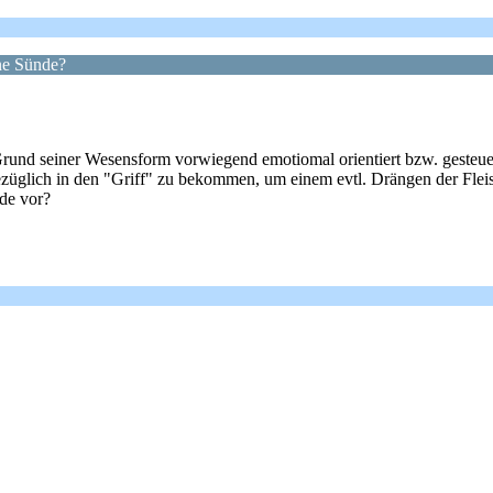
ne Sünde?
und seiner Wesensform vorwiegend emotiomal orientiert bzw. gesteuert
esbezüglich in den "Griff" zu bekommen, um einem evtl. Drängen der Fle
de vor?