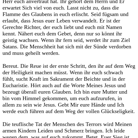
Herr euch anvertraut hat. Ihr gehört dem Herrn und Er
erwartet Sich viel von euch. Lasst nicht zu, dass die
Flamme des Glaubens in euch erlischt. Seid fügsam und
erlaubt, dass Jesus euer Leben verwandelt. Er ist der
Gerechte Richter, der euch liebt und euch mit Namen
kennt. Nähert euch dem Gebet, denn nur so könnt ihr
geistig wachsen. Wenn ihr fern seid, werdet ihr zum Ziel
Satans. Die Menschheit hat sich mit der Sünde verdorben
und muss geheilt werden.
Bereut. Die Reue ist der erste Schritt, den ihr auf dem Weg
der Heiligkeit machen müsst. Wenn ihr euch schwach
fühlt, sucht Kraft im Sakrament der Beichte und in der
Eucharistie. Hört auch auf die Worte Meines Jesus und
bezeugt überall euren Glauben. Ich bin eure Mutter und
bin vom Himmel gekommen, um euch aufzurufen, in
allem zu sein wie Jesus. Gebt Mir eure Hände und Ich
werde euch führen auf dem Weg der vollen Glückseligkeit.
Die teuflische Tat der Menschen des Terrors wird Meinen
armen Kindern Leiden und Schmerz bringen. Ich leide
wegen dem, was auf euch zukommt. Betet. Euer Sieg ist