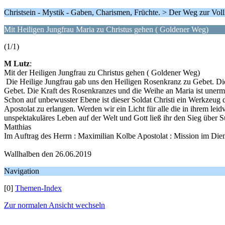
Christsein - Mystik - Gaben, Charismen, Früchte. > Der Weg zur Vo
Mit Heiligen Jungfrau Maria zu Christus gehen ( Goldener Weg)
(1/1)
M Lutz
:
Mit der Heiligen Jungfrau zu Christus gehen ( Goldener Weg)
Die Heilige Jungfrau gab uns den Heiligen Rosenkranz zu Gebet. Die
Gebet. Die Kraft des Rosenkranzes und die Weihe an Maria ist unerme
Schon auf unbewusster Ebene ist dieser Soldat Christi ein Werkzeug 
Apostolat zu erlangen. Werden wir ein Licht für alle die in ihrem le
unspektakuläres Leben auf der Welt und Gott ließ ihr den Sieg über 
Matthias
Im Auftrag des Herrn : Maximilian Kolbe Apostolat : Mission im Die
Wallhalben den 26.06.2019
Navigation
[0]
Themen-Index
Zur normalen Ansicht wechseln