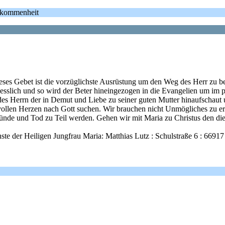
llkommenheit
ses Gebet ist die vorzüglichste Ausrüstung um den Weg des Herr zu be
sslich und so wird der Beter hineingezogen in die Evangelien um im p
des Herrn der in Demut und Liebe zu seiner guten Mutter hinaufschaut
idvollen Herzen nach Gott suchen. Wir brauchen nicht Unmögliches zu e
Sünde und Tod zu Teil werden. Gehen wir mit Maria zu Christus den di
nste der Heiligen Jungfrau Maria: Matthias Lutz : Schulstraße 6 : 66