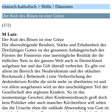
römisch-katholisch > Hölle / Dämonen
Der Kult des Bösen ist eine Götze
(1/1)
M Lutz
:
Der Kult des Bösen ist eine Götze
Die überwältigende Reinheit, Stärke und Erhabenheit des
Dreifaltigen Gottes ist der gesamten Anhängerschaft des
Fürsten der Finsternis eine unerträgliche Realität die ihr
tödliches Netz in der ganzen Welt auch in Deutschland
aufgebaut hat und das Gift überall verbreitet. Es gibt vor
allem im Bereich des Neuheidentum und der okkulten
Rockmusik ( Behemoth ) eine Verherrlichung der
desktruktiven Kräfte die nicht mehr zu überbieten ist und
vor allem ausgelassen wird an den unschuldigsten Teil der
Gesellschaft den arglosen Kindern. So ist das
momentanige Geschrei über Kindesmissbrauch groß doch
kein Politiker oder auch mancher Kirchenfürst will sehen
das die Ursache eben die radikale Abwendung von Gott ist