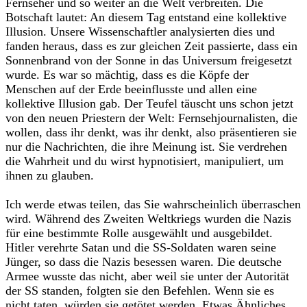
Fernseher und so weiter an die Welt verbreiten. Die
Botschaft lautet: An diesem Tag entstand eine kollektive
Illusion. Unsere Wissenschaftler analysierten dies und
fanden heraus, dass es zur gleichen Zeit passierte, dass ein
Sonnenbrand von der Sonne in das Universum freigesetzt
wurde. Es war so mächtig, dass es die Köpfe der
Menschen auf der Erde beeinflusste und allen eine
kollektive Illusion gab. Der Teufel täuscht uns schon jetzt
von den neuen Priestern der Welt: Fernsehjournalisten, die
wollen, dass ihr denkt, was ihr denkt, also präsentieren sie
nur die Nachrichten, die ihre Meinung ist. Sie verdrehen
die Wahrheit und du wirst hypnotisiert, manipuliert, um
ihnen zu glauben.‎
‎Ich werde etwas teilen, das Sie wahrscheinlich überraschen
wird. Während des Zweiten Weltkriegs wurden die Nazis
für eine bestimmte Rolle ausgewählt und ausgebildet.
Hitler verehrte Satan und die SS-Soldaten waren seine
Jünger, so dass die Nazis besessen waren. Die deutsche
Armee wusste das nicht, aber weil sie unter der Autorität
der SS standen, folgten sie den Befehlen. Wenn sie es
nicht taten, würden sie getötet werden. Etwas Ähnliches