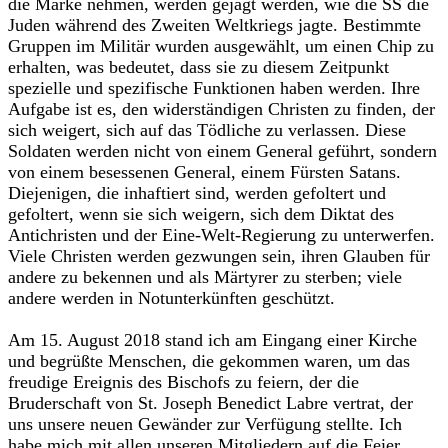
die Marke nehmen, werden gejagt werden, wie die SS die
Juden während des Zweiten Weltkriegs jagte. Bestimmte
Gruppen im Militär wurden ausgewählt, um einen Chip zu
erhalten, was bedeutet, dass sie zu diesem Zeitpunkt
spezielle und spezifische Funktionen haben werden. Ihre
Aufgabe ist es, den widerständigen Christen zu finden, der
sich weigert, sich auf das Tödliche zu verlassen. Diese
Soldaten werden nicht von einem General geführt, sondern
von einem besessenen General, einem Fürsten Satans.
Diejenigen, die inhaftiert sind, werden gefoltert und
gefoltert, wenn sie sich weigern, sich dem Diktat des
Antichristen und der Eine-Welt-Regierung zu unterwerfen.
Viele Christen werden gezwungen sein, ihren Glauben für
andere zu bekennen und als Märtyrer zu sterben; viele
andere werden in Notunterkünften geschützt.‎
‎Am 15. August 2018 stand ich am Eingang einer Kirche
und begrüßte Menschen, die gekommen waren, um das
freudige Ereignis des Bischofs zu feiern, der die
Bruderschaft von St. Joseph Benedict Labre vertrat, der
uns unsere neuen Gewänder zur Verfügung stellte. Ich
habe mich mit allen unseren Mitgliedern auf die Feier