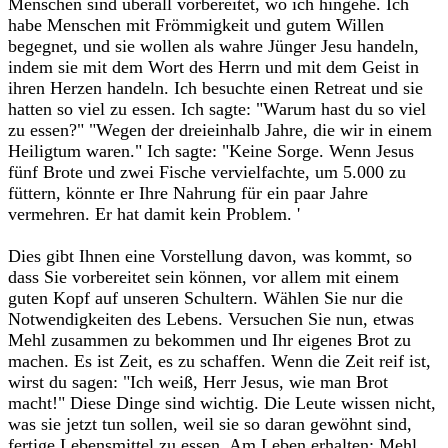
Menschen sind überall vorbereitet, wo ich hingehe. Ich
habe Menschen mit Frömmigkeit und gutem Willen
begegnet, und sie wollen als wahre Jünger Jesu handeln,
indem sie mit dem Wort des Herrn und mit dem Geist in
ihren Herzen handeln. Ich besuchte einen Retreat und sie
hatten so viel zu essen. Ich sagte: "Warum hast du so viel
zu essen?" "Wegen der dreieinhalb Jahre, die wir in einem
Heiligtum waren." Ich sagte: "Keine Sorge. Wenn Jesus
fünf Brote und zwei Fische vervielfachte, um 5.000 zu
füttern, könnte er Ihre Nahrung für ein paar Jahre
vermehren. Er hat damit kein Problem. '‎
‎Dies gibt Ihnen eine Vorstellung davon, was kommt, so
dass Sie vorbereitet sein können, vor allem mit einem
guten Kopf auf unseren Schultern. Wählen Sie nur die
Notwendigkeiten des Lebens. Versuchen Sie nun, etwas
Mehl zusammen zu bekommen und Ihr eigenes Brot zu
machen. Es ist Zeit, es zu schaffen. Wenn die Zeit reif ist,
wirst du sagen: "Ich weiß, Herr Jesus, wie man Brot
macht!" Diese Dinge sind wichtig. Die Leute wissen nicht,
was sie jetzt tun sollen, weil sie so daran gewöhnt sind,
fertige Lebensmittel zu essen. Am Leben erhalten: Mehl,