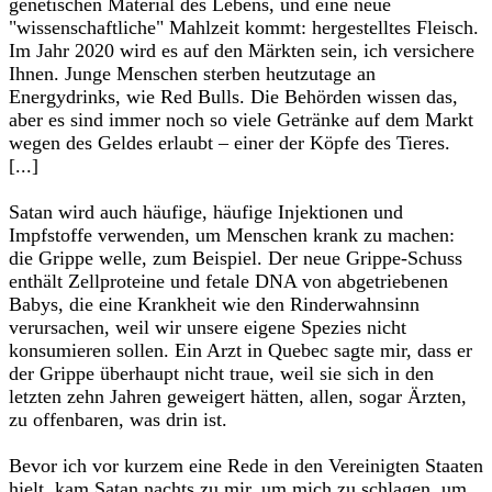
genetischen Material des Lebens, und eine neue
"wissenschaftliche" Mahlzeit kommt: hergestelltes Fleisch.
Im Jahr 2020 wird es auf den Märkten sein, ich versichere
Ihnen. Junge Menschen sterben heutzutage an
Energydrinks, wie Red Bulls. Die Behörden wissen das,
aber es sind immer noch so viele Getränke auf dem Markt
wegen des Geldes erlaubt – einer der Köpfe des Tieres.
[...]‎
‎Satan wird auch häufige, häufige Injektionen und
Impfstoffe verwenden, um Menschen krank zu machen:
die Grippe welle, zum Beispiel. Der neue Grippe-Schuss
enthält Zellproteine und fetale DNA von abgetriebenen
Babys, die eine Krankheit wie den Rinderwahnsinn
verursachen, weil wir unsere eigene Spezies nicht
konsumieren sollen. Ein Arzt in Quebec sagte mir, dass er
der Grippe überhaupt nicht traue, weil sie sich in den
letzten zehn Jahren geweigert hätten, allen, sogar Ärzten,
zu offenbaren, was drin ist.‎
‎Bevor ich vor kurzem eine Rede in den Vereinigten Staaten
hielt, kam Satan nachts zu mir, um mich zu schlagen, um