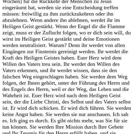
Wochen] für die Rückkehr der Menschen zu Jesus
eingeräumt hat, werden sie eine Entscheidung treffen
müssen: freiwillig zu ihm zurückzukehren oder ihn
abzulehnen. Wenn andere ihn ablehnen, werdet ihr im
Heiligen Geist gestärkt. Wenn der Engel dir die Flamme
zeigt, muss er der Zuflucht folgen, wo er dich sein will, du
wirst im Heiligen Geist gestärkt und deine Emotionen
werden neutralisiert. Warum? Denn ihr werdet von allen
Eingängen zur Finsternis gereinigt werden. Ihr werdet die
Kraft des Heiligen Geistes haben. Euer Herz wird dem
Willen des Vaters treu sein. Ihr werdet den Willen des
Vaters erkennen, und ihr werdet wissen, dass sie den
falschen Weg eingeschlagen haben. Sie werden dem Weg
folgen, der Ihnen gehört, unter der Führung des Herrn und
des Engels des Herrn, weil er der Weg, das Leben und die
Wahrheit ist. Euer Herz wird nach dem Heiligen Geist
sein, der die Liebe Christi, des Selbst und des Vaters selbst
ist. Er wird dich schicken. Er wird dich führen. Sie werden
keine Angst haben. Sie werden sie nur anschauen. Ich sah
es. Ich ging es durch. Es gibt nichts mehr, was Sie für sie
tun können. Sie werden Ihre Mission durch Ihre Gebete
und Ihr Zeugnis für den Herrn erfüllt haben, und sie