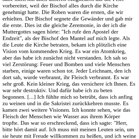
vorbereitet, weil der Bischof alles durch die Kirche
genehmigt hatte. Die Roben waren die ersten, die wir
erhielten. Der Bischof segnete die Gewänder und gab mir
die erste. Dies ist die gleiche Zeremonie, in der ich die
Muttergottes sagen hörte: "Ich rufe den Apostel der
Endzeit", als der Bischof den Mantel auf mich legte. Als
die Leute die Kirche betraten, bekam ich plötzlich eine
Vision vom kommenden Krieg. Es war ein Atomkrieg,
aber das habe ich zunächst nicht verstanden. Ich sah so
viel Zerstörung: Feuer und Bomben und viele Menschen
starben, einige waren schon tot. Jeder Leichnam, den ich
dort sah, wurde verbrannt, ihr Fleisch verbrannt. Es war
sehr groß. Kein kleiner Krieg, das versichere ich Ihnen. Es
war sehr destruktiv. Und dafür habe ich zu beten
begonnen. [...] Ich fühlte mich so betrübt, dass ich anfing
zu weinen und in die Sakristei zurückkehren musste. Es
kamen zwei weitere Visionen. Ich konnte sehen, wie das
Fleisch der Menschen wie Wasser aus ihrem Körper
tropfte. Das war so erschreckend, dass ich sagte: "Herr,
bitte hört damit auf. Ich muss mit meinen Leuten sein, um
sie heute mit Freude willkommen zu heißen, und ich weine