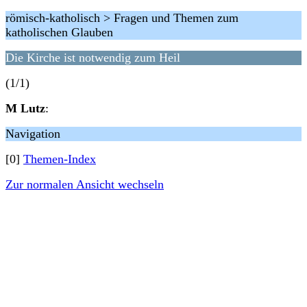
römisch-katholisch > Fragen und Themen zum
katholischen Glauben
Die Kirche ist notwendig zum Heil
(1/1)
M Lutz
:
Navigation
[0]
Themen-Index
Zur normalen Ansicht wechseln