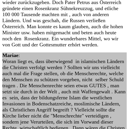
wieder zurückzugeben. Doch Pater Petrus aus Österreich
gründete einen Rosenkranz Sühnekreuzzug, und etliche
100 000 Tausende machten mit , auch von anderen
Ländern. Und was geschah, die Russen verließen
Österreich. Man konnte es kaum glauben, auch die hohen
Minister usw. haben mitgemacht und beten auch heute
noch den Rosenkranz. Ein wunderbares Mittel, wo wir
von Gott und der Gottesmutter erhört werden.
Mariae
:
Woran liegt es, dass überwiegend in islamischen Ländern
die Christen verfolgt werden ? Sollten wir uns vielleicht
auch mal die Frage stellen, ob die Menscherechte, welche
den Menschen zu schützen vorgeben, nicht selber Schuld
tragen . Die Menschenrechte seien etwas GUTES , man
setzt sie durch in der Welt , auch mit Waffengewalt . Kann
es sein, dass der bildungsferne Islam die westlichen
Invasionen in Bodenschatzreiche, moslimische Ländern,
als Christlichen Angriff begreift ? Vielleicht sollte die
Kirche lieber nicht die "Menschrechte" verteidigen ,
sondern jene Verurteilen, die sich im Vorwand dieser
Rechte wirtschaftlich bedienen . Dann wären die Christen