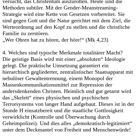
versucht, das Christentum auszurotten. Heute sind die
Methoden subtiler. Mit der Gender-Meanstreaming-
Strategie wird eine Kette von Gesetzen vorbereitet. Sie
sind gegen Gott und die Natur gerichtet mit dem Ziel, die
Werteordnung auf den Kopf zu stellen und die christliche
Familie zu zerstören.
„Wer Ohren hat zu hören, der höre!“ (Mk 4,23)
4. Welches sind typische Merkmale totalitärer Macht?
Die geistige Basis wird mit einer „absoluten“ Ideologie
gelegt. Die praktische Umsetzung garantiert ein
hierarchisch gegliederter, zentralistischer Staatsapparat mit
nebulöser Gewaltentrennung, einem Monopol der
Massenkommunikationsmittel zur Repression der
andersdenkenden Christen. Heimlich und gut getarnt wird
das „Skelett“ eines physischen und psychischen
Terrorsystems von langer Hand aufgebaut. Dieses ist in der
Stunde H einsatzbereit und die staatliche Gottlosigkeit
verwirklicht (Kontrolle und Überwachung durch
Geheimpolizei). Und dies alles „demokratisch-legitimiert“
unter dem Deckmantel von Freiheit und Menschenwürde!