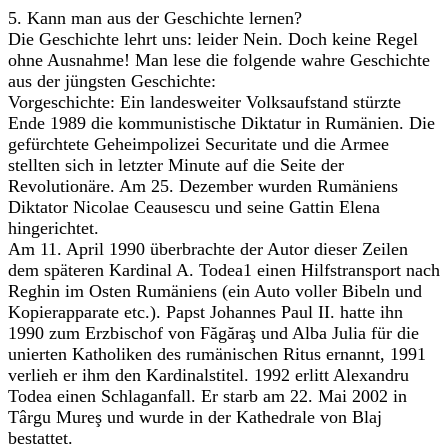
5. Kann man aus der Geschichte lernen?
Die Geschichte lehrt uns: leider Nein. Doch keine Regel
ohne Ausnahme! Man lese die folgende wahre Geschichte
aus der jüngsten Geschichte:
Vorgeschichte: Ein landesweiter Volksaufstand stürzte
Ende 1989 die kommunistische Diktatur in Rumänien. Die
gefürchtete Geheimpolizei Securitate und die Armee
stellten sich in letzter Minute auf die Seite der
Revolutionäre. Am 25. Dezember wurden Rumäniens
Diktator Nicolae Ceausescu und seine Gattin Elena
hingerichtet.
Am 11. April 1990 überbrachte der Autor dieser Zeilen
dem späteren Kardinal A. Todea1 einen Hilfstransport nach
Reghin im Osten Rumäniens (ein Auto voller Bibeln und
Kopierapparate etc.). Papst Johannes Paul II. hatte ihn
1990 zum Erzbischof von Făgăraş und Alba Julia für die
unierten Katholiken des rumänischen Ritus ernannt, 1991
verlieh er ihm den Kardinalstitel. 1992 erlitt Alexandru
Todea einen Schlaganfall. Er starb am 22. Mai 2002 in
Târgu Mureş und wurde in der Kathedrale von Blaj
bestattet.