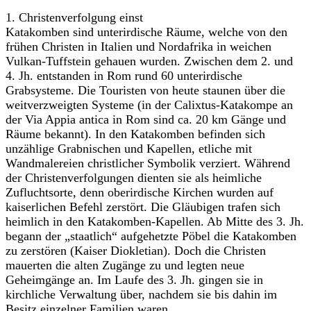
1. Christenverfolgung einst
Katakomben sind unterirdische Räume, welche von den
frühen Christen in Italien und Nordafrika in weichen
Vulkan-Tuffstein gehauen wurden. Zwischen dem 2. und
4. Jh. entstanden in Rom rund 60 unterirdische
Grabsysteme. Die Touristen von heute staunen über die
weitverzweigten Systeme (in der Calixtus-Katakompe an
der Via Appia antica in Rom sind ca. 20 km Gänge und
Räume bekannt). In den Katakomben befinden sich
unzählige Grabnischen und Kapellen, etliche mit
Wandmalereien christlicher Symbolik verziert. Während
der Christenverfolgungen dienten sie als heimliche
Zufluchtsorte, denn oberirdische Kirchen wurden auf
kaiserlichen Befehl zerstört. Die Gläubigen trafen sich
heimlich in den Katakomben-Kapellen. Ab Mitte des 3. Jh.
begann der „staatlich“ aufgehetzte Pöbel die Katakomben
zu zerstören (Kaiser Diokletian). Doch die Christen
mauerten die alten Zugänge zu und legten neue
Geheimgänge an. Im Laufe des 3. Jh. gingen sie in
kirchliche Verwaltung über, nachdem sie bis dahin im
Besitz einzelner Familien waren.