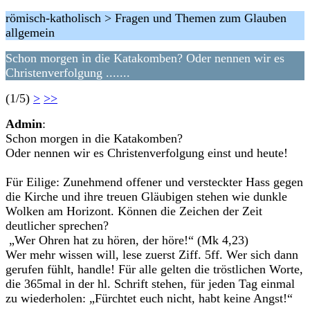
römisch-katholisch > Fragen und Themen zum Glauben
allgemein
Schon morgen in die Katakomben? Oder nennen wir es
Christenverfolgung .......
(1/5)
>
>>
Admin
:
Schon morgen in die Katakomben?
Oder nennen wir es Christenverfolgung einst und heute!
Für Eilige: Zunehmend offener und versteckter Hass gegen
die Kirche und ihre treuen Gläubigen stehen wie dunkle
Wolken am Horizont. Können die Zeichen der Zeit
deutlicher sprechen?
„Wer Ohren hat zu hören, der höre!“ (Mk 4,23)
Wer mehr wissen will, lese zuerst Ziff. 5ff. Wer sich dann
gerufen fühlt, handle! Für alle gelten die tröstlichen Worte,
die 365mal in der hl. Schrift stehen, für jeden Tag einmal
zu wiederholen: „Fürchtet euch nicht, habt keine Angst!“