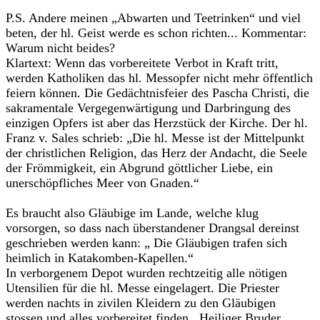
P.S. Andere meinen „Abwarten und Teetrinken“ und viel
beten, der hl. Geist werde es schon richten... Kommentar:
Warum nicht beides?
Klartext: Wenn das vorbereitete Verbot in Kraft tritt,
werden Katholiken das hl. Messopfer nicht mehr öffentlich
feiern können. Die Gedächtnisfeier des Pascha Christi, die
sakramentale Vergegenwärtigung und Darbringung des
einzigen Opfers ist aber das Herzstück der Kirche. Der hl.
Franz v. Sales schrieb: „Die hl. Messe ist der Mittelpunkt
der christlichen Religion, das Herz der Andacht, die Seele
der Frömmigkeit, ein Abgrund göttlicher Liebe, ein
unerschöpfliches Meer von Gnaden.“
Es braucht also Gläubige im Lande, welche klug
vorsorgen, so dass nach überstandener Drangsal dereinst
geschrieben werden kann: „ Die Gläubigen trafen sich
heimlich in Katakomben-Kapellen.“
In verborgenem Depot wurden rechtzeitig alle nötigen
Utensilien für die hl. Messe eingelagert. Die Priester
werden nachts in zivilen Kleidern zu den Gläubigen
stossen und alles vorbereitet finden. Heiliger Bruder