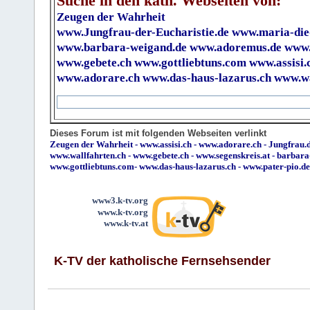
Suche in den kath. Webseiten von:
Zeugen der Wahrheit
www.Jungfrau-der-Eucharistie.de
www.maria-die
www.barbara-weigand.de
www.adoremus.de
www.
www.gebete.ch
www.gottliebtuns.com
www.assisi.
www.adorare.ch
www.das-haus-lazarus.ch
www.wa
Dieses Forum ist mit folgenden Webseiten verlinkt
Zeugen der Wahrheit
-
www.assisi.ch
-
www.adorare.ch
-
Jungfrau.d
www.wallfahrten.ch
-
www.gebete.ch
-
www.segenskreis.at
-
barbara
www.gottliebtuns.com
-
www.das-haus-lazarus.ch
-
www.pater-pio.de
www3.k-tv.org
www.k-tv.org
www.k-tv.at
K-TV der katholische Fernsehsender