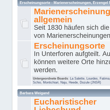
Erscheinungsorte - Marienerscheinungen, Erzengel Micha
Marienerscheinun
allgemein
Seit 1830 häufen sich die
von Marienerscheinungen 
Erscheinungsorte
In Unterforen aufgteilt. 
können weitere Orte hinz
werden.
Untergeordnete Boards
:
La Salette
,
Lourdes
,
Fatima
Schio
,
Montichiari
,
Naju
,
Heede
,
Dozule (JNSR)
Barbara Weigand
Eucharistischer
Liebesbund