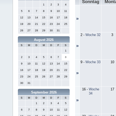
Sonntag
Mont
1
2
3
4
5
6
7
8
9
10
11
12
13
14
15
16
17
18
»
19
20
21
22
23
24
25
26
27
28
29
30
31
2
-
Woche 32
3
August 2026
»
S
M
D
M
D
F
S
1
2
3
4
5
6
7
8
9
-
Woche 33
10
9
10
11
12
13
14
15
16
17
18
19
20
21
22
»
23
24
25
26
27
28
29
30
31
16
-
Woche
17
September 2026
34
S
M
D
M
D
F
S
»
1
2
3
4
5
6
7
8
9
10
11
12