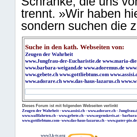
Schranke, die uns vo
trennt. »Wir haben hi
sondern suchen die z
Suche in den kath. Webseiten von:
Zeugen der Wahrheit
www.Jungfrau-der-Eucharistie.de
www.maria-die
www.barbara-weigand.de
www.adoremus.de
www.
www.gebete.ch
www.gottliebtuns.com
www.assisi.
www.adorare.ch
www.das-haus-lazarus.ch
www.wa
Dieses Forum ist mit folgenden Webseiten verlinkt
Zeugen der Wahrheit
-
www.assisi.ch
-
www.adorare.ch
-
Jungfrau.d
www.wallfahrten.ch
-
www.gebete.ch
-
www.segenskreis.at
-
barbara
www.gottliebtuns.com
-
www.das-haus-lazarus.ch
-
www.pater-pio.de
www3.k-tv.org