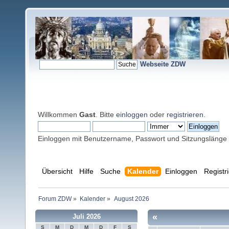
Webseite ZDW
Willkommen
Gast
. Bitte
einloggen
oder
registrieren
.
Einloggen mit Benutzername, Passwort und Sitzungslänge
Übersicht
Hilfe
Suche
Kalender
Einloggen
Registr
Forum ZDW
»
Kalender
»
August 2026
«
Juli 2026
S
M
D
M
D
F
S