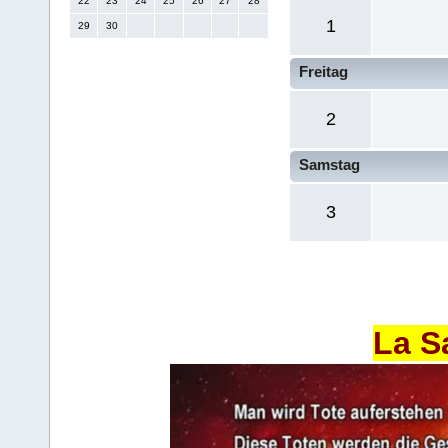
22
23
24
25
26
27
28
1
29
30
Freitag
2
Samstag
3
La S