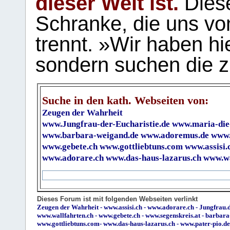
dieser Welt ist.
Diese
Schranke, die uns vo
trennt. »Wir haben hi
sondern suchen die z
Suche in den kath. Webseiten von:
Zeugen der Wahrheit
www.Jungfrau-der-Eucharistie.de
www.maria-die
www.barbara-weigand.de
www.adoremus.de
www.
www.gebete.ch
www.gottliebtuns.com
www.assisi.
www.adorare.ch
www.das-haus-lazarus.ch
www.wa
Dieses Forum ist mit folgenden Webseiten verlinkt
Zeugen der Wahrheit
-
www.assisi.ch
-
www.adorare.ch
-
Jungfrau.d
www.wallfahrten.ch
-
www.gebete.ch
-
www.segenskreis.at
-
barbara
www.gottliebtuns.com
-
www.das-haus-lazarus.ch
-
www.pater-pio.de