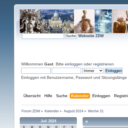
Webseite ZDW
Willkommen
Gast
. Bitte
einloggen
oder
registrieren
.
Einloggen mit Benutzername, Passwort und Sitzungslänge
Übersicht
Hilfe
Suche
Kalender
Einloggen
Registr
Forum ZDW
»
Kalender
»
August 2024
»
Woche 31
«
Juli 2024
S
M
D
M
D
F
S