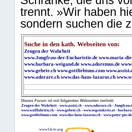
Schranke, die uns vo
trennt. »Wir haben hi
sondern suchen die z
Suche in den kath. Webseiten von:
Zeugen der Wahrheit
www.Jungfrau-der-Eucharistie.de
www.maria-die
www.barbara-weigand.de
www.adoremus.de
www.
www.gebete.ch
www.gottliebtuns.com
www.assisi.
www.adorare.ch
www.das-haus-lazarus.ch
www.wa
Dieses Forum ist mit folgenden Webseiten verlinkt
Zeugen der Wahrheit
-
www.assisi.ch
-
www.adorare.ch
-
Jungfrau.d
www.wallfahrten.ch
-
www.gebete.ch
-
www.segenskreis.at
-
barbara
www.gottliebtuns.com
-
www.das-haus-lazarus.ch
-
www.pater-pio.de
www3.k-tv.org