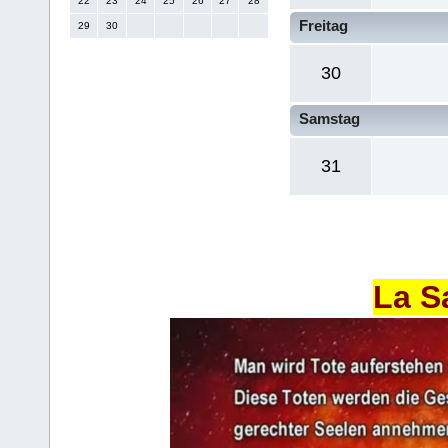
22
23
24
25
26
27
28
Freitag
29
30
30
Samstag
31
La S