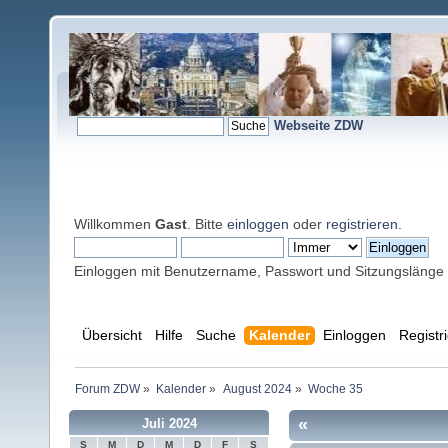
Webseite ZDW
Willkommen
Gast
. Bitte
einloggen
oder
registrieren
.
Einloggen mit Benutzername, Passwort und Sitzungslänge
Übersicht
Hilfe
Suche
Kalender
Einloggen
Registr
Forum ZDW
»
Kalender
»
August 2024
»
Woche 35
«
Juli 2024
S
M
D
M
D
F
S