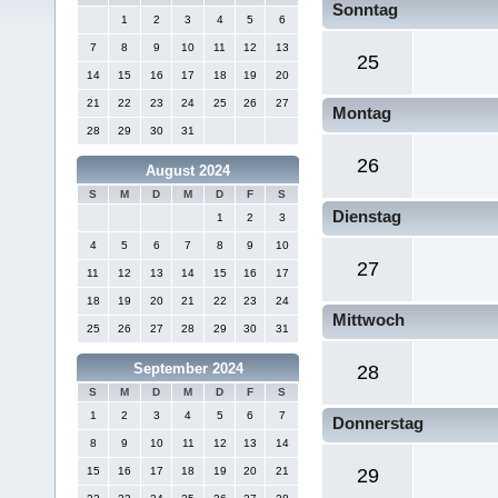
Sonntag
1
2
3
4
5
6
7
8
9
10
11
12
13
25
14
15
16
17
18
19
20
21
22
23
24
25
26
27
Montag
28
29
30
31
26
August 2024
S
M
D
M
D
F
S
Dienstag
1
2
3
4
5
6
7
8
9
10
27
11
12
13
14
15
16
17
18
19
20
21
22
23
24
Mittwoch
25
26
27
28
29
30
31
September 2024
28
S
M
D
M
D
F
S
1
2
3
4
5
6
7
Donnerstag
8
9
10
11
12
13
14
15
16
17
18
19
20
21
29