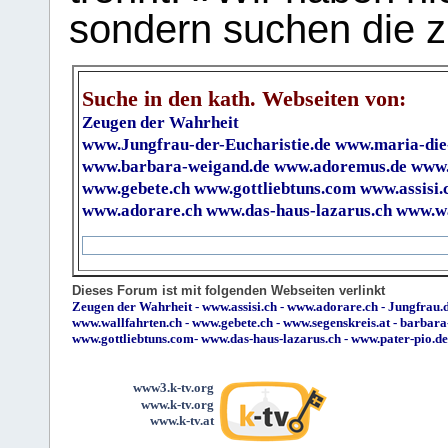
sondern suchen die z
Suche in den kath. Webseiten von:
Zeugen der Wahrheit
www.Jungfrau-der-Eucharistie.de
www.maria-die
www.barbara-weigand.de
www.adoremus.de
www.
www.gebete.ch
www.gottliebtuns.com
www.assisi.
www.adorare.ch
www.das-haus-lazarus.ch
www.wa
Dieses Forum ist mit folgenden Webseiten verlinkt
Zeugen der Wahrheit
-
www.assisi.ch
-
www.adorare.ch
-
Jungfrau.d
www.wallfahrten.ch
-
www.gebete.ch
-
www.segenskreis.at
-
barbara
www.gottliebtuns.com
-
www.das-haus-lazarus.ch
-
www.pater-pio.de
www3.k-tv.org
www.k-tv.org
www.k-tv.at