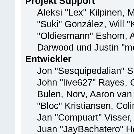
Projekt Support
Aleksi "Lex" Kilpinen, M
"Suki" González, Will 
"Oldiesmann" Eshom, 
Darwood und Justin "me
Entwickler
Jon "Sesquipedalian" St
John "live627" Rayes,
Bulen, Norv, Aaron van
"Bloc" Kristiansen, Co
Jan "Compuart" Visser
Juan "JayBachatero" H