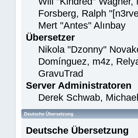
Will "Kindred" Wagner,
Forsberg, Ralph "[n3rv
Mert "Antes" Alınbay
Übersetzer
Nikola "Dzonny" Novako
Domínguez, m4z, Relya
GravuTrad
Server Administratoren
Derek Schwab, Michael
Deutsche Übersetzung
Deutsche Übersetzung