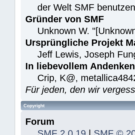
der Welt SMF benutzen
Gründer von SMF
Unknown W. "[Unknown
Ursprüngliche Projekt 
Jeff Lewis, Joseph Fu
In liebevollem Andenken
Crip, K@, metallica484
Für jeden, den wir verge
Copyright
Forum
SMF 2.0.19
|
SMF © 2