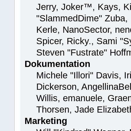
Jerry, Joker™, Kays, Ki
"SlammedDime" Zuba, 
Kerle, NanoSector, nend
Spicer, Ricky., Sami "
Steven "Fustrate" Hoff
Dokumentation
Michele "Illori" Davis, 
Dickerson, AngellinaBel
Willis, emanuele, Gra
Thorsen, Jade Elizabet
Marketing