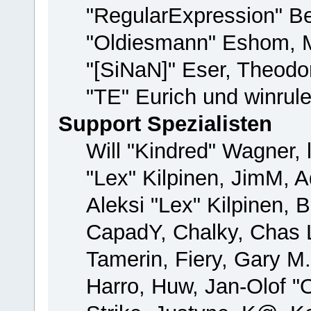
"RegularExpression" B
"Oldiesmann" Eshom, M
"[SiNaN]" Eser, Theodor
"TE" Eurich und winrul
Support Spezialisten
Will "Kindred" Wagner, 
"Lex" Kilpinen, JimM, A
Aleksi "Lex" Kilpinen, 
CapadY, Chalky, Chas 
Tamerin, Fiery, Gary M
Harro, Huw, Jan-Olof "