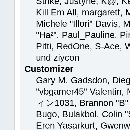
Strike, Justyne, K@, Ke
Kill Em All, margarett,
Michele "Illori" Davis, 
"Ha²", Paul_Pauline, P
Pitti, RedOne, S-Ace,
und ziycon
Customizer
Gary M. Gadsdon, Dieg
"vbgamer45" Valentin, 
ィン1031, Brannon "B" H
Bugo, Bulakbol, Colin 
Eren Yasarkurt, Gwenw