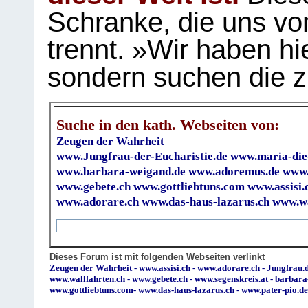
Schranke, die uns vo
trennt. »Wir haben hi
sondern suchen die z
Suche in den kath. Webseiten von:
Zeugen der Wahrheit
www.Jungfrau-der-Eucharistie.de
www.maria-die
www.barbara-weigand.de
www.adoremus.de
www.
www.gebete.ch
www.gottliebtuns.com
www.assisi.
www.adorare.ch
www.das-haus-lazarus.ch
www.wa
Dieses Forum ist mit folgenden Webseiten verlinkt
Zeugen der Wahrheit
-
www.assisi.ch
-
www.adorare.ch
-
Jungfrau.d
www.wallfahrten.ch
-
www.gebete.ch
-
www.segenskreis.at
-
barbara
www.gottliebtuns.com
-
www.das-haus-lazarus.ch
-
www.pater-pio.de