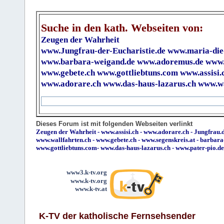
Suche in den kath. Webseiten von:
Zeugen der Wahrheit
www.Jungfrau-der-Eucharistie.de
www.maria-die
www.barbara-weigand.de
www.adoremus.de
www.
www.gebete.ch
www.gottliebtuns.com
www.assisi.
www.adorare.ch
www.das-haus-lazarus.ch
www.wa
Dieses Forum ist mit folgenden Webseiten verlinkt
Zeugen der Wahrheit
-
www.assisi.ch
-
www.adorare.ch
-
Jungfrau.d
www.wallfahrten.ch
-
www.gebete.ch
-
www.segenskreis.at
-
barbara
www.gottliebtuns.com
-
www.das-haus-lazarus.ch
-
www.pater-pio.de
www3.k-tv.org
www.k-tv.org
www.k-tv.at
K-TV der katholische Fernsehsender