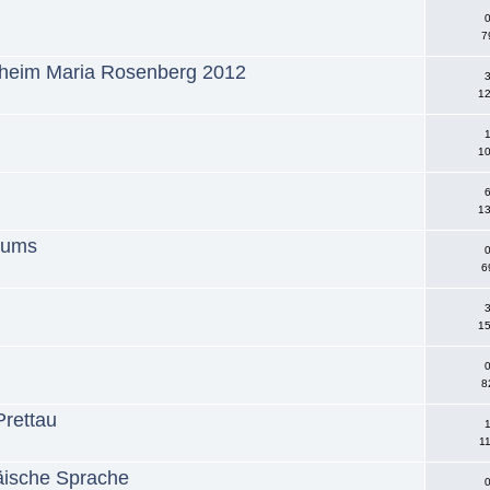
0
7
nheim Maria Rosenberg 2012
3
12
1
10
6
13
tums
0
6
3
15
0
8
rettau
1
11
ische Sprache
0