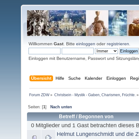
Willkommen
Gast
. Bitte
einloggen
oder
registrieren
.
Einloggen mit Benutzername, Passwort und Sitzungslä
Übersicht
Hilfe
Suche
Kalender
Einloggen
Regi
Forum ZDW
»
Christsein - Mystik - Gaben, Charismen, Früchte.
»
Seiten: [
1
]
Nach unten
Betreff
/
Begonnen von
0 Mitglieder und 1 Gast betrachten dieses 
Helmut Lungenschmidt und die Z