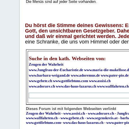
Die Menüs sind auf jeder Seite vorhanden.
.
Du hörst die Stimme deines Gewissens: Es 
Gott, den unsichtbaren Gesetzgeber. Daher
und daß wir einmal gerichtet werden. Jeder
eine Schranke, die uns vom Himmel oder der H
Suche in den kath. Webseiten von:
Zeugen der Wahrheit
www.Jungfrau-der-Eucharistie.de
www.maria-die-makellose.d
www.barbara-weigand.de
www.adoremus.de
www.pater-pio.de
www.gebete.ch
www.gottliebtuns.com
www.assisi.ch
www.adorare.ch
www.das-haus-lazarus.ch
www.wallfahrten.ch
Dieses Forum ist mit folgenden Webseiten verlinkt
Zeugen der Wahrheit
-
www.assisi.ch
-
www.adorare.ch
-
Jungfra
www.wallfahrten.ch
-
www.gebete.ch
-
www.segenskreis.at
-
barb
www.gottliebtuns.com
-
www.das-haus-lazarus.ch
-
www.pater-pi