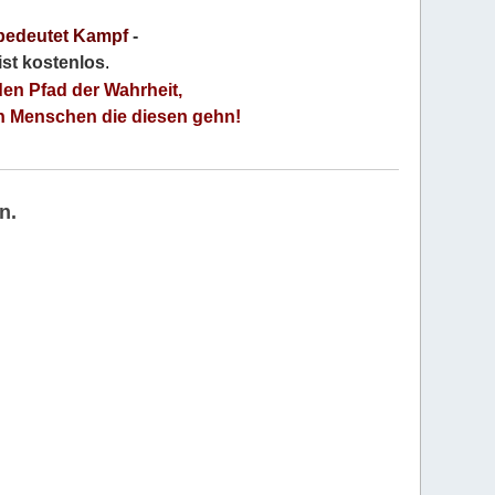
bedeutet Kampf
-
 ist kostenlos
.
den Pfad der Wahrheit,
an Menschen die diesen gehn!
n.