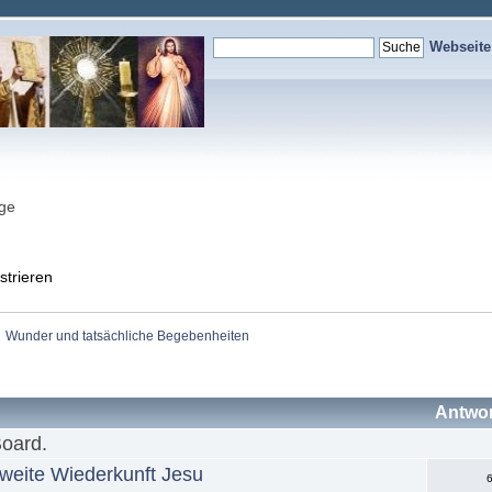
Webseit
nge
strieren
Wunder und tatsächliche Begebenheiten
Antwo
Board.
weite Wiederkunft Jesu
6