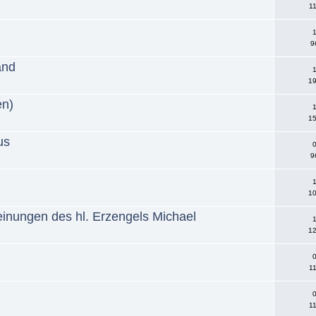
11
1
9
and
1
19
en)
1
15
us
0
9
1
10
inungen des hl. Erzengels Michael
1
12
0
11
0
11