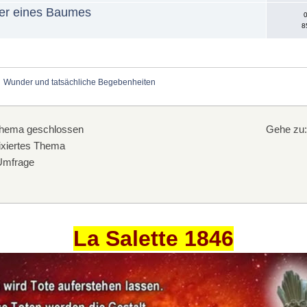
tter eines Baumes
0
8
Wunder und tatsächliche Begebenheiten
hema geschlossen
Gehe zu
xiertes Thema
mfrage
La Salette 1846