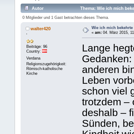
Autor
Thema: Wie ich mich beke
0 Mitglieder und 1 Gast betrachten dieses Thema.
Wie ich mich bekehrte
walter420
«
am:
04. März 2015, 11
'
Lange hegte
Beiträge: 96
Country:
Gedanken: 
Verdana
Religionszugehörigkeit:
anderen bi
Römisch-katholische
Kirche
Leben vorbe
schon viel
trotzdem – 
deshalb – f
Sünden, be