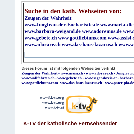
Suche in den kath. Webseiten von:
Zeugen der Wahrheit
www.Jungfrau-der-Eucharistie.de
www.maria-die
www.barbara-weigand.de
www.adoremus.de
www.
www.gebete.ch
www.gottliebtuns.com
www.assisi.
www.adorare.ch
www.das-haus-lazarus.ch
www.wa
Dieses Forum ist mit folgenden Webseiten verlinkt
Zeugen der Wahrheit
-
www.assisi.ch
-
www.adorare.ch
-
Jungfrau.d
www.wallfahrten.ch
-
www.gebete.ch
-
www.segenskreis.at
-
barbara
www.gottliebtuns.com
-
www.das-haus-lazarus.ch
-
www.pater-pio.de
www3.k-tv.org
www.k-tv.org
www.k-tv.at
K-TV der katholische Fernsehsender