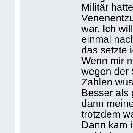
Militär hatt
Venenentzü
war. Ich wil
einmal nac
das setzte 
Wenn mir m
wegen der S
Zahlen wuss
Besser als 
dann meine
trotzdem wa
Dann kam ic