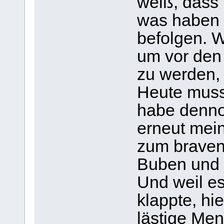
weiß, dass 
was haben d
befolgen. W
um vor den
zu werden, 
Heute muss 
habe denno
erneut mein
zum braven
Buben und
Und weil es
klappte, hi
lästige Me