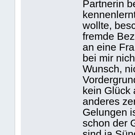
Partnerin b
kennenlernt
wollte, bes
fremde Bez
an eine Fr
bei mir nic
Wunsch, nic
Vordergrund
kein Glück 
anderes zer
Gelungen is
schon der 
sind ja Sün