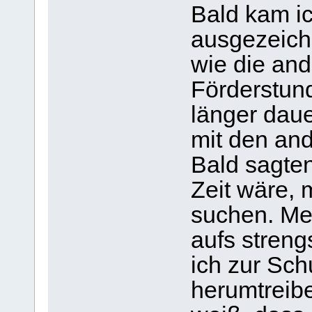
Bald kam ic
ausgezeichn
wie die an
Förderstund
länger daue
mit den an
Bald sagte
Zeit wäre, 
suchen. Mei
aufs streng
ich zur Sc
herumtreibe