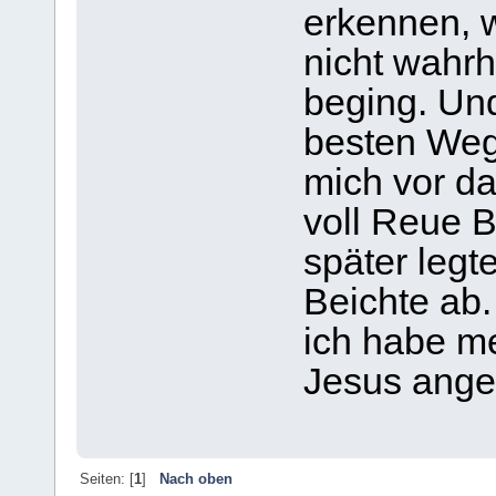
erkennen, w
nicht wahr
beging. Un
besten Weg 
mich vor d
voll Reue B
später legt
Beichte ab.
ich habe m
Jesus ang
Seiten: [
1
]
Nach oben