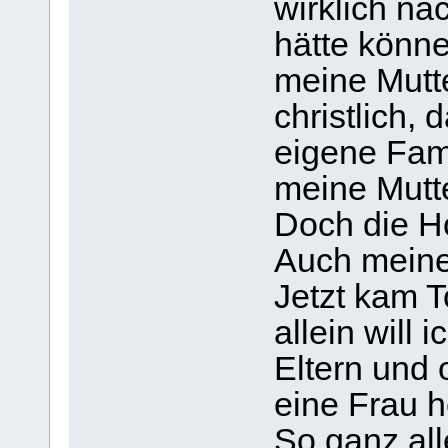
wirklich na
hätte könne
meine Mutte
christlich, 
eigene Fami
meine Mutt
Doch die H
Auch meine 
Jetzt kam T
allein will 
Eltern und 
eine Frau h
So ganz all