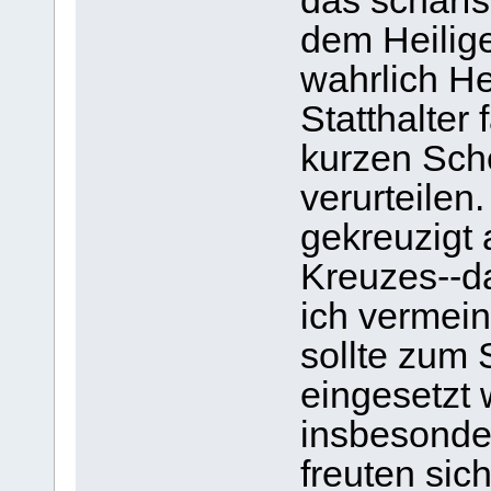
das schärfs
dem Heilig
wahrlich He
Statthalter
kurzen Sch
verurteile
gekreuzigt 
Kreuzes--d
ich vermei
sollte zum
eingesetzt 
insbesonde
freuten sic