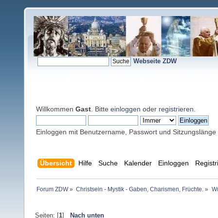
Webseite ZDW
Willkommen
Gast
. Bitte
einloggen
oder
registrieren
.
Einloggen mit Benutzername, Passwort und Sitzungslänge
Übersicht
Hilfe
Suche
Kalender
Einloggen
Registr
Forum ZDW
»
Christsein - Mystik - Gaben, Charismen, Früchte.
»
Wu
Seiten: [
1
]
Nach unten