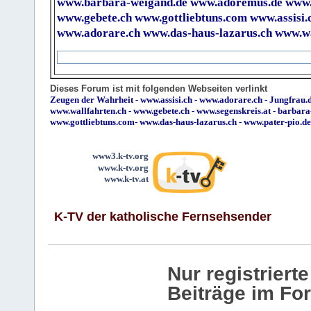
www.barbara-weigand.de
www.adoremus.de
www.
www.gebete.ch
www.gottliebtuns.com
www.assisi.
www.adorare.ch
www.das-haus-lazarus.ch
www.wa
Dieses Forum ist mit folgenden Webseiten verlinkt
Zeugen der Wahrheit
-
www.assisi.ch
-
www.adorare.ch
-
Jungfrau.d
www.wallfahrten.ch
-
www.gebete.ch
-
www.segenskreis.at
-
barbara
www.gottliebtuns.com
-
www.das-haus-lazarus.ch
-
www.pater-pio.de
www3.k-tv.org
www.k-tv.org
www.k-tv.at
K-TV der katholische Fernsehsender
Nur registrier
Beiträge im Fo