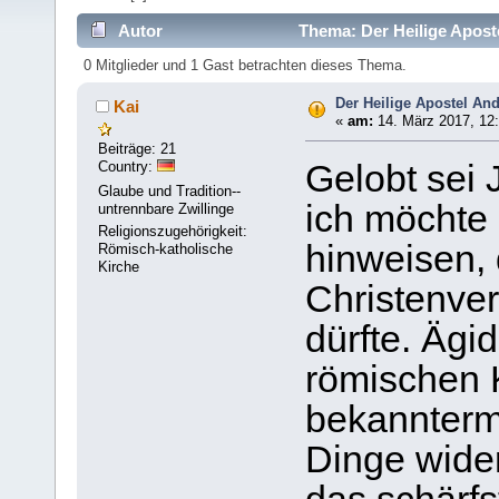
Autor
Thema: Der Heilige Apost
0 Mitglieder und 1 Gast betrachten dieses Thema.
Der Heilige Apostel An
Kai
«
am:
14. März 2017, 12:
Beiträge: 21
Country:
Gelobt se
Glaube und Tradition--
ich möchte 
untrennbare Zwillinge
Religionszugehörigkeit:
hinweisen, 
Römisch-katholische
Kirche
Christenver
dürfte. Ägi
römischen 
bekannterm
Dinge wide