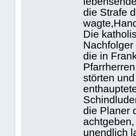
lebensende
die Strafe d
wagte,Hand
Die katholi
Nachfolger
die in Fran
Pfarrherren
störten und
enthauptet
Schindluder
die Planer 
achtgeben,
unendlich 