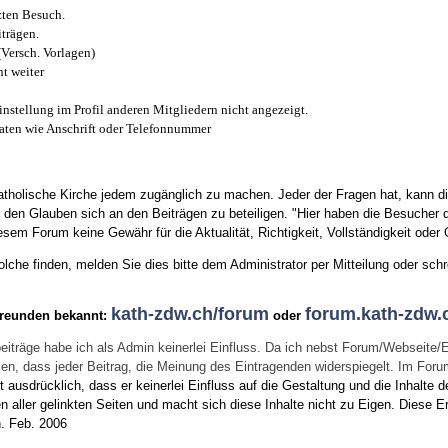
zten Besuch.
trägen.
(Versch. Vorlagen)
t weiter
instellung im Profil anderen Mitgliedern nicht angezeigt.
aten wie Anschrift oder Telefonnummer
tholische Kirche jedem zugänglich zu machen. Jeder der Fragen hat, kann di
den Glauben sich an den Beiträgen zu beteiligen. "Hier haben die Besucher d
sem Forum keine Gewähr für die Aktualität, Richtigkeit, Vollständigkeit oder Q
he finden, melden Sie dies bitte dem Administrator per Mitteilung oder schr
kath-zdw.ch/forum
forum.kath-zdw.
Freunden bekannt:
oder
eiträge habe ich als Admin keinerlei Einfluss. Da ich nebst Forum/Webseite/
wissen, dass jeder Beitrag, die Meinung des Eintragenden widerspiegelt. Im Fo
usdrücklich, dass er keinerlei Einfluss auf die Gestaltung und die Inhalte d
en aller gelinkten Seiten und macht sich diese Inhalte nicht zu Eigen.
Diese Er
n.
Feb. 2006