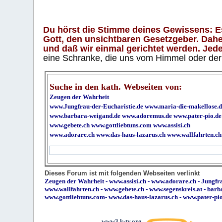
Du hörst die Stimme deines Gewissens: Es 
Gott, den unsichtbaren Gesetzgeber. Daher
und daß wir einmal gerichtet werden. Jeder
eine Schranke, die uns vom Himmel oder der H
Suche in den kath. Webseiten von:
Zeugen der Wahrheit
www.Jungfrau-der-Eucharistie.de
www.maria-die-makellose.d
www.barbara-weigand.de
www.adoremus.de
www.pater-pio.de
www.gebete.ch
www.gottliebtuns.com
www.assisi.ch
www.adorare.ch
www.das-haus-lazarus.ch
www.wallfahrten.ch
Dieses Forum ist mit folgenden Webseiten verlinkt
Zeugen der Wahrheit
-
www.assisi.ch
-
www.adorare.ch
-
Jungfra
www.wallfahrten.ch
-
www.gebete.ch
-
www.segenskreis.at
-
barb
www.gottliebtuns.com
-
www.das-haus-lazarus.ch
-
www.pater-pi
www3.k-tv.org