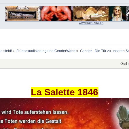
www.kath-zdw.ch
e steht!
»
Frühsexualisierung und GenderWahn
»
Gender - Die Tür zu unseren S
Gehe
La Salette 1846