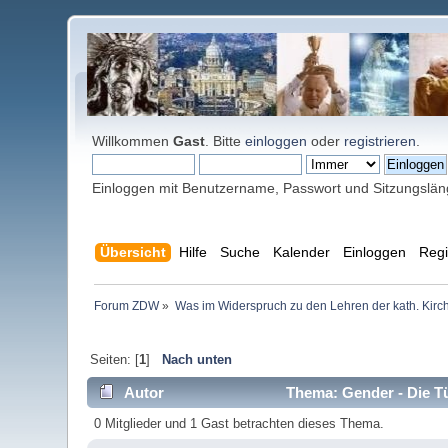
Willkommen
Gast
. Bitte
einloggen
oder
registrieren
.
Einloggen mit Benutzername, Passwort und Sitzungslä
Übersicht
Hilfe
Suche
Kalender
Einloggen
Regi
Forum ZDW
»
Was im Widerspruch zu den Lehren der kath. Kirch
Seiten: [
1
]
Nach unten
Autor
Thema: Gender - Die Tü
0 Mitglieder und 1 Gast betrachten dieses Thema.