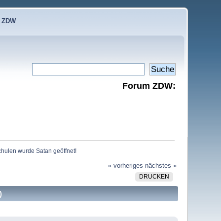
e ZDW
Forum ZDW:
chulen wurde Satan geöffnet!
« vorheriges
nächstes »
DRUCKEN
)