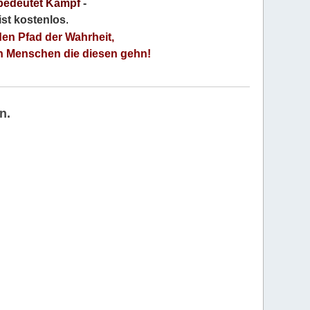
bedeutet Kampf
-
 ist kostenlos
.
den Pfad der Wahrheit,
an Menschen die diesen gehn!
n.