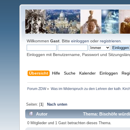
Willkommen
Gast
. Bitte
einloggen
oder
registrieren
.
Einloggen mit Benutzername, Passwort und Sitzungslä
Übersicht
Hilfe
Suche
Kalender
Einloggen
Regi
Forum ZDW
»
Was im Widerspruch zu den Lehren der kath. Kirch
Seiten: [
1
]
Nach unten
Autor
Thema: Bischöfe würdi
0 Mitglieder und 1 Gast betrachten dieses Thema.