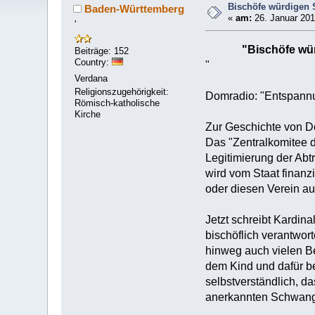
Bischöfe würdigen
Baden-Württemberg
«
am:
26. Januar 201
'
"Bischöfe wü
Beiträge: 152
Country:
"
Verdana
Religionszugehörigkeit:
Domradio: "Entspannu
Römisch-katholische
Kirche
Zur Geschichte von D
Das "Zentralkomitee 
Legitimierung der Abtr
wird vom Staat finanz
oder diesen Verein au
Jetzt schreibt Kardin
bischöflich verantwor
hinweg auch vielen Be
dem Kind und dafür be
selbstverständlich, d
anerkannten Schwange