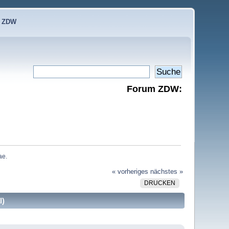
e ZDW
Forum ZDW:
e. 
« vorheriges
nächstes »
DRUCKEN
l)