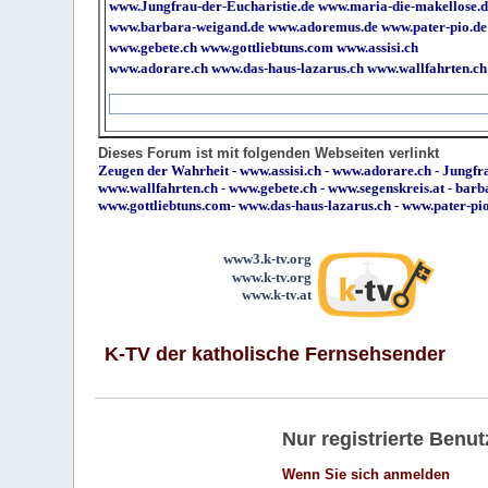
www.Jungfrau-der-Eucharistie.de
www.maria-die-makellose.d
www.barbara-weigand.de
www.adoremus.de
www.pater-pio.de
www.gebete.ch
www.gottliebtuns.com
www.assisi.ch
www.adorare.ch
www.das-haus-lazarus.ch
www.wallfahrten.ch
Dieses Forum ist mit folgenden Webseiten verlinkt
Zeugen der Wahrheit
-
www.assisi.ch
-
www.adorare.ch
-
Jungfra
www.wallfahrten.ch
-
www.gebete.ch
-
www.segenskreis.at
-
barb
www.gottliebtuns.com
-
www.das-haus-lazarus.ch
-
www.pater-pi
www3.k-tv.org
www.k-tv.org
www.k-tv.at
K-TV der katholische Fernsehsender
Nur registrierte Ben
Wenn Sie sich anmelden