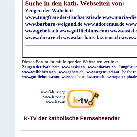
Suche in den kath. Webseiten von:
Zeugen der Wahrheit
www.Jungfrau-der-Eucharistie.de
www.maria-die
www.barbara-weigand.de
www.adoremus.de
www.
www.gebete.ch
www.gottliebtuns.com
www.assisi.
www.adorare.ch
www.das-haus-lazarus.ch
www.wa
Dieses Forum ist mit folgenden Webseiten verlinkt
Zeugen der Wahrheit
-
www.assisi.ch
-
www.adorare.ch
-
Jungfrau.d
www.wallfahrten.ch
-
www.gebete.ch
-
www.segenskreis.at
-
barbara
www.gottliebtuns.com
-
www.das-haus-lazarus.ch
-
www.pater-pio.de
www3.k-tv.org
www.k-tv.org
www.k-tv.at
K-TV der katholische Fernsehsender