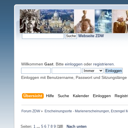
Webseite ZDW
Willkommen
Gast
. Bitte
einloggen
oder
registrieren
.
Einloggen mit Benutzername, Passwort und Sitzungslänge
Übersicht
Hilfe
Suche
Kalender
Einloggen
Registr
Forum ZDW
»
Erscheinungsorte - Marienerscheinungen, Erzengel Michae
Seiten:
1
...
5
6
7
8
9
[
10
]
Nach unten