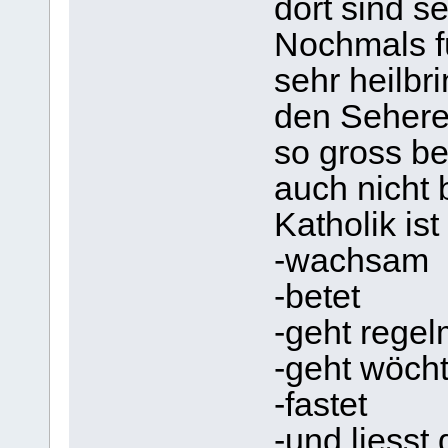
dort sind se
Nochmals fü
sehr heilbr
den Sehere
so gross be
auch nicht 
Katholik ist
-wachsam
-betet
-geht regel
-geht wöcht
-fastet
-und liesst 