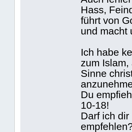
Hass, Feind
führt von G
und macht 
Ich habe k
zum Islam, 
Sinne chris
anzunehme
Du empfiehl
10-18!
Darf ich dir
empfehlen