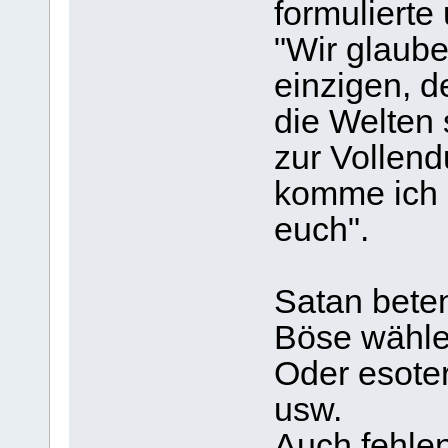
formulierte 
"Wir glaub
einzigen, d
die Welten 
zur Vollend
komme ich 
euch".
Satan bete
Böse wähle
Oder esote
usw.
Auch fehle