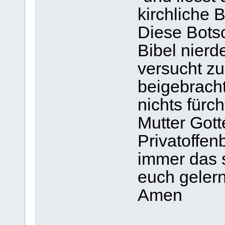
kirchliche 
Diese Botsc
Bibel nierd
versucht z
beigebracht
nichts fürc
Mutter Gott
Privatoffe
immer das s
euch gelern
Amen