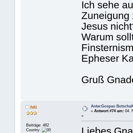
Ich sehe a
Zuneigung z
Jesus nicht
Warum sollt
Finsternis
Epheser Kap
Gruß Gnad
Antw:Gospas Botschaf
hiti
«
Antwort #74 am:
04. 
»
Beiträge: 482
Liebes Gna
Country: