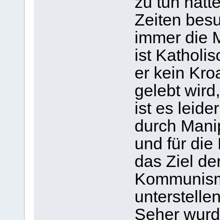
zu tun hatt
Zeiten besu
immer die M
ist Katholi
er kein Kro
gelebt wird
ist es leid
durch Mani
und für di
das Ziel d
Kommunismus
unterstelle
Seher wurd