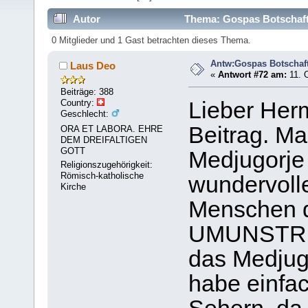
Autor
Thema: Gospas Botschaft
0 Mitglieder und 1 Gast betrachten dieses Thema.
Antw:Gospas Botschaf
Laus Deo
«
Antwort #72 am:
11. O
Beiträge: 388
Country:
Lieber Her
Geschlecht:
Beitrag. Ma
ORA ET LABORA. EHRE
DEM DREIFALTIGEN
GOTT
Medjugorje 
Religionszugehörigkeit:
Römisch-katholische
wundervoller
Kirche
Menschen do
UMUNSTRIT
das Medjugor
habe einfac