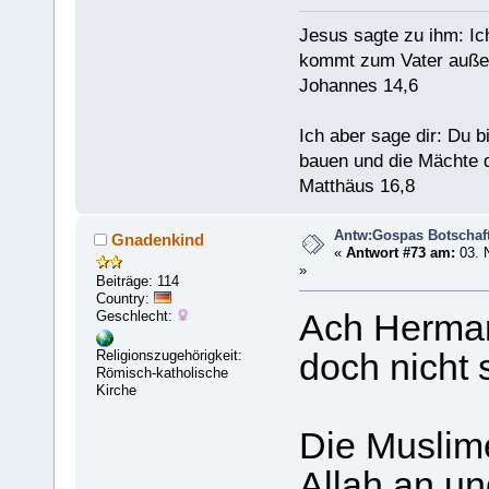
Jesus sagte zu ihm: Ic
kommt zum Vater außer
Johannes 14,6
Ich aber sage dir: Du 
bauen und die Mächte d
Matthäus 16,8
Antw:Gospas Botschaf
Gnadenkind
«
Antwort #73 am:
03. 
»
Beiträge: 114
Country:
Geschlecht:
Ach Herman
Religionszugehörigkeit:
doch nicht s
Römisch-katholische
Kirche
Die Muslime
Allah an un