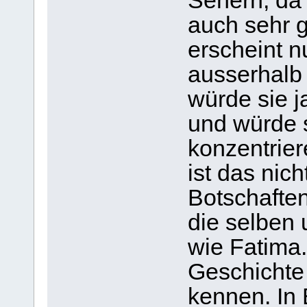
Sehern, da 
auch sehr 
erscheint n
ausserhalb
würde sie 
und würde s
konzentrier
ist das nic
Botschaften
die selben 
wie Fatima
Geschichte
kennen. In