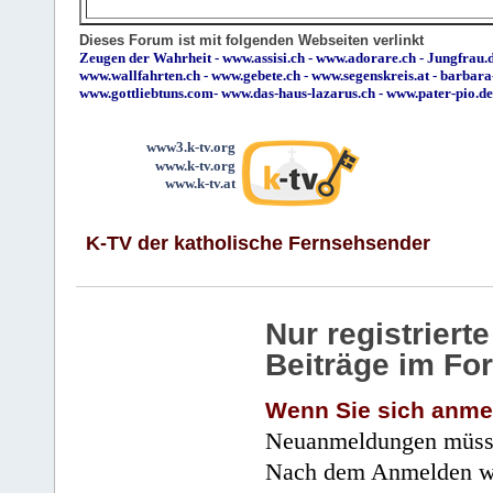
Dieses Forum ist mit folgenden Webseiten verlinkt
Zeugen der Wahrheit
-
www.assisi.ch
-
www.adorare.ch
-
Jungfrau.d
www.wallfahrten.ch
-
www.gebete.ch
-
www.segenskreis.at
-
barbara
www.gottliebtuns.com
-
www.das-haus-lazarus.ch
-
www.pater-pio.de
www3.k-tv.org
www.k-tv.org
www.k-tv.at
K-TV der katholische Fernsehsender
Nur registrier
Beiträge im Fo
Wenn Sie sich anme
Neuanmeldungen müsse
Nach dem Anmelden wir