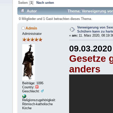
Seiten: [
1
]
Nach unten
Autor
Thema: Verweigerung von S
(Gelesen 5219 mal)
0 Mitglieder und 1 Gast betrachten dieses Thema.
Verweigerung von Sexu
Admin
Schülern kann zu harte
Administrator
«
am:
11. März 2020, 08:19:3
09.03.2020
Gesetze g
anders
Beiträge: 1095
Country:
Geschlecht:
Religionszugehörigkeit:
Römisch-katholische
Kirche