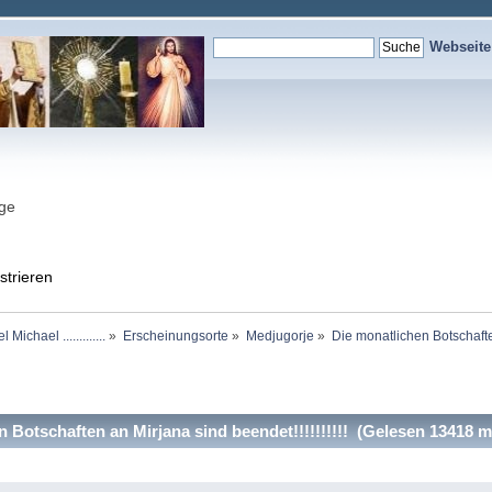
Webseit
nge
strieren
chael .............
»
Erscheinungsorte
»
Medjugorje
»
Die monatlichen Botschaften
Botschaften an Mirjana sind beendet!!!!!!!!!! (Gelesen 13418 m