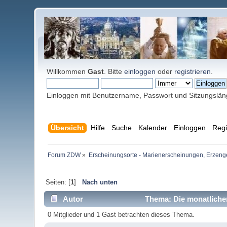
Willkommen
Gast
. Bitte
einloggen
oder
registrieren
.
Einloggen mit Benutzername, Passwort und Sitzungslä
Übersicht
Hilfe
Suche
Kalender
Einloggen
Regi
Forum ZDW
»
Erscheinungsorte - Marienerscheinungen, Erzengel Mi
Seiten: [
1
]
Nach unten
Autor
Thema: Die monatlichen 
0 Mitglieder und 1 Gast betrachten dieses Thema.