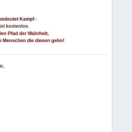
bedeutet Kampf
-
 ist kostenlos
.
den Pfad der Wahrheit,
an Menschen die diesen gehn!
n.