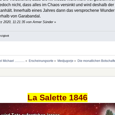
edoch nicht, dass alles im Chaos versinkt und wird deshalb de
anhält. Innerhalb eines Jahres dann das versprochene Wunder 
erhalb von Garabandal.
rz 2020, 11:21:35 von Armer Sünder
»
zigkeit
chael .............
»
Erscheinungsorte
»
Medjugorje
»
Die monatlichen Botschaften
La Salette 1846