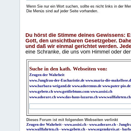
Wenn Sie nur ein Wort suchen, sollte es nicht links in der Me
Die Menüs sind auf jeder Seite vorhanden.
.
Du hörst die Stimme deines Gewissens: Es 
Gott, den unsichtbaren Gesetzgeber. Daher
und daß wir einmal gerichtet werden. Jeder
eine Schranke, die uns vom Himmel oder der H
Suche in den kath. Webseiten von:
Zeugen der Wahrheit
www.Jungfrau-der-Eucharistie.de
www.maria-die-makellose.d
www.barbara-weigand.de
www.adoremus.de
www.pater-pio.de
www.gebete.ch
www.gottliebtuns.com
www.assisi.ch
www.adorare.ch
www.das-haus-lazarus.ch
www.wallfahrten.ch
Dieses Forum ist mit folgenden Webseiten verlinkt
Zeugen der Wahrheit
-
www.assisi.ch
-
www.adorare.ch
-
Jungfra
www.wallfahrten.ch
-
www.gebete.ch
-
www.segenskreis.at
-
barb