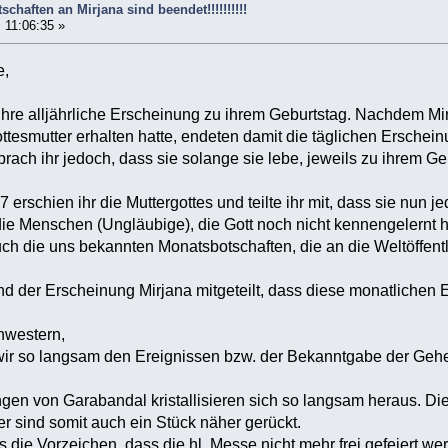
chaften an Mirjana sind beendet!!!!!!!!!!
 11:06:35 »
e,
 ihre alljährliche Erscheinung zu ihrem Geburtstag. Nachdem 
tesmutter erhalten hatte, endeten damit die täglichen Erschei
prach ihr jedoch, dass sie solange sie lebe, jeweils zu ihrem G
erschien ihr die Muttergottes und teilte ihr mit, dass sie nun 
ie Menschen (Ungläubige), die Gott noch nicht kennengelernt h
ch die uns bekannten Monatsbotschaften, die an die Weltöffentli
d der Erscheinung Mirjana mitgeteilt, dass diese monatlichen
hwestern,
 wir so langsam den Ereignissen bzw. der Bekanntgabe der Geh
gen von Garabandal kristallisieren sich so langsam heraus. D
 sind somit auch ein Stück näher gerückt.
s die Vorzeichen, dass die hl. Messe nicht mehr frei gefeiert