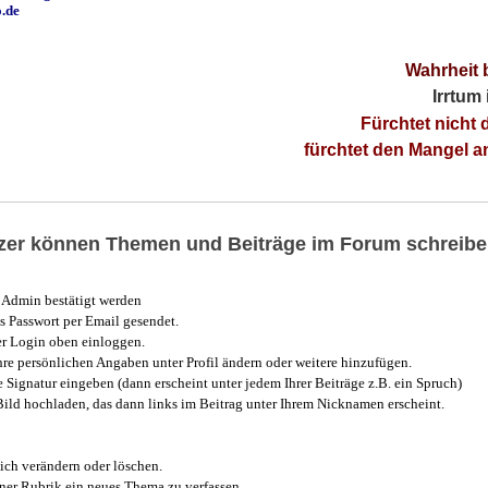
o.de
Wahrheit 
Irrtum
Fürchtet nicht 
fürchtet den Mangel 
utzer können Themen und Beiträge im Forum schreibe
Admin bestätigt werden
 Passwort per Email gesendet.
r Login oben einloggen.
e persönlichen Angaben unter Profil ändern oder weitere hinzufügen.
e Signatur eingeben (dann erscheint unter jedem Ihrer Beiträge z.B. ein Spruch)
 Bild hochladen, das dann links im Beitrag unter Ihrem Nicknamen erscheint.
ich verändern oder löschen.
iner Rubrik ein neues Thema zu verfassen.