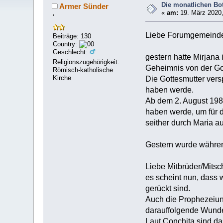
Die monatlichen Bots
Armer Sünder
«
am:
19. März 2020,
'
Liebe Forumgemeind
Beiträge: 130
Country:
Geschlecht:
gestern hatte Mirjana
Religionszugehörigkeit:
Geheimnis von der Got
Römisch-katholische
Kirche
Die Gottesmutter vers
haben werde.
Ab dem 2. August 1987 
haben werde, um für d
seither durch Maria au
Gestern wurde währen
Liebe Mitbrüder/Mitsc
es scheint nun, dass
gerückt sind.
Auch die Prophezeiun
darauffolgende Wunder
Laut Conchita sind da