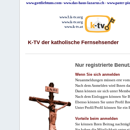
www.gottliebtuns.com
-
www.das-haus-lazarus.ch
-
www.pater-pi
www3.k-tv.org
www.k-tv.org
www.k-tv.at
K-TV der katholische Fernsehsender
Nur registrierte Ben
Wenn Sie sich anmelden
Neuanmeldungen müssen erst vom 
Nach dem Anmelden wird Ihnen das
Dann können sie sich unter Membe
Nach dem Einloggen können Sie Ihr
Ebenso können Sie unter Profil Ihr
Unter Profil/Profil können Sie ein
Vorteile beim anmelden
Sie können Ihren Beitrag nachträgl
Sie haben die Möglichkeit unter e