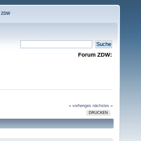
e ZDW
Forum ZDW:
« vorheriges
nächstes »
DRUCKEN