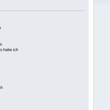
r
en
as habe ich
ch
e