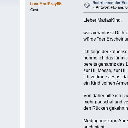
Re:Irrlehren der Er
LoveAndPray85
«
Antwort #16 am:
04
Gast
Lieber MariasKind,
was veranlasst Dich z
würde "der Erscheinun
Ich folge der katholi
nehme ich das für mic
bereits genannt: das 
zur Hl. Messe, zur Hl.
Ich vertraue Jesus, da
ein Kind seinen Arme
Von daher bitte ich Di
mehr pauschal und verä
den Rücken gekehrt hät
Medjugorje kann Anre
auch nicht.