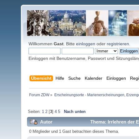
Willkommen
Gast
. Bitte
einloggen
oder
registrieren
.
Einloggen mit Benutzername, Passwort und Sitzungslä
Übersicht
Hilfe
Suche
Kalender
Einloggen
Regi
Forum ZDW
»
Erscheinungsorte - Marienerscheinungen, Erzengel Mi
Seiten:
1
2
[
3
]
4
5
Nach unten
Autor
Thema: Irrlehren der 
0 Mitglieder und 1 Gast betrachten dieses Thema.