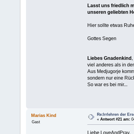
Lasst uns friedlich 
unseren geliebten H
Hier sollte etwas Ruh
Gottes Segen
Liebes Gnadenkind
,
viel anderes als in d
Aus Medjugorje kommt
sondern nur eine Rüc
So war es bei mir...
Re:Irrlehren der Er
Marias Kind
«
Antwort #21 am:
04
Gast
Liebe LoveAndPray,