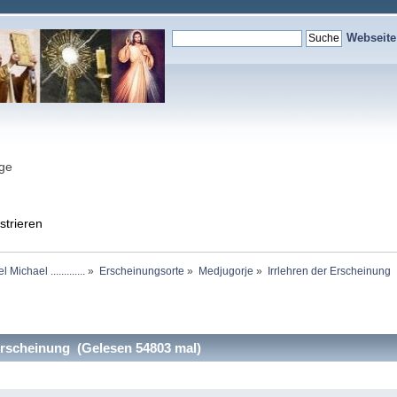
Webseit
nge
strieren
chael .............
»
Erscheinungsorte
»
Medjugorje
»
Irrlehren der Erscheinung
Erscheinung (Gelesen 54803 mal)