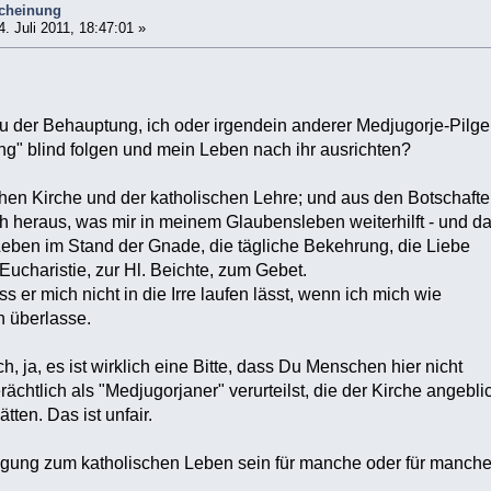
scheinung
. Juli 2011, 18:47:01 »
u der Behauptung, ich oder irgendein anderer Medjugorje-Pilge
g" blind folgen und mein Leben nach ihr ausrichten?
schen Kirche und der katholischen Lehre; und aus den Botschaft
h heraus, was mir in meinem Glaubensleben weiterhilft - und d
Leben im Stand der Gnade, die tägliche Bekehrung, die Liebe
 Eucharistie, zur Hl. Beichte, zum Gebet.
ss er mich nicht in die Irre laufen lässt, wenn ich mich wie
n überlasse.
ch, ja, es ist wirklich eine Bitte, dass Du Menschen hier nicht
chtlich als "Medjugorjaner" verurteilst, die der Kirche angebli
ten. Das ist unfair.
gung zum katholischen Leben sein für manche oder für manch