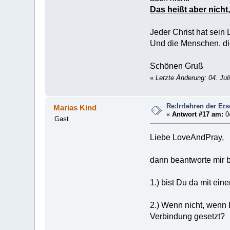
Das heißt aber nicht
Jeder Christ hat sein
Und die Menschen, die
Schönen Gruß
«
Letzte Änderung: 04. Ju
Re:Irrlehren der Er
Marias Kind
«
Antwort #17 am:
04
Gast
Liebe LoveAndPray,
dann beantworte mir bi
1.) bist Du da mit ei
2.) Wenn nicht, wenn 
Verbindung gesetzt?