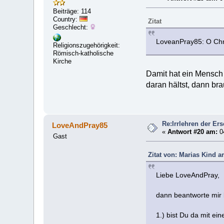
Beiträge: 114
Country:
Zitat
Geschlecht:
LoveanPray85: O Chri
Religionszugehörigkeit:
Römisch-katholische
Kirche
Damit hat ein Mensch 
daran hältst, dann bra
Re:Irrlehren der Er
LoveAndPray85
«
Antwort #20 am:
04
Gast
Zitat von: Marias Kind am
Liebe LoveAndPray,
dann beantworte mir b
1.) bist Du da mit ei