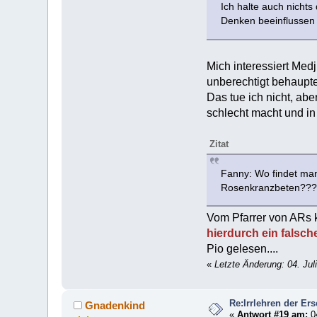
Ich halte auch nichts
Denken beeinflussen d
Mich interessiert Medj
unberechtigt behaupte
Das tue ich nicht, ab
schlecht macht und in 
Zitat
Fanny: Wo findet man
Rosenkranzbeten??
Vom Pfarrer von ARs k
hierdurch ein falsch
Pio gelesen....
«
Letzte Änderung: 04. Jul
Re:Irrlehren der Er
Gnadenkind
«
Antwort #19 am:
04