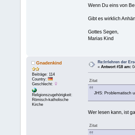
Wenn Du eins von Bei
Gibt es wirklich Anhä
Gottes Segen,
Marias Kind
Re:Irrlehren der Er
Gnadenkind
«
Antwort #18 am:
04
Beiträge: 114
Country:
Zitat
Geschlecht:
JHS: Problematisch un
Religionszugehörigkeit:
Römisch-katholische
Kirche
Wer lesen kann, ist ga
Zitat