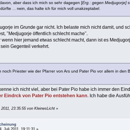
 davon, aber dass ich mich so sehr dagegen [
Erg.: gegen Medjugorje]
s
ürfte ... nein, das halte ich für mich voll unakzeptabel.
ugorje im Grunde gar nicht. Ich belaste mich nicht damit, und sch
st, "Medjugorje öffentlich schlecht mache".
er wenn hier jemand etwas schlecht macht, dann ist es Medjugor
sein Gegenteil verkehrt.
 noch Priester wie der Pfarrer von Ars und Pater Pio vor allem in den
?
enne ich nicht viel, aber bei Pater Pio habe ich immer den Ein
er Eindrck von Pater Pio entstehen kann
. Ich habe die Ausfü
i 2011, 23:35:55 von KleinesLicht
»
scheinung
. Juli 2011, 19:11:31 »