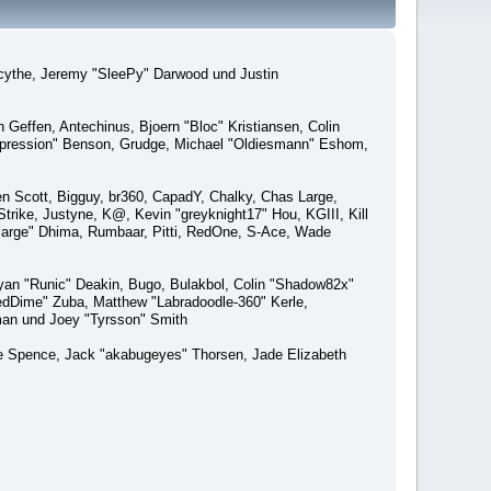
macythe, Jeremy "SleePy" Darwood und Justin
Geffen, Antechinus, Bjoern "Bloc" Kristiansen, Colin
xpression" Benson, Grudge, Michael "Oldiesmann" Eshom,
Ben Scott, Bigguy, br360, CapadY, Chalky, Chas Large,
rike, Justyne, K@, Kevin "greyknight17" Hou, KGIII, Kill
o "Sarge" Dhima, Rumbaar, Pitti, RedOne, S-Ace, Wade
an "Runic" Deakin, Bugo, Bulakbol, Colin "Shadow82x"
edDime" Zuba, Matthew "Labradoodle-360" Kerle,
man und Joey "Tyrsson" Smith
aeme Spence, Jack "akabugeyes" Thorsen, Jade Elizabeth