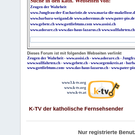
Suche in den kath. Webseiten von:
Zeugen der Wahrheit
www.Jungfrau-der-Eucharistie.de
www.maria-die-makellose.d
www.barbara-weigand.de
www.adoremus.de
www.pater-pio.de
www.gebete.ch
www.gottliebtuns.com
www.assisi.ch
www.adorare.ch
www.das-haus-lazarus.ch
www.wallfahrten.ch
Dieses Forum ist mit folgenden Webseiten verlinkt
Zeugen der Wahrheit
-
www.assisi.ch
-
www.adorare.ch
-
Jungfra
www.wallfahrten.ch
-
www.gebete.ch
-
www.segenskreis.at
-
barb
www.gottliebtuns.com
-
www.das-haus-lazarus.ch
-
www.pater-pi
www3.k-tv.org
www.k-tv.org
www.k-tv.at
K-TV der katholische Fernsehsender
Nur registrierte Ben