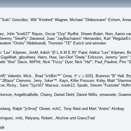
sica "Suki" González, Will "Kindred" Wagner, Michael "Oldiesmann" Eshom, A
lez, John "live627" Rayes, Oscar "Ozp" Rydhé, Shawn Bulen, Norv, Aaron van 
 Jeremy "SleePy" Darwood, Juan "JayBachatero" Hernandez, Karl "RegularE
eodore "Orstio" Hildebrandt, Thorsten "TE" Eurich und winrules
si "Lex" Kilpinen, JimM, Adish "(F.L.A.M.E.R)" Patel, Aleksi "Lex" Kilpinen, 
GigaWatt, gbsothere, Harro, Huw, Jan-Olof "Owdy" Eriksson, Jeremy "jerm" St
ele "Illori" Davis, MrPhil, Nick "Fizzy" Dyer, Nick "Ha²", Paul_Pauline, Pir
45" Valentin, Mick., Brad "IchBin™" Grow, ディン1031, Brannon "B" Hall, Bry
n "JBlaze" Clemons, Jerry, Joker™, Kays, Killer Possum, Kirby, Matt "Slamm
picer, Ricky., Sami "SychO" Mazouz, snork13, Spuds, Steven "Fustrate" Hoff
Dickerson, AngellinaBelle, Chainy, Daniel Diehl, Dannii Willis, emanuele, Gr
sberg, Ralph "[n3rve]" Otowo, rickC, Tony Reid und Mert "Antes" Alınbay
mínguez, m4z, Relyana, Robert., Akyhne und GravuTrad
ijk