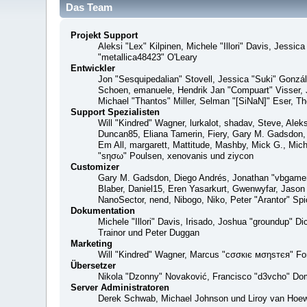
Das Team
Projekt Support
Aleksi "Lex" Kilpinen, Michele "Illori" Davis, Jes
"metallica48423" O'Leary
Entwickler
Jon "Sesquipedalian" Stovell, Jessica "Suki" Gonzá
Schoen, emanuele, Hendrik Jan "Compuart" Visser,
Michael "Thantos" Miller, Selman "[SiNaN]" Eser, Th
Support Spezialisten
Will "Kindred" Wagner, lurkalot, shadav, Steve, Alek
Duncan85, Eliana Tamerin, Fiery, Gary M. Gadsdon, 
Em All, margarett, Mattitude, Mashby, Mick G., Mich
"sησω" Poulsen, xenovanis und ziycon
Customizer
Gary M. Gadsdon, Diego Andrés, Jonathan "vbgamer
Blaber, Daniel15, Eren Yasarkurt, Gwenwyfar, Jaso
NanoSector, nend, Nibogo, Niko, Peter "Arantor" S
Dokumentation
Michele "Illori" Davis, Irisado, Joshua "groundup" 
Trainor und Peter Duggan
Marketing
Will "Kindred" Wagner, Marcus "cσσкιє мσηѕтєя" For
Übersetzer
Nikola "Dzonny" Novaković, Francisco "d3vcho" Do
Server Administratoren
Derek Schwab, Michael Johnson und Liroy van Hoew