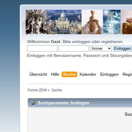
Willkommen
Gast
. Bitte
einloggen
oder
registrieren
.
Einloggen mit Benutzername, Passwort und Sitzungslä
Übersicht
Hilfe
Suche
Kalender
Einloggen
Regi
Forum ZDW
»
Suche
Suchparameter festlegen
Suc