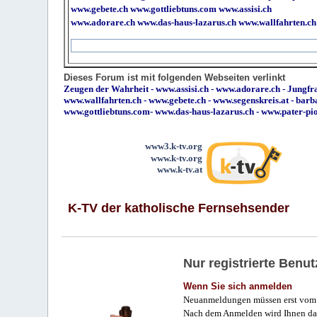
www.gebete.ch
www.gottliebtuns.com
www.assisi.ch
www.adorare.ch
www.das-haus-lazarus.ch
www.wallfahrten.ch
Dieses Forum ist mit folgenden Webseiten verlinkt
Zeugen der Wahrheit
-
www.assisi.ch
-
www.adorare.ch
-
Jungfra
www.wallfahrten.ch
-
www.gebete.ch
-
www.segenskreis.at
-
barb
www.gottliebtuns.com
-
www.das-haus-lazarus.ch
-
www.pater-pi
www3.k-tv.org
www.k-tv.org
www.k-tv.at
K-TV der katholische Fernsehsender
Nur registrierte Ben
Wenn Sie sich anmelden
Neuanmeldungen müssen erst vom 
Nach dem Anmelden wird Ihnen das