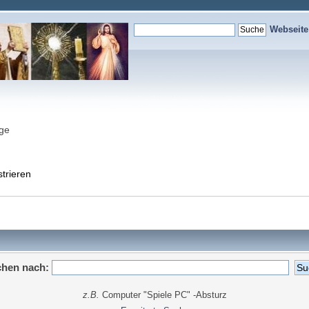
Webseit
nge
strieren
hen nach:
z.B.
Computer "Spiele PC" -Absturz