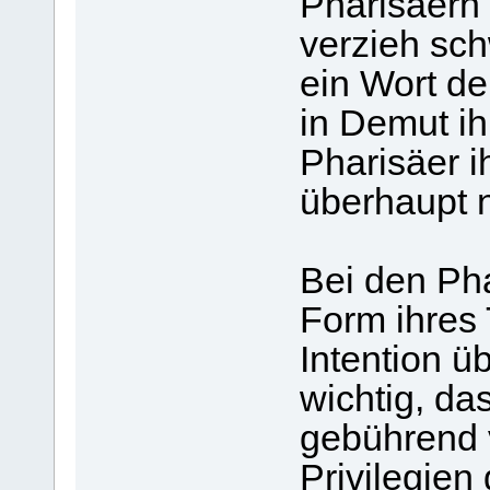
Pharisäern 
verzieh sc
ein Wort d
in Demut ih
Pharisäer i
überhaupt n
Bei den Pha
Form ihres 
Intention ü
wichtig, da
gebührend 
Privilegien