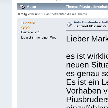
Autor
Thema: Piusbruderschaft 
0 Mitglieder und 1 Gast betrachten dieses Thema.
Antw:Piusbruderschaft
videre
«
Antwort #112 am:
27. 
Beiträge: 231
Lieber Mar
Es gibt immer einen Weg
es ist wirkl
neuen Situ
es genau s
Es ist ein 
Vorhaben v
Piusbruders