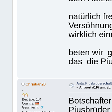
natürlich fr
Versöhnung
wirklich ein
beten wir g
das die Piu
Antw:Piusbruderschaft
Christian28
«
Antwort #116 am:
28. 
.
Botschafter
Beiträge: 184
Country:
Piusbrüder 
Geschlecht: