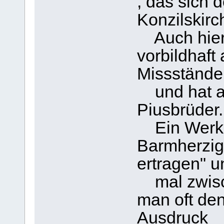
, das sich 
Konzilskirc
Auch hier 
vorbildhaft 
Missstände
und hat au
Piusbrüder.
Ein Werk 
Barmherzigk
ertragen" 
mal zwisch
man oft den
Ausdruck