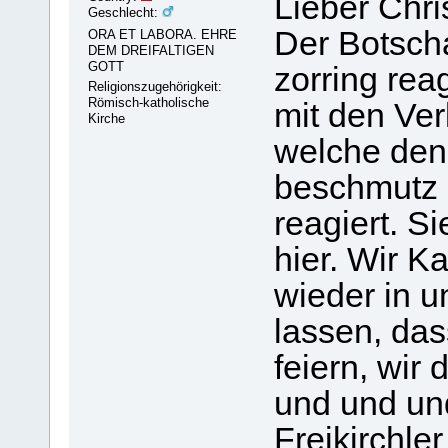
Lieber Chri
Geschlecht:
Der Botscha
ORA ET LABORA. EHRE
DEM DREIFALTIGEN
GOTT
zorring rea
Religionszugehörigkeit:
Römisch-katholische
mit den Ve
Kirche
welche den
beschmutz 
reagiert. S
hier. Wir K
wieder in 
lassen, das
feiern, wir
und und un
Freikirchle