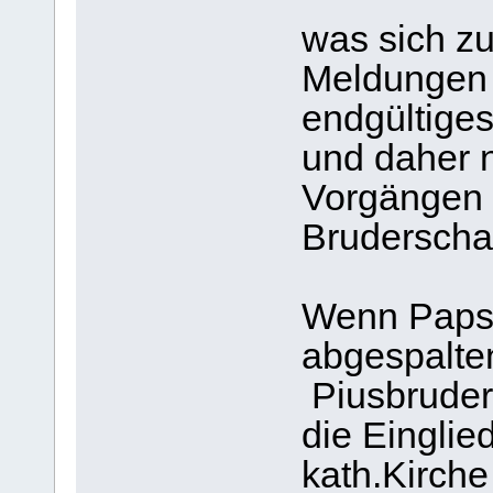
was sich zu
Meldungen a
endgültige
und daher n
Vorgängen 
Bruderschaf
Wenn Papst
abgespalt
Piusbruder
die Einglie
kath.Kirche 