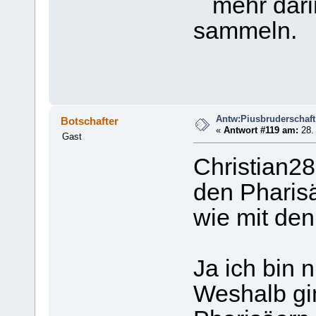
mehr darin
sammeln.
Antw:Piusbruderschaft
Botschafter
«
Antwort #119 am:
28. 
Gast
Christian28
den Pharis
wie mit de
Ja ich bin 
Weshalb gi