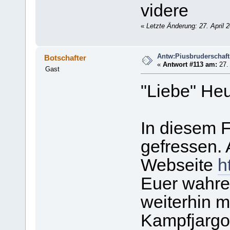
videre
«
Letzte Änderung: 27. April 
Antw:Piusbruderschaft
Botschafter
«
Antwort #113 am:
27. 
Gast
"Liebe" Heuc
In diesem F
gefressen.
Webseite
h
Euer wahre
weiterhin 
Kampfjargon