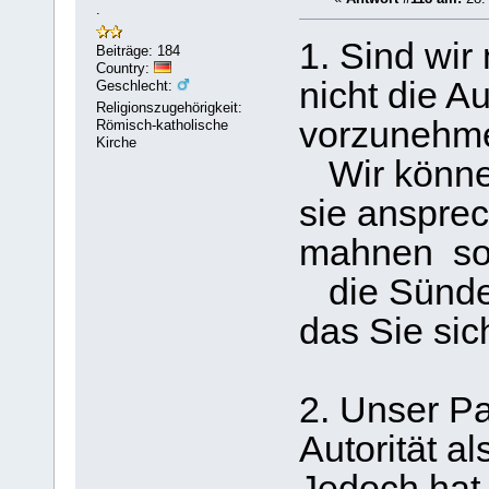
.
1. Sind wir
Beiträge: 184
Country:
nicht die A
Geschlecht:
Religionszugehörigkeit:
vorzunehm
Römisch-katholische
Kirche
Wir können 
sie anspre
mahnen sow
die Sünder
das Sie sic
2. Unser Pa
Autorität a
Jedoch hat 