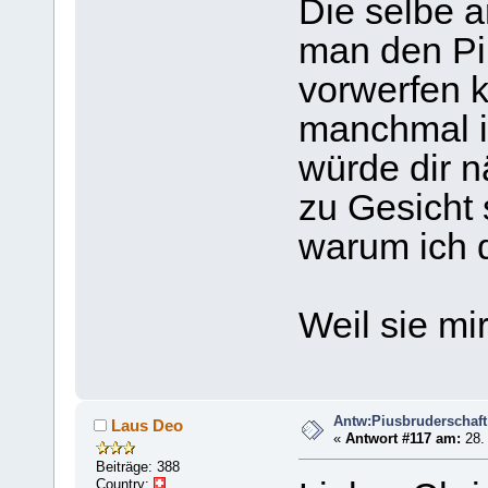
Die selbe 
man den Pi
vorwerfen k
manchmal i
würde dir 
zu Gesicht
warum ich 
Weil sie mir 
Antw:Piusbruderschaft
Laus Deo
«
Antwort #117 am:
28. 
Beiträge: 388
Country: