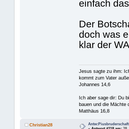
einfach da
Der Botschaf
doch was er
klar der 
Jesus sagte zu ihm: Ic
kommt zum Vater außer
Johannes 14,6
Ich aber sage dir: Du 
bauen und die Mächte d
Matthäus 16,8
Antw:Piusbruderschaft
Christian28
«
Antwort #118 am:
28. 