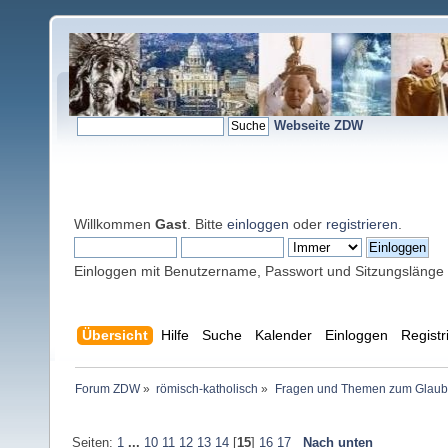
Webseite ZDW
Willkommen
Gast
. Bitte
einloggen
oder
registrieren
.
Einloggen mit Benutzername, Passwort und Sitzungslänge
Übersicht
Hilfe
Suche
Kalender
Einloggen
Registr
Forum ZDW
»
römisch-katholisch
»
Fragen und Themen zum Glaub
Seiten:
1
...
10
11
12
13
14
[
15
]
16
17
Nach unten