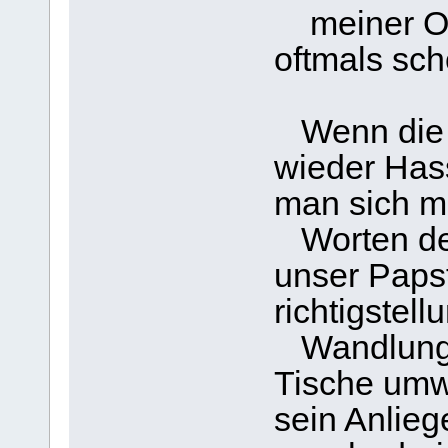
meiner Om
oftmals sch
Wenn die P
wieder Has
man sich m
Worten der
unser Papst
richtigstell
Wandlungsw
Tische umwe
sein Anlieg