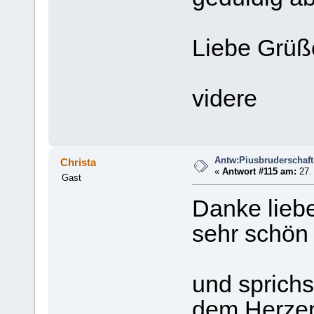
Liebe Grüß
videre
Antw:Piusbruderschaft
Christa
«
Antwort #115 am:
27. 
Gast
Danke liebe
sehr schön 
und sprichs
dem Herze