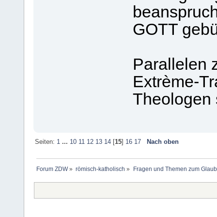
beansprucht
GOTT gebüh
Parallelen
Extrème-Tr
Theologen s
Seiten:
1
...
10
11
12
13
14
[
15
]
16
17
Nach oben
Forum ZDW
»
römisch-katholisch
»
Fragen und Themen zum Glaub