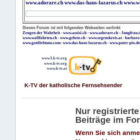
www.adorare.ch
www.das-haus-lazarus.ch
www.wa
Dieses Forum ist mit folgenden Webseiten verlinkt
Zeugen der Wahrheit
-
www.assisi.ch
-
www.adorare.ch
-
Jungfrau.d
www.wallfahrten.ch
-
www.gebete.ch
-
www.segenskreis.at
-
barbara
www.gottliebtuns.com
-
www.das-haus-lazarus.ch
-
www.pater-pio.de
www3.k-tv.org
www.k-tv.org
www.k-tv.at
K-TV der katholische Fernsehsender
Nur registrier
Beiträge im Fo
Wenn Sie sich anme