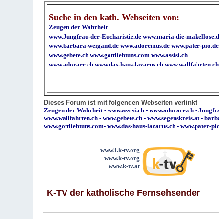
Suche in den kath. Webseiten von:
Zeugen der Wahrheit
www.Jungfrau-der-Eucharistie.de
www.maria-die-makellose.d
www.barbara-weigand.de
www.adoremus.de
www.pater-pio.de
www.gebete.ch
www.gottliebtuns.com
www.assisi.ch
www.adorare.ch
www.das-haus-lazarus.ch
www.wallfahrten.ch
Dieses Forum ist mit folgenden Webseiten verlinkt
Zeugen der Wahrheit
-
www.assisi.ch
-
www.adorare.ch
-
Jungfra
www.wallfahrten.ch
-
www.gebete.ch
-
www.segenskreis.at
-
barb
www.gottliebtuns.com
-
www.das-haus-lazarus.ch
-
www.pater-pi
www3.k-tv.org
www.k-tv.org
www.k-tv.at
K-TV der katholische Fernsehsender