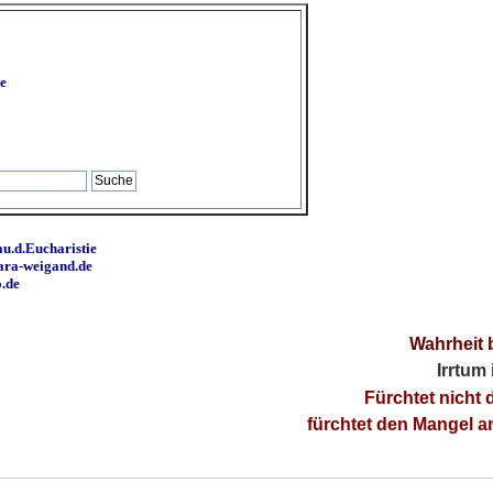
e
u.d.Eucharistie
ara-weigand.de
o.de
Wahrheit 
Irrtum
Fürchtet nicht 
fürchtet den Mangel 