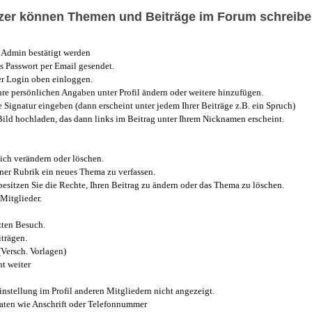
utzer können Themen und Beiträge im Forum schreibe
Admin bestätigt werden
 Passwort per Email gesendet.
r Login oben einloggen.
e persönlichen Angaben unter Profil ändern oder weitere hinzufügen.
e Signatur eingeben (dann erscheint unter jedem Ihrer Beiträge z.B. ein Spruch)
 Bild hochladen, das dann links im Beitrag unter Ihrem Nicknamen erscheint.
ich verändern oder löschen.
iner Rubrik ein neues Thema zu verfassen.
esitzen Sie die Rechte, Ihren Beitrag zu ändern oder das Thema zu löschen.
Mitglieder.
zten Besuch.
trägen.
(Versch. Vorlagen)
t weiter
instellung im Profil anderen Mitgliedern nicht angezeigt.
aten wie Anschrift oder Telefonnummer