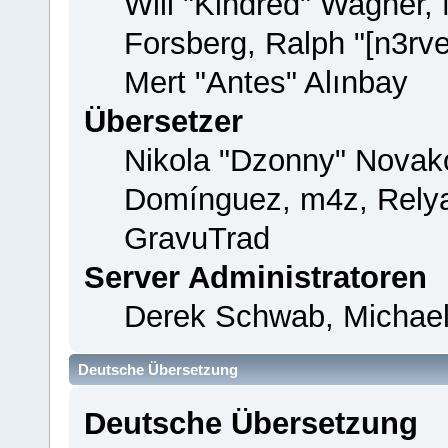
Will "Kindred" Wagner,
Forsberg, Ralph "[n3rv
Mert "Antes" Alınbay
Übersetzer
Nikola "Dzonny" Novako
Domínguez, m4z, Relya
GravuTrad
Server Administratoren
Derek Schwab, Michael
Deutsche Übersetzung
Deutsche Übersetzung