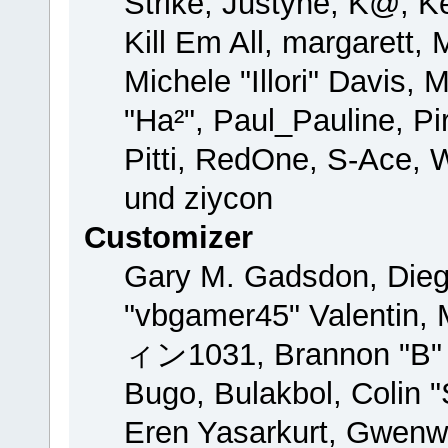
Strike, Justyne, K@, Ke
Kill Em All, margarett,
Michele "Illori" Davis, 
"Ha²", Paul_Pauline, P
Pitti, RedOne, S-Ace,
und ziycon
Customizer
Gary M. Gadsdon, Dieg
"vbgamer45" Valentin, 
ィン1031, Brannon "B" H
Bugo, Bulakbol, Colin 
Eren Yasarkurt, Gwenw