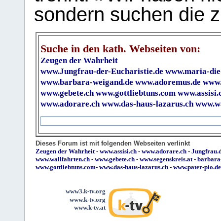
sondern suchen die z
Suche in den kath. Webseiten von:
Zeugen der Wahrheit
www.Jungfrau-der-Eucharistie.de
www.maria-die
www.barbara-weigand.de
www.adoremus.de
www.
www.gebete.ch
www.gottliebtuns.com
www.assisi.
www.adorare.ch
www.das-haus-lazarus.ch
www.wa
Dieses Forum ist mit folgenden Webseiten verlinkt
Zeugen der Wahrheit
-
www.assisi.ch
-
www.adorare.ch
-
Jungfrau.d
www.wallfahrten.ch
-
www.gebete.ch
-
www.segenskreis.at
-
barbara
www.gottliebtuns.com
-
www.das-haus-lazarus.ch
-
www.pater-pio.de
www3.k-tv.org
www.k-tv.org
www.k-tv.at