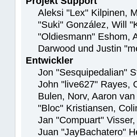
Projekt Support
Aleksi "Lex" Kilpinen, M
"Suki" González, Will 
"Oldiesmann" Eshom, 
Darwood und Justin "me
Entwickler
Jon "Sesquipedalian" St
John "live627" Rayes,
Bulen, Norv, Aaron van
"Bloc" Kristiansen, Co
Jan "Compuart" Visser
Juan "JayBachatero" H