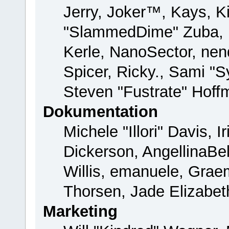
Jerry, Joker™, Kays, Ki
"SlammedDime" Zuba, 
Kerle, NanoSector, nend
Spicer, Ricky., Sami "
Steven "Fustrate" Hoff
Dokumentation
Michele "Illori" Davis, 
Dickerson, AngellinaBel
Willis, emanuele, Gra
Thorsen, Jade Elizabet
Marketing