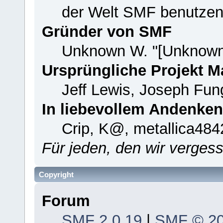
der Welt SMF benutzen
Gründer von SMF
Unknown W. "[Unknown
Ursprüngliche Projekt 
Jeff Lewis, Joseph Fu
In liebevollem Andenken
Crip, K@, metallica484
Für jeden, den wir verge
Copyright
Forum
SMF 2.0.19
|
SMF © 2