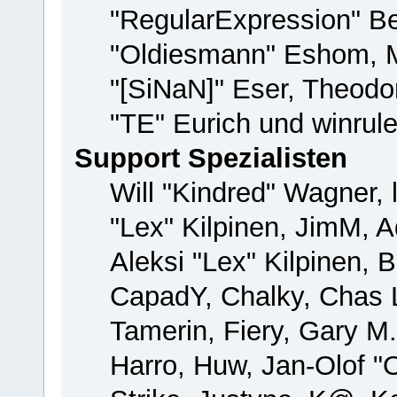
"RegularExpression" B
"Oldiesmann" Eshom, M
"[SiNaN]" Eser, Theodor
"TE" Eurich und winrul
Support Spezialisten
Will "Kindred" Wagner, 
"Lex" Kilpinen, JimM, A
Aleksi "Lex" Kilpinen, 
CapadY, Chalky, Chas 
Tamerin, Fiery, Gary M
Harro, Huw, Jan-Olof "