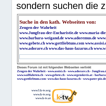
sondern suchen die z
Suche in den kath. Webseiten von:
Zeugen der Wahrheit
www.Jungfrau-der-Eucharistie.de
www.maria-die
www.barbara-weigand.de
www.adoremus.de
www.
www.gebete.ch
www.gottliebtuns.com
www.assisi.
www.adorare.ch
www.das-haus-lazarus.ch
www.wa
Dieses Forum ist mit folgenden Webseiten verlinkt
Zeugen der Wahrheit
-
www.assisi.ch
-
www.adorare.ch
-
Jungfrau.d
www.wallfahrten.ch
-
www.gebete.ch
-
www.segenskreis.at
-
barbara
www.gottliebtuns.com
-
www.das-haus-lazarus.ch
-
www.pater-pio.de
www3.k-tv.org
www.k-tv.org
www.k-tv.at