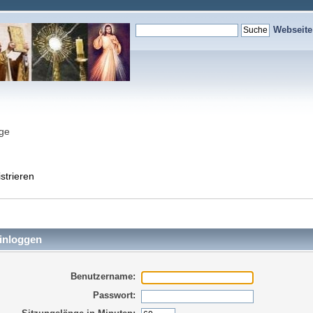
Webseit
nge
strieren
inloggen
Benutzername:
Passwort: