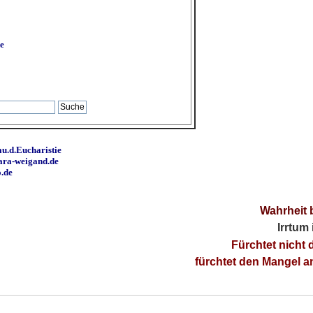
e
u.d.Eucharistie
ara-weigand.de
o.de
Wahrheit 
Irrtum
Fürchtet nicht 
fürchtet den Mangel 