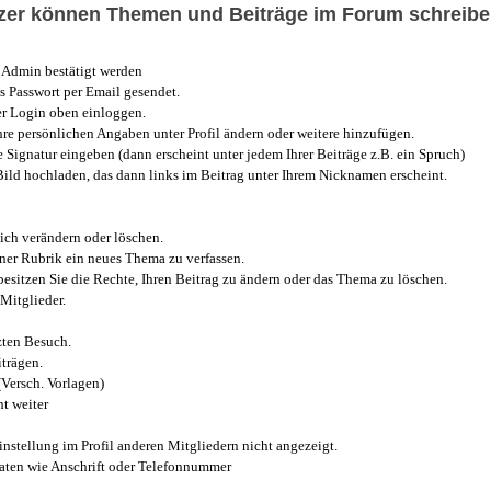
utzer können Themen und Beiträge im Forum schreibe
Admin bestätigt werden
 Passwort per Email gesendet.
r Login oben einloggen.
e persönlichen Angaben unter Profil ändern oder weitere hinzufügen.
e Signatur eingeben (dann erscheint unter jedem Ihrer Beiträge z.B. ein Spruch)
 Bild hochladen, das dann links im Beitrag unter Ihrem Nicknamen erscheint.
ich verändern oder löschen.
iner Rubrik ein neues Thema zu verfassen.
esitzen Sie die Rechte, Ihren Beitrag zu ändern oder das Thema zu löschen.
Mitglieder.
zten Besuch.
trägen.
(Versch. Vorlagen)
t weiter
instellung im Profil anderen Mitgliedern nicht angezeigt.
aten wie Anschrift oder Telefonnummer