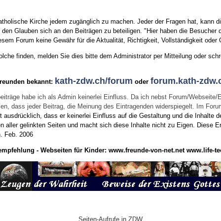
tholische Kirche jedem zugänglich zu machen. Jeder der Fragen hat, kann di
den Glauben sich an den Beiträgen zu beteiligen. "Hier haben die Besucher d
sem Forum keine Gewähr für die Aktualität, Richtigkeit, Vollständigkeit oder Q
he finden, melden Sie dies bitte dem Administrator per Mitteilung oder schr
kath-zdw.ch/forum
forum.kath-zdw.
Freunden bekannt:
oder
eiträge habe ich als Admin keinerlei Einfluss. Da ich nebst Forum/Webseite/
wissen, dass jeder Beitrag, die Meinung des Eintragenden widerspiegelt. Im Fo
usdrücklich, dass er keinerlei Einfluss auf die Gestaltung und die Inhalte d
en aller gelinkten Seiten und macht sich diese Inhalte nicht zu Eigen.
Diese Er
n.
Feb. 2006
empfehlung - Webseiten für Kinder:
www.freunde-von-net.net
www.life-te
Seiten-Aufrufe in ZDW