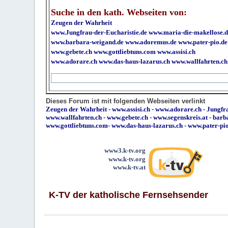
Suche in den kath. Webseiten von:
Zeugen der Wahrheit
www.Jungfrau-der-Eucharistie.de
www.maria-die-makellose.d
www.barbara-weigand.de
www.adoremus.de
www.pater-pio.de
www.gebete.ch
www.gottliebtuns.com
www.assisi.ch
www.adorare.ch
www.das-haus-lazarus.ch
www.wallfahrten.ch
Dieses Forum ist mit folgenden Webseiten verlinkt
Zeugen der Wahrheit
-
www.assisi.ch
-
www.adorare.ch
-
Jungfra
www.wallfahrten.ch
-
www.gebete.ch
-
www.segenskreis.at
-
barb
www.gottliebtuns.com
-
www.das-haus-lazarus.ch
-
www.pater-pi
www3.k-tv.org
www.k-tv.org
www.k-tv.at
K-TV der katholische Fernsehsender