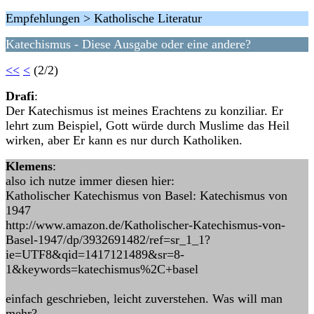
Empfehlungen > Katholische Literatur
Katechismus - Diese Ausgabe oder eine andere?
<<
<
(2/2)
Drafi
:
Der Katechismus ist meines Erachtens zu konziliar. Er
lehrt zum Beispiel, Gott würde durch Muslime das Heil
wirken, aber Er kann es nur durch Katholiken.
Klemens
:
also ich nutze immer diesen hier:
Katholischer Katechismus von Basel: Katechismus von
1947
http://www.amazon.de/Katholischer-Katechismus-von-
Basel-1947/dp/3932691482/ref=sr_1_1?
ie=UTF8&qid=1417121489&sr=8-
1&keywords=katechismus%2C+basel
einfach geschrieben, leicht zuverstehen. Was will man
mehr?