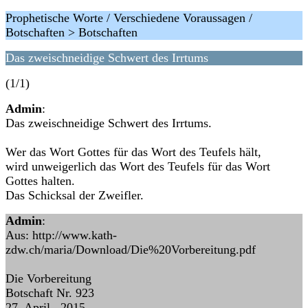
Prophetische Worte / Verschiedene Voraussagen /
Botschaften > Botschaften
Das zweischneidige Schwert des Irrtums
(1/1)
Admin
:
Das zweischneidige Schwert des Irrtums.
Wer das Wort Gottes für das Wort des Teufels hält,
wird unweigerlich das Wort des Teufels für das Wort
Gottes halten.
Das Schicksal der Zweifler.
Admin
:
Aus: http://www.kath-
zdw.ch/maria/Download/Die%20Vorbereitung.pdf
Die Vorbereitung
Botschaft Nr. 923
27. April 2015