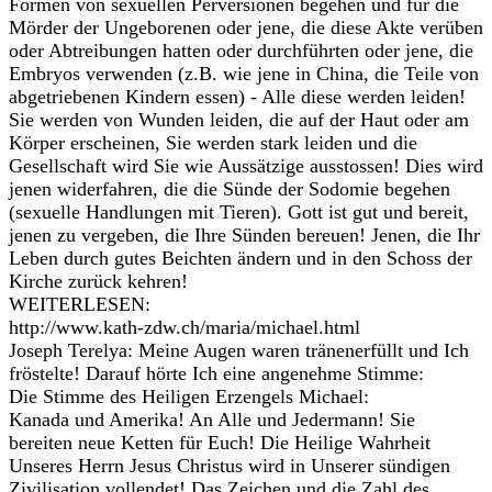
Formen von sexuellen Perversionen begehen und für die
Mörder der Ungeborenen oder jene, die diese Akte verüben
oder Abtreibungen hatten oder durchführten oder jene, die
Embryos verwenden (z.B. wie jene in China, die Teile von
abgetriebenen Kindern essen) - Alle diese werden leiden!
Sie werden von Wunden leiden, die auf der Haut oder am
Körper erscheinen, Sie werden stark leiden und die
Gesellschaft wird Sie wie Aussätzige ausstossen! Dies wird
jenen widerfahren, die die Sünde der Sodomie begehen
(sexuelle Handlungen mit Tieren). Gott ist gut und bereit,
jenen zu vergeben, die Ihre Sünden bereuen! Jenen, die Ihr
Leben durch gutes Beichten ändern und in den Schoss der
Kirche zurück kehren!
WEITERLESEN:
http://www.kath-zdw.ch/maria/michael.html
Joseph Terelya: Meine Augen waren tränenerfüllt und Ich
fröstelte! Darauf hörte Ich eine angenehme Stimme:
Die Stimme des Heiligen Erzengels Michael:
Kanada und Amerika! An Alle und Jedermann! Sie
bereiten neue Ketten für Euch! Die Heilige Wahrheit
Unseres Herrn Jesus Christus wird in Unserer sündigen
Zivilisation vollendet! Das Zeichen und die Zahl des