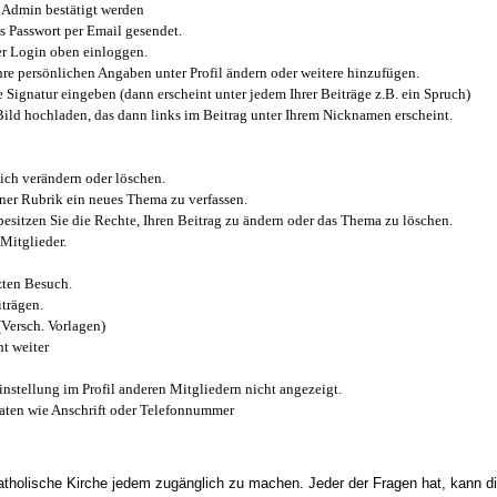
Admin bestätigt werden
 Passwort per Email gesendet.
r Login oben einloggen.
e persönlichen Angaben unter Profil ändern oder weitere hinzufügen.
e Signatur eingeben (dann erscheint unter jedem Ihrer Beiträge z.B. ein Spruch)
 Bild hochladen, das dann links im Beitrag unter Ihrem Nicknamen erscheint.
ich verändern oder löschen.
iner Rubrik ein neues Thema zu verfassen.
esitzen Sie die Rechte, Ihren Beitrag zu ändern oder das Thema zu löschen.
Mitglieder.
zten Besuch.
trägen.
(Versch. Vorlagen)
t weiter
instellung im Profil anderen Mitgliedern nicht angezeigt.
aten wie Anschrift oder Telefonnummer
tholische Kirche jedem zugänglich zu machen. Jeder der Fragen hat, kann di