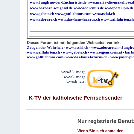
www.Jungfrau-der-Eucharistie.de
www.maria-die-makellose.d
www.barbara-weigand.de
www.adoremus.de
www.pater-pio.de
www.gebete.ch
www.gottliebtuns.com
www.assisi.ch
www.adorare.ch
www.das-haus-lazarus.ch
www.wallfahrten.ch
Dieses Forum ist mit folgenden Webseiten verlinkt
Zeugen der Wahrheit
-
www.assisi.ch
-
www.adorare.ch
-
Jungfra
www.wallfahrten.ch
-
www.gebete.ch
-
www.segenskreis.at
-
barb
www.gottliebtuns.com
-
www.das-haus-lazarus.ch
-
www.pater-pi
www3.k-tv.org
www.k-tv.org
www.k-tv.at
K-TV der katholische Fernsehsender
Nur registrierte Ben
Wenn Sie sich anmelden