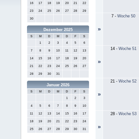
16
17
18
19
20
21
22
23
24
25
26
27
28
29
7
-
Woche 50
30
»
Dezember 2025
S
M
D
M
D
F
S
1
2
3
4
5
6
14
-
Woche 51
7
8
9
10
11
12
13
14
15
16
17
18
19
20
»
21
22
23
24
25
26
27
28
29
30
31
21
-
Woche 52
Januar 2026
S
M
D
M
D
F
S
»
1
2
3
4
5
6
7
8
9
10
28
-
Woche 53
11
12
13
14
15
16
17
18
19
20
21
22
23
24
»
25
26
27
28
29
30
31