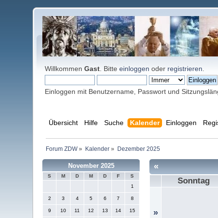
Willkommen
Gast
. Bitte
einloggen
oder
registrieren
.
Einloggen mit Benutzername, Passwort und Sitzungslä
Übersicht
Hilfe
Suche
Kalender
Einloggen
Regi
Forum ZDW
»
Kalender
»
Dezember 2025
«
November 2025
S
M
D
M
D
F
S
Sonntag
1
2
3
4
5
6
7
8
9
10
11
12
13
14
15
»