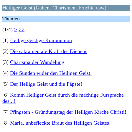
Heiliger Geist (Gaben, Charismen, Früchte usw)
Themen
(1/4)
>
>>
[1]
Heilige geistige Kommunion
[2]
Die sakramentale Kraft des Dienens
[3]
Charisma der Wandelung
[4]
Die Sünden wider den Heiligen Geist!
[5]
Der Heilige Geist und die Päpste!
[6]
Komm Heiliger Geist durch die mächtige Fürsprache
des...!
[7]
Pfingsten - Gründungstag der Heiligen Kirche Christi!
[8]
Maria, unbefleckte Braut des Heiligen Geistes!