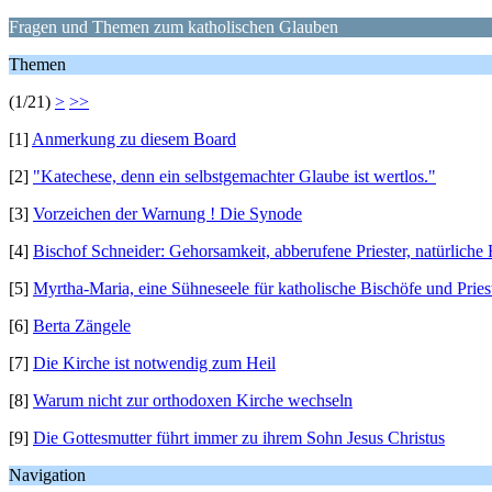
Fragen und Themen zum katholischen Glauben
Themen
(1/21)
>
>>
[1]
Anmerkung zu diesem Board
[2]
"Katechese, denn ein selbstgemachter Glaube ist wertlos."
[3]
Vorzeichen der Warnung ! Die Synode
[4]
Bischof Schneider: Gehorsamkeit, abberufene Priester, natürliche
[5]
Myrtha-Maria, eine Sühneseele für katholische Bischöfe und Priest
[6]
Berta Zängele
[7]
Die Kirche ist notwendig zum Heil
[8]
Warum nicht zur orthodoxen Kirche wechseln
[9]
Die Gottesmutter führt immer zu ihrem Sohn Jesus Christus
Navigation